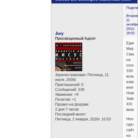
Подели
1
Вторни
11
октября
2011г.
Jury
18:02
Просвещенный Адепт
Едина
Миров
Сверх
на
основ
100
Зарегистрирован
: Пятница, 11
всеми
июля, 2008г.
извес
Приглашений:
0
книг-
Сообщений:
339
Новый
Уважение:
+9
Завет
Позитив:
+1
XXI
Провел на форуме:
2 дня 7 часов
века.
Последний визит:
Необх
Пятница, 2 января, 2026г. 10:03
сдела
сайт,
на