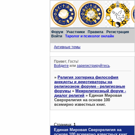
Форум
Участники
Правила
Регистрация
Войти
Таролог и психолог онлайн
Активные темы
Привет, Гость!
Войдите
или
зарегистрируйтесь
.
»
Религия эзотерика философия
анекдоты и демотиваторы на
религиозном форуме - религиозные
форумы
»
Межрелигиозный форум -
диалог религий
»
Единая Мировая
Сверхрелигия на основе 100
всемирно известных книг.
Страница:
1
Единая Мировая Сверхрелигия на
основе 100 всемирно известных книг.