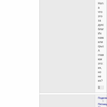
Наташ
а
что
это
за
духов
блага?
Их
намаз
или
грызу
А
главн
как
это:
их,
но
не
их?
0
Подели
9
Пятниц