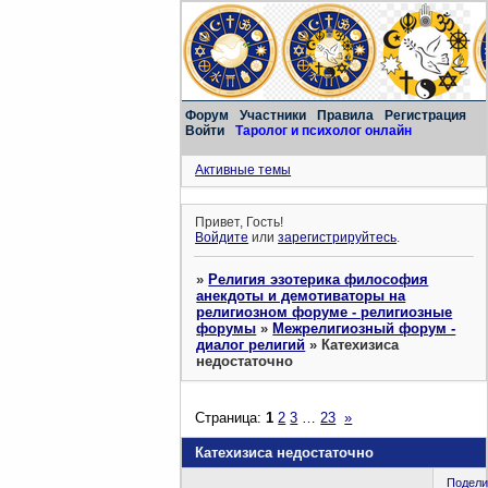
Форум
Участники
Правила
Регистрация
Войти
Таролог и психолог онлайн
Активные темы
Привет, Гость!
Войдите
или
зарегистрируйтесь
.
»
Религия эзотерика философия
анекдоты и демотиваторы на
религиозном форуме - религиозные
форумы
»
Межрелигиозный форум -
диалог религий
»
Катехизиса
недостаточно
Страница:
1
2
3
…
23
»
Катехизиса недостаточно
Подели