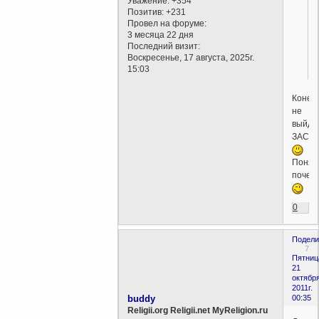
Уважение:
+354
Позитив:
+231
Провел на форуме:
3 месяца 22 дня
Последний визит:
Воскресенье, 17 августа, 2025г.
15:03
Конеч
не
выйдет
ЗАСТА
Понял
почем
0
Подели
7
Пятниц
21
октября
2011г.
buddy
00:35
Religii.org Religii.net MyReligion.ru