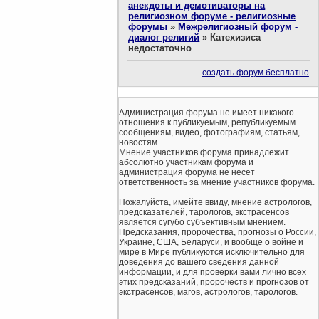
анекдоты и демотиваторы на
религиозном форуме - религиозные
форумы
»
Межрелигиозный форум -
диалог религий
»
Катехизиса
недостаточно
создать форум бесплатно
Администрация форума не имеет никакого
отношения к публикуемым, републикуемым
сообщениям, видео, фотографиям, статьям,
новостям.
Мнение участников форума принадлежит
абсолютно участникам форума и
администрация форума не несет
ответственность за мнение участников форума.
Пожалуйста, имейте ввиду, мнение астрологов,
предсказателей, тарологов, экстрасенсов
является сугубо субъективным мнением.
Предсказания, пророчества, прогнозы о России,
Украине, США, Беларуси, и вообще о войне и
мире в Мире публикуются исключительно для
доведения до вашего сведения данной
информации, и для проверки вами лично всех
этих предсказаний, пророчеств и прогнозов от
экстрасенсов, магов, астрологов, тарологов.