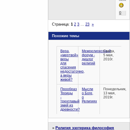
0
Страница:
1
2
3
…
23
»
Похожие темы
Вера,
Межрелигиозный
Среда,
«мертвой»
форум -
5 мая,
веры
диалог
2010г.
для
религий
спасения
недостаточно,
а веры
живой?
Прообраз
Мысли
Понедельник,
Троицы
о Боге,
13 мая,
-
о
2019г.
трехглавый
Религиях
змий из
древности?
»
Религия эзотерика философия