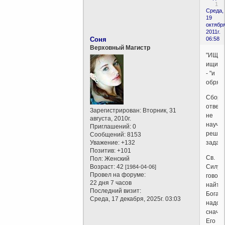
1
Среда,
19
октября
2011г.
Соня
06:58
Верховный Магистр
"ИЩИТ
ищите.
- "и
обрящ
Cборн
ответ
Зарегистрирован
: Вторник, 31
не
августа, 2010г.
научи
Приглашений:
0
решат
Сообщений:
8153
Уважение:
+132
задачи
Позитив:
+101
Св.
Пол:
Женский
Возраст:
42
Силуа
[1984-04-06]
Провел на форуме:
говори
22 дня 7 часов
найти
Последний визит:
Бога
Среда, 17 декабря, 2025г. 03:03
надо
снача
Его