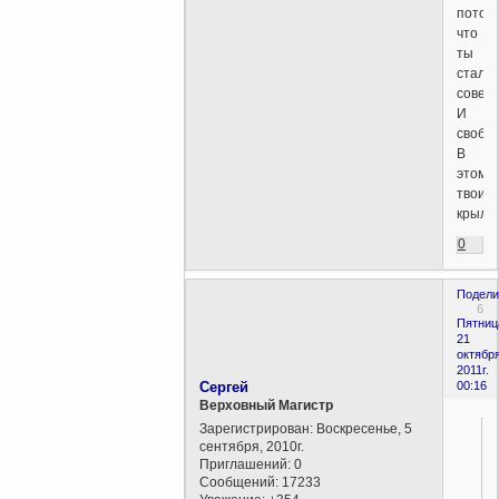
потому
что
ты
стал
совер
И
свобод
В
этом
твои
крылья
0
Подели
6
Пятниц
21
октября
2011г.
Сергей
00:16
Верховный Магистр
Зарегистрирован
: Воскресенье, 5
сентября, 2010г.
Приглашений:
0
Сообщений:
17233