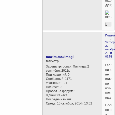
вдохн
душу.
0
Подели
2
Четверг
20
октября
2011г.
maxim-maximogl
08:51
Магистр
Геолог
Зарегистрирован
: Пятница, 2
ничего
сентября, 2011г.
не
Приглашений:
0
Сообщений:
1171
потер
Уважение:
+21
но
Позитив:
0
всю
Провел на форуме:
жизнь
8 дней 23 часа
ищет.
Последний визит:
Среда, 15 октября, 2014г. 13:52
Посыл
непра
а