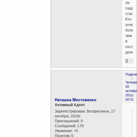
ли
падш
стано
Кто
хочет
больш
чем
в
состо
донест
0
Подели
4
Четверг
20
октября
2011г.
Наташка Мостовенко
20:31
Активный Адепт
Зарегистрирован
: Воскресенье, 17
октября, 2010г.
Приглашений:
0
Сообщений:
178
Уважение:
+5
Позитив:
0