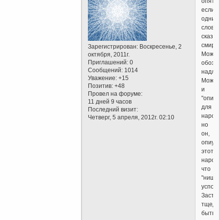
опять,
если
одним
слово
сказат
смире
Зарегистрирован
: Воскресенье, 2
Можн
октября, 2011г.
Приглашений:
0
обозва
Сообщений:
1014
надло
Уважение:
+15
Может
Позитив:
+48
и
Провел на форуме:
"опиум
11 дней 9 часов
для
Последний визит:
народ
Четверг, 5 апреля, 2012г. 02:10
но
он,
опиум,
этот
народ,
что
"нищи
успока
Заста
тщеду
быть