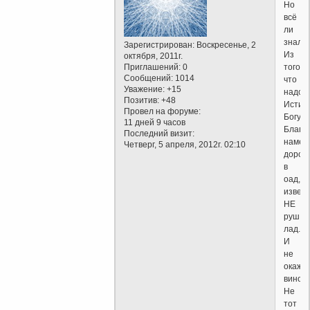
Но
всё
ли
знал.
Зарегистрирован
: Воскресенье, 2
Из
октября, 2011г.
Приглашений:
0
того
Сообщений:
1014
что
Уважение:
+15
надо
Позитив:
+48
Истин
Провел на форуме:
Богу?
11 дней 9 часов
Благи
Последний визит:
намер
Четверг, 5 апреля, 2012г. 02:10
дорог
в
оад,
извест
НЕ
руш
лад.
И
не
окаже
винове
Не
тот