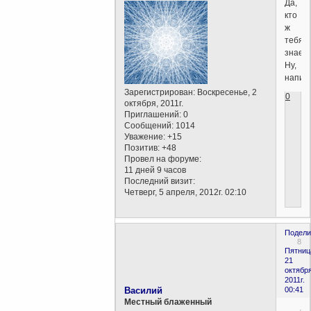
Да,
кто
ж
тебя
знает
Ну,
напиш
Зарегистрирован
: Воскресенье, 2
0
октября, 2011г.
Приглашений:
0
Сообщений:
1014
Уважение:
+15
Позитив:
+48
Провел на форуме:
11 дней 9 часов
Последний визит:
Четверг, 5 апреля, 2012г. 02:10
Подели
8
Пятниц
21
октября
2011г.
Василий
00:41
Местный блаженный