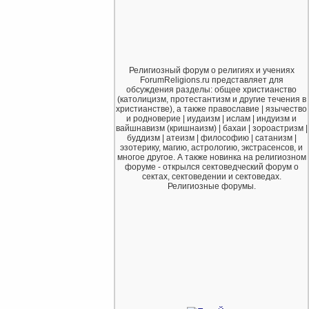
Религиозный форум о религиях и учениях
ForumReligions.ru представляет для
обсуждения разделы: общее христианство
(католицизм, протестантизм и другие течения в
христианстве), а также православие | язычество
и родноверие | иудаизм | ислам | индуизм и
вайшнавизм (кришнаизм) | бахаи | зороастризм |
буддизм | атеизм | философию | сатанизм |
эзотерику, магию, астрологию, экстрасенсов, и
многое другое. А также новинка на религиозном
форуме - открылся сектоведческий форум о
сектах, сектоведении и сектоведах.
Религиозные форумы.