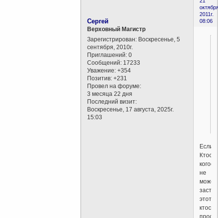
21
октября
2011г.
Сергей
08:06
Верховный Магистр
Зарегистрирован
: Воскресенье, 5
сентября, 2010г.
Приглашений:
0
Сообщений:
17233
Уважение:
+354
Позитив:
+231
Провел на форуме:
3 месяца 22 дня
Последний визит:
Воскресенье, 17 августа, 2025г.
15:03
Если
Ктось
когось
не
может
застав
этот
ктось
прост