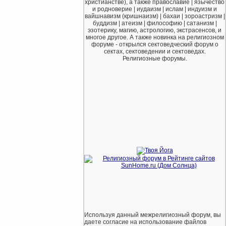
христианстве), а также православие | язычество
и родноверие | иудаизм | ислам | индуизм и
вайшнавизм (кришнаизм) | бахаи | зороастризм |
буддизм | атеизм | философию | сатанизм |
эзотерику, магию, астрологию, экстрасенсов, и
многое другое. А также новинка на религиозном
форуме - открылся сектоведческий форум о
сектах, сектоведении и сектоведах.
Религиозные форумы.
Используя данный межрелигиозный форум, вы
даете согласие на использование файлов