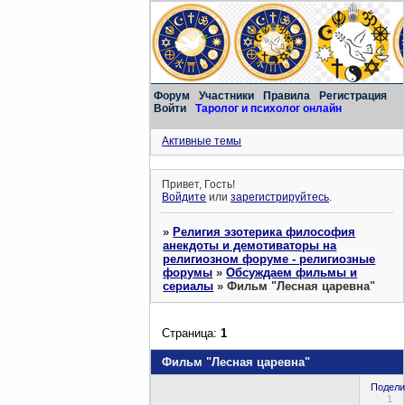
Форум
Участники
Правила
Регистрация
Войти
Таролог и психолог онлайн
Активные темы
Привет, Гость!
Войдите
или
зарегистрируйтесь
.
»
Религия эзотерика философия
анекдоты и демотиваторы на
религиозном форуме - религиозные
форумы
»
Обсуждаем фильмы и
сериалы
»
Фильм "Лесная царевна"
Страница:
1
Фильм "Лесная царевна"
Подели
1