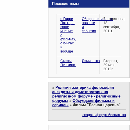
Похожие темы
о Гарри
Общерелигиозные
Воскресенье,
Поттере,
новости
18
ваше
и
сентября,
мнение
события
2011г.
о
фильмах,
о книгах
и
вообще
Сказки
Язычество
Вторник,
Пушкина.
29 мая,
2012г.
»
Религия эзотерика философия
анекдоты и демотиваторы на
религиозном форуме - религиозные
форумы
»
Обсуждаем фильмы и
сериалы
»
Фильм "Лесная царевна"
создать форум бесплатно