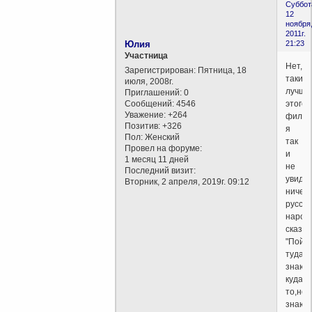
Суббот
12
ноября
2011г.
Юлия
21:23
Участница
Нет,вс
Зарегистрирован
: Пятница, 18
таки
июля, 2008г.
лучше
Приглашений:
0
Сообщений:
4546
этого
Уважение:
+264
фильм
Позитив:
+326
я
Пол:
Женский
так
Провел на форуме:
и
1 месяц 11 дней
не
Последний визит:
увиде
Вторник, 2 апреля, 2019г. 09:12
ничего
русско
народ
сказке
"Пойд
туда,н
знаю
куда,н
то,не
знаю