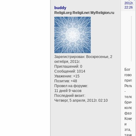
2012г.
buddy
22:26
Religii.org Religii.net MyReligion.ru
Зарегистрирован
: Воскресенье, 2
октября, 2011г.
Приглашений:
0
Бог
Сообщений:
1014
говор
Уважение:
+15
притч
Позитив:
+48
Религ
Провел на форуме:
11 дней 9 часов
-
Последний визит:
телега
Четверг, 5 апреля, 2012г. 02:10
бричка
колесн
фаэто
Кому
и
эта,
тачка.