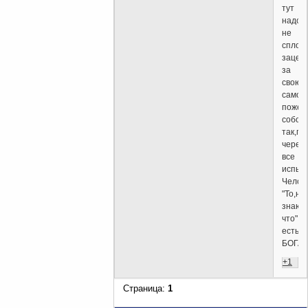
тут
надо
не
сплохо
зацеп
за
свою
самост
пожер
собой
так,пр
через
все
испыт
Челов
"То,не
знаю
что",т
есть
БОГА!
+1
Страница:
1