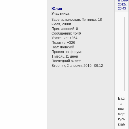
апреля
2012г.
Юлия
23:43
Участница
Зарегистрирован
: Пятница, 18
июля, 2008г.
Приглашений:
0
Сообщений:
4546
Уважение:
+264
Позитив:
+326
Пол:
Женский
Провел на форуме:
1 месяц 11 дней
Последний визит:
Вторник, 2 апреля, 2019г. 09:12
Бади,х
ты
пал
жертв
культ
(забло