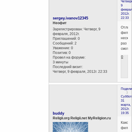
Четверг
9
феврал
2012г.
sergey.ivanov12345
22:33
Неофит
Отлич
Зарегистрирован
: Четверг, 9
фильм
февраля, 2012г.
нескол
Приглашений:
0
Сообщений:
2
раз
Уважение:
0
смотр
Позитив:
0
0
Провел на форуме:
3 минуты
Последний визит:
Четверг, 9 февраля, 2012г. 22:33
Подели
3
Суббот
31
марта,
2012г.
buddy
19:35
Religii.org Religii.net MyReligion.ru
Какой
фильм