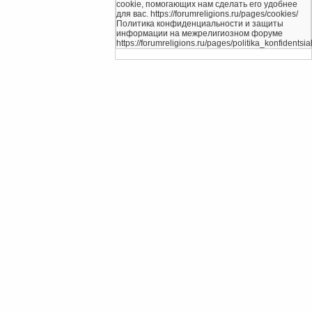
cookie, помогающих нам сделать его удобнее
для вас. https://forumreligions.ru/pages/cookies/
Политика конфиденциальности и защиты
информации на межрелигиозном форуме
https://forumreligions.ru/pages/politika_konfidentsial