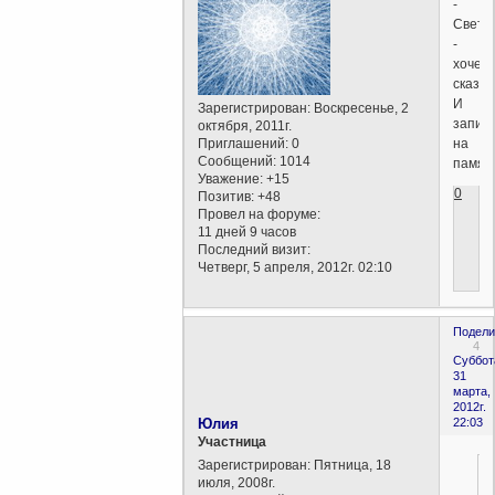
-
Светл
-
хочет
сказат
И
Зарегистрирован
: Воскресенье, 2
запис
октября, 2011г.
Приглашений:
0
на
Сообщений:
1014
память
Уважение:
+15
0
Позитив:
+48
Провел на форуме:
11 дней 9 часов
Последний визит:
Четверг, 5 апреля, 2012г. 02:10
Подели
4
Суббот
31
марта,
2012г.
Юлия
22:03
Участница
Зарегистрирован
: Пятница, 18
июля, 2008г.