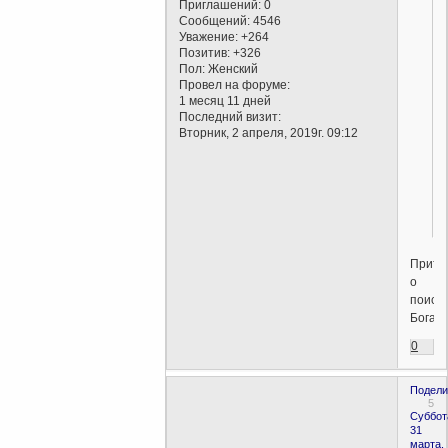
Приглашений:
0
Сообщений:
4546
Уважение:
+264
Позитив:
+326
Пол:
Женский
Провел на форуме:
1 месяц 11 дней
Последний визит:
Вторник, 2 апреля, 2019г. 09:12
Притч
о
поиск
Бога!
0
Подели
5
Суббот
31
марта,