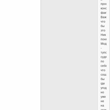
прост
конст
факт."
Важно
что
бы
это
Ник
понял.
Моде
-
тупо
судят
по
себе,
что
сошло
бы
где
угодно
но
уже
не
на
этом