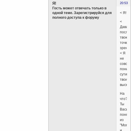
Я!
20:53
Гость может отвечать только в
< Я!
одной теме. Зарегистрируйся для
полного доступа к форуму
<
Давай
послу
твою
точку
зрения
< Я
не
совсе
поним
сути
твоих
выска
На
что?
Ты
Васин
понял,
из
"Могут
и