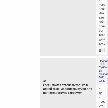
в
новых
прави
Что
там
сейча
прине
бы
тебе
удовл
дисси
0
Подели
320
Суббот
18
феврал
2012г.
я!
22:49
Гость может отвечать только в
<
одной теме. Зарегистрируйся для
полного доступа к форуму
Да
и
прост
чтобы