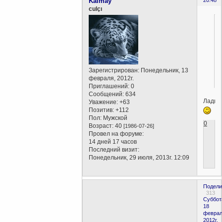
Kalmay
culçı
Зарегистрирован
: Понедельник, 13
февраля, 2012г.
Приглашений:
0
Сообщений:
634
Ладн
Уважение:
+63
Позитив:
+112
Пол:
Мужской
0
Возраст:
40
[1986-07-26]
Провел на форуме:
14 дней 17 часов
Последний визит:
Понедельник, 29 июля, 2013г. 12:09
Подели
313
Суббот
18
феврал
2012г.