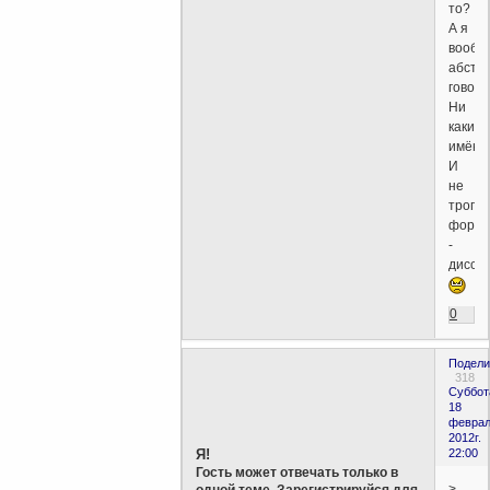
то?
А я
вообщ
абстр
говори
Ни
каких
имён.
И
не
трогай
форум
-
диссид
0
Подели
318
Суббот
18
феврал
2012г.
Я!
22:00
Гость может отвечать только в
>
одной теме. Зарегистрируйся для