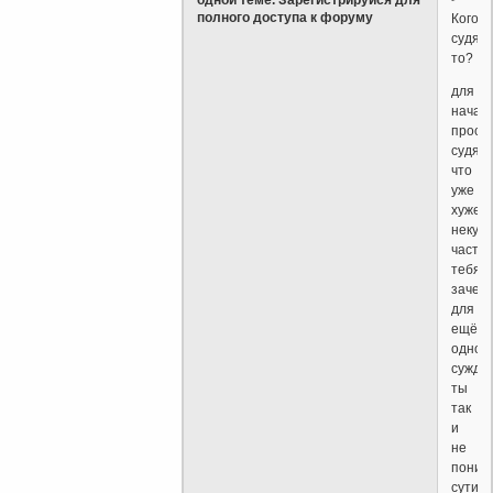
полного доступа к форуму
Кого
судят
то?
для
начала
прост
судят,
что
уже
хуже
некуда
частн
тебя
зачем
для
ещё
одног
сужде
ты
так
и
не
поним
сути.