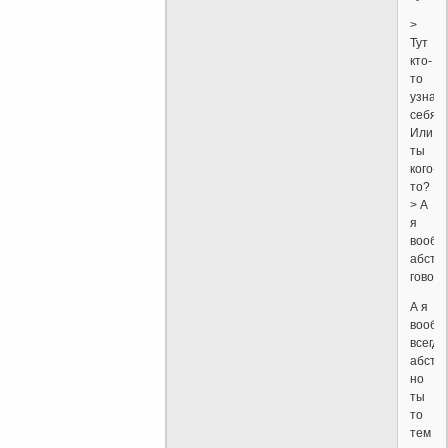
>
Тут
кто-
то
узнал
себя?
Или
ты
кого-
то?
> А
я
вообщ
абстр
говори
А я
вообщ
всегда
абстра
но
ты
то
тем