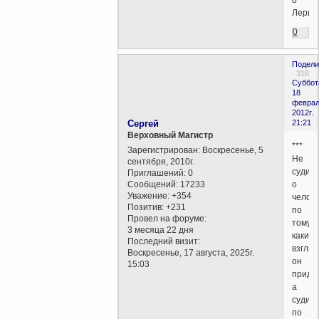
Лерис
0
Подели
316
Суббот
18
феврал
2012г.
Сергей
21:21
Верховный Магистр
***
Зарегистрирован
: Воскресенье, 5
Не
сентября, 2010г.
суди
Приглашений:
0
Сообщений:
17233
о
Уважение:
+354
челов
Позитив:
+231
по
Провел на форуме:
тому,
3 месяца 22 дня
каких
Последний визит:
взгляд
Воскресенье, 17 августа, 2025г.
он
15:03
приде
а
суди
по