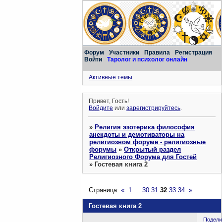
Форум
Участники
Правила
Регистрация
Войти
Таролог и психолог онлайн
Активные темы
Привет, Гость!
Войдите
или
зарегистрируйтесь
.
»
Религия эзотерика философия
анекдоты и демотиваторы на
религиозном форуме - религиозные
форумы
»
Открытый раздел
Религиозного Форума для Гостей
»
Гостевая книга 2
Страница:
«
1
…
30
31
32
33
34
»
Гостевая книга 2
Подели