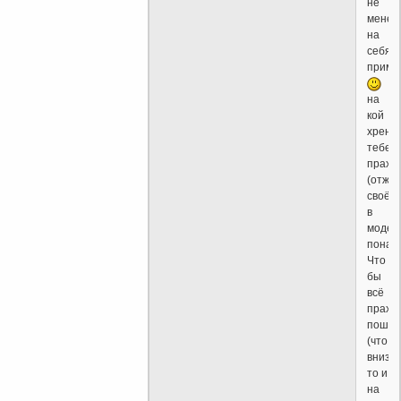
не
мене,
на
себя
приме
на
кой
хрен
тебе
прах
(отжи
своё)
в
модер
понад
Что
бы
всё
прахо
пошло
(что
внизу,
то и
на