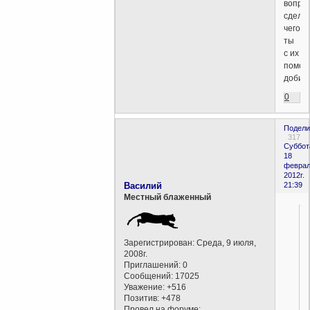
вопро
сдела
чего
ты
с их
помо
добил
0
Подели
317
Суббот
18
феврал
2012г.
Василий
21:39
Местный блаженный
Зарегистрирован
: Среда, 9 июля,
2008г.
Приглашений:
0
Сообщений:
17025
Уважение:
+516
Позитив:
+478
Провел на форуме: