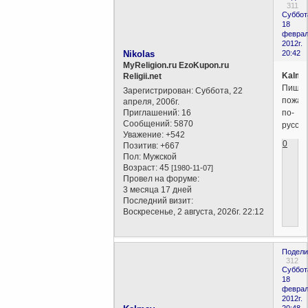
311
Суббот
18
феврал
2012г.
Nikolas
20:42
MyReligion.ru EzoKupon.ru
Kalma
Religii.net
Пиши,
Зарегистрирован
: Суббота, 22
пожал
апреля, 2006г.
Приглашений:
16
по-
Сообщений:
5870
русски
Уважение:
+542
0
Позитив:
+667
Пол:
Мужской
Возраст:
45
[1980-11-07]
Провел на форуме:
3 месяца 17 дней
Последний визит:
Воскресенье, 2 августа, 2026г. 22:12
Подели
312
Суббот
18
феврал
2012г.
20:48