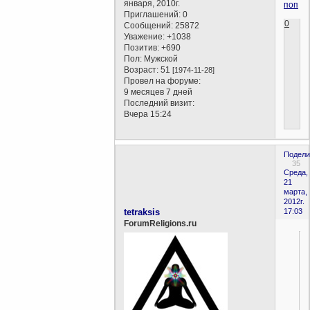
января, 2010г.
поп
Приглашений:
0
0
Сообщений:
25872
Уважение:
+1038
Позитив:
+690
Пол:
Мужской
Возраст:
51
[1974-11-28]
Провел на форуме:
9 месяцев 7 дней
Последний визит:
Вчера 15:24
Подели
35
Среда,
21
марта,
2012г.
tetraksis
17:03
ForumReligions.ru