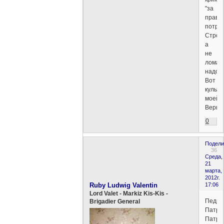
"за
права
потреб
Строи
а
не
ломат
надо.
Вот
культу
моей
Веры.
0
Подели
36
Среда,
21
марта,
2012г.
Ruby Ludwig Valentin
17:06
Lord Valet - Markiz Kis-Kis -
Педро
Brigadier General
Патри
Патри