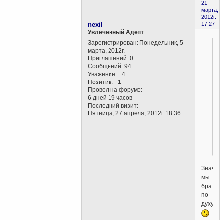
21
марта,
2012г.
nexil
17:27
Увлеченный Адепт
Зарегистрирован
: Понедельник, 5
марта, 2012г.
Приглашений:
0
Сообщений:
94
Уважение:
+4
Позитив:
+1
Провел на форуме:
6 дней 19 часов
Последний визит:
Пятница, 27 апреля, 2012г. 18:36
Значи
мы
брать
по
духу.