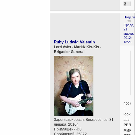
0
Подели
38
Среда,
21
марта,
2012г.
Ruby Ludwig Valentin
18:21
Lord Valet - Markiz Kis-Kis -
Brigadier General
посмо
-
look
at
»
Зарегистрирован
: Воскресенье, 31
января, 2010г.
РЕЛИ
Приглашений:
0
МИРА,
Сообщений:
25872