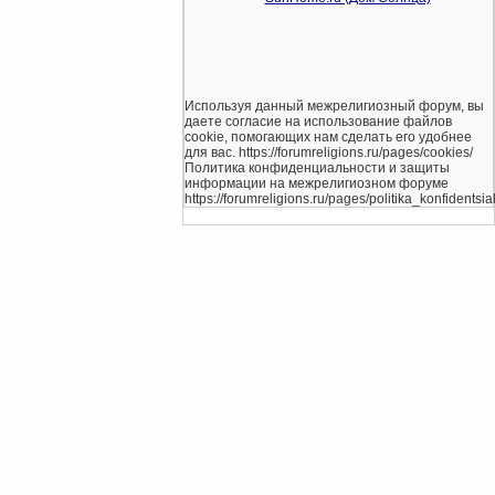
Используя данный межрелигиозный форум, вы
даете согласие на использование файлов
cookie, помогающих нам сделать его удобнее
для вас. https://forumreligions.ru/pages/cookies/
Политика конфиденциальности и защиты
информации на межрелигиозном форуме
https://forumreligions.ru/pages/politika_konfidentsial