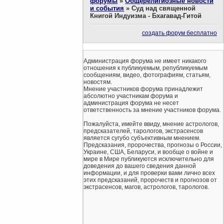
форумы
»
Общерелигиозные новости
и события
»
Суд над священной
Книгой Индуизма - Бхагавад-Гитой
создать форум бесплатно
Администрация форума не имеет никакого
отношения к публикуемым, републикуемым
сообщениям, видео, фотографиям, статьям,
новостям.
Мнение участников форума принадлежит
абсолютно участникам форума и
администрация форума не несет
ответственность за мнение участников форума.
Пожалуйста, имейте ввиду, мнение астрологов,
предсказателей, тарологов, экстрасенсов
является сугубо субъективным мнением.
Предсказания, пророчества, прогнозы о России,
Украине, США, Беларуси, и вообще о войне и
мире в Мире публикуются исключительно для
доведения до вашего сведения данной
информации, и для проверки вами лично всех
этих предсказаний, пророчеств и прогнозов от
экстрасенсов, магов, астрологов, тарологов.