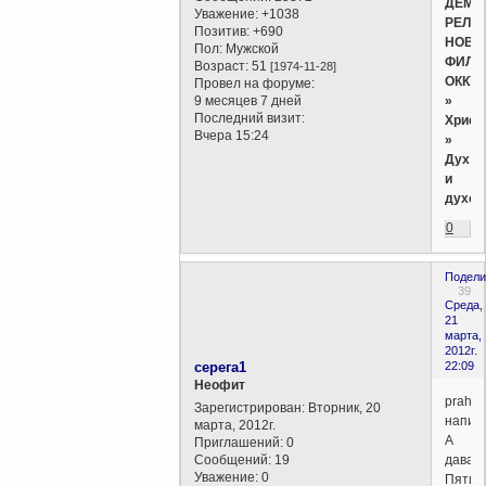
ДЕМО
Уважение:
+1038
РЕЛИ
Позитив:
+690
НОВО
Пол:
Мужской
ФИЛО
Возраст:
51
[1974-11-28]
ОККУ
Провел на форуме:
»
9 месяцев 7 дней
Последний визит:
Христ
Вчера 15:24
»
Дух
и
духов
0
Подели
39
Среда,
21
марта,
2012г.
серега1
22:09
Неофит
prah
Зарегистрирован
: Вторник, 20
написа
марта, 2012г.
А
Приглашений:
0
Сообщений:
19
давай
Уважение:
0
Пятик