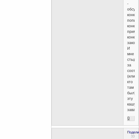
-
обсуж
конкр
попыт
конкре
приме
конкре
закона
И
мне
стыдн
за
сооте
(или
кто
там
был),
эту
кашу
завар
0
Подели
33