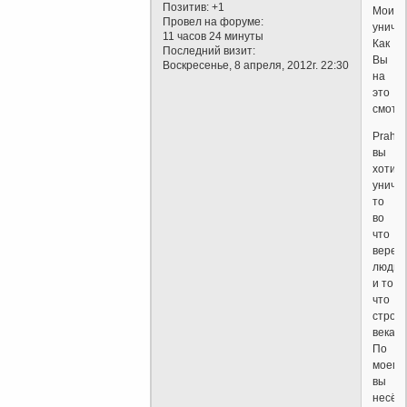
Позитив:
+1
Моисе
Провел на форуме:
уничт
11 часов 24 минуты
Как
Последний визит:
Вы
Воскресенье, 8 апреля, 2012г. 22:30
на
это
смотр
Prah
вы
хотит
уничт
то
во
что
верел
люди
и то
что
строи
векам
По
моему
вы
несёт