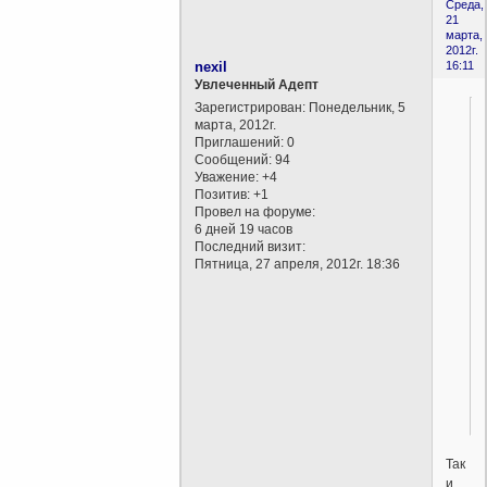
Среда,
21
марта,
2012г.
nexil
16:11
Увлеченный Адепт
Зарегистрирован
: Понедельник, 5
марта, 2012г.
Приглашений:
0
Сообщений:
94
Уважение:
+4
Позитив:
+1
Провел на форуме:
6 дней 19 часов
Последний визит:
Пятница, 27 апреля, 2012г. 18:36
Так
и