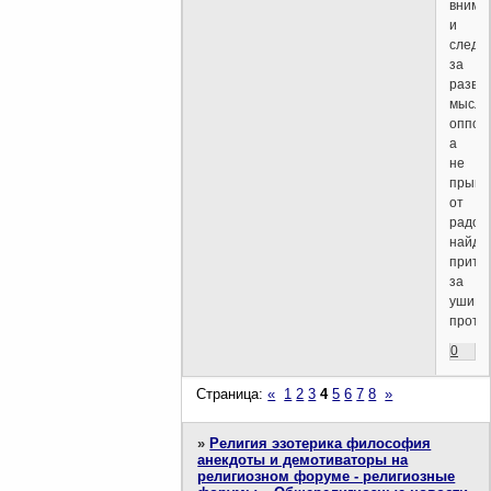
внима
и
следи
за
разви
мысли
оппон
а
не
прыга
от
радост
найдя
притя
за
уши
проти
0
Страница:
«
1
2
3
4
5
6
7
8
»
»
Религия эзотерика философия
анекдоты и демотиваторы на
религиозном форуме - религиозные