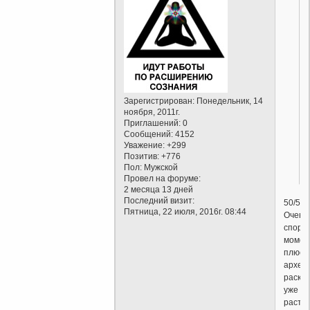
Зарегистрирован
: Понедельник, 14
ноября, 2011г.
Приглашений:
0
Сообщений:
4152
Уважение:
+299
Позитив:
+776
Пол:
Мужской
Провел на форуме:
2 месяца 13 дней
Последний визит:
50/50
Пятница, 22 июля, 2016г. 08:44
Очень
спорн
момен
плюс
архео
раско
уже
расто