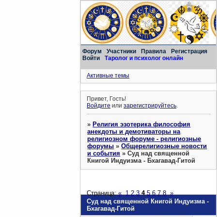
Форум
Участники
Правила
Регистрация
Войти
Таролог и психолог онлайн
Активные темы
Привет, Гость!
Войдите
или
зарегистрируйтесь
.
»
Религия эзотерика философия
анекдоты и демотиваторы на
религиозном форуме - религиозные
форумы
»
Общерелигиозные новости
и события
»
Суд над священной
Книгой Индуизма - Бхагавад-Гитой
Страница:
«
1
2
3
4
5
6
7
8
»
Суд над священной Книгой Индуизма -
Бхагавад-Гитой