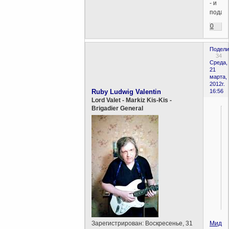
- и
подав
0
Подели
34
Среда,
21
марта,
2012г.
Ruby Ludwig Valentin
16:56
Lord Valet - Markiz Kis-Kis -
Brigadier General
.
Миди-
Зарегистрирован
: Воскресенье, 31