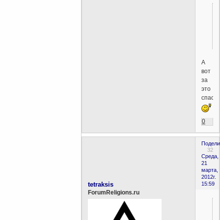
А
вот
за
это
спасиб
0
Подели
32
Среда,
21
марта,
2012г.
tetraksis
15:59
ForumReligions.ru