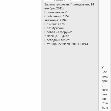
Зарегистрирован
: Понедельник, 14
ноября, 2011г.
Приглашений:
0
Сообщений:
4152
Уважение:
+299
Позитив:
+776
Пол:
Мужской
Провел на форуме:
2 месяца 13 дней
Последний визит:
Пятница, 22 июля, 2016г. 08:44
У
Вас
тоже
пробл
с
воспр
целик
фраз?
Совет
быть