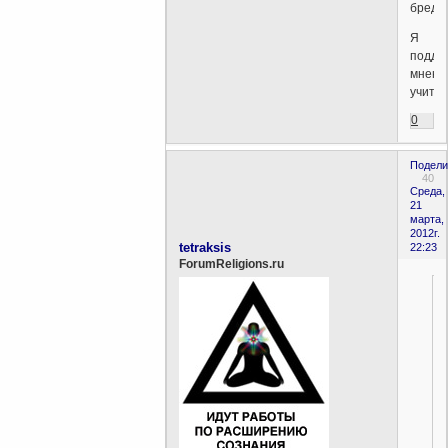
бред.
Я
подде
мнени
учител
0
Подели
40
Среда,
21
марта,
2012г.
tetraksis
22:23
ForumReligions.ru