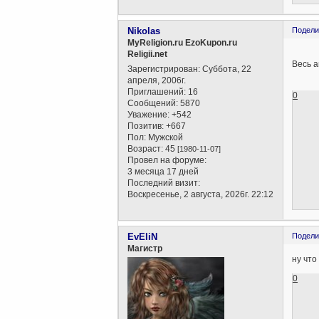
Nikolas
Подели
MyReligion.ru EzoKupon.ru
Religii.net
Весь а
Зарегистрирован
: Суббота, 22
апреля, 2006г.
Приглашений:
16
0
Сообщений:
5870
Уважение:
+542
Позитив:
+667
Пол:
Мужской
Возраст:
45
[1980-11-07]
Провел на форуме:
3 месяца 17 дней
Последний визит:
Воскресенье, 2 августа, 2026г. 22:12
EvEliN
Подели
Магистр
ну что
0