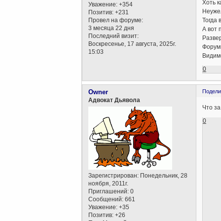
Хоть к
Уважение:
+354
Неужел
Позитив:
+231
Провел на форуме:
Тогда 
3 месяца 22 дня
А вот 
Последний визит:
Развер
Воскресенье, 17 августа, 2025г.
Форумы
15:03
Видимо
0
Owner
Подели
Адвокат Дьявола
Что за
0
Зарегистрирован
: Понедельник, 28
ноября, 2011г.
Приглашений:
0
Сообщений:
661
Уважение:
+35
Позитив:
+26