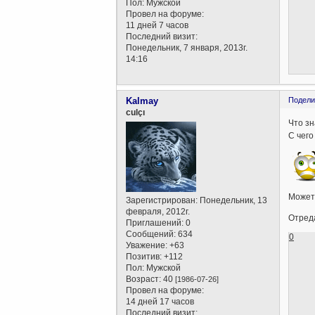
Пол:
Мужской
Провел на форуме:
11 дней 7 часов
Последний визит:
Понедельник, 7 января, 2013г.
14:16
Kalmay
Подели
culçı
Что зн
С чего
Может
Зарегистрирован
: Понедельник, 13
февраля, 2012г.
Отреда
Приглашений:
0
Сообщений:
634
0
Уважение:
+63
Позитив:
+112
Пол:
Мужской
Возраст:
40
[1986-07-26]
Провел на форуме:
14 дней 17 часов
Последний визит: