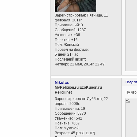
Зарегистрирован
: Пятница, 11
февраля, 2011г.
Приглашений:
0
Сообщений:
1287
Уважение:
+38
Позитив:
+16
Пол:
Женский
Провел на форуме:
5 дней 21 час
Последний визит:
Четверг, 22 мая, 2014г. 22:49
Nikolas
Подели
MyReligion.ru EzoKupon.ru
Ну что
Religii.net
Зарегистрирован
: Суббота, 22
+1
апреля, 2006г.
Приглашений:
16
Сообщений:
5870
Уважение:
+542
Позитив:
+667
Пол:
Мужской
Возраст:
45
[1980-11-07]