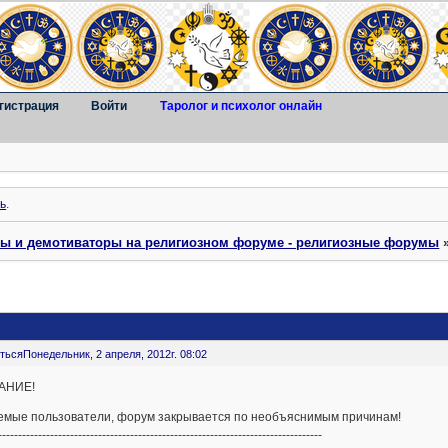
гистрация
Войти
Таролог и психолог онлайн
ь
.
ты и демотиваторы на религиозном форуме - религиозные форумы
ться
Понедельник, 2 апреля, 2012г. 08:02
АНИЕ!
емые пользователи, форум закрывается по необъяснимым причинам!
---------------------------------------------------------------------------------