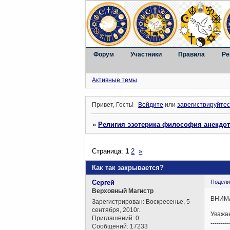
Форум
Участники
Правила
Ре
Активные темы
Привет, Гость!
Войдите
или
зарегистрируйтес
»
Религия эзотерика философия анекдо
Страница:
1
2
»
Как так закрывается?
Сергей
Подели
Верховный Магистр
ВНИМ
Зарегистрирован
: Воскресенье, 5
сентября, 2010г.
Уважа
Приглашений:
0
---------
Сообщений:
17233