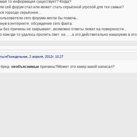
акая то информация существует? Когда?
и сей форум стал или может стать серьёзной угрозой для тех самых?
всё гораздо серьёзнее...
пользователи сего форума могли бы помочь...
нув в интернете обсуждение сего факта.
 без причины не закрывают...возможно ответы лежат на поверхности...
 нам где то удалось пролить свет на ......а это действительно наказуемо в эт
ться
Понедельник, 2 апреля, 2012г. 10:27
 бред-
необъяснимые
причины?Может это хакер какой написал?