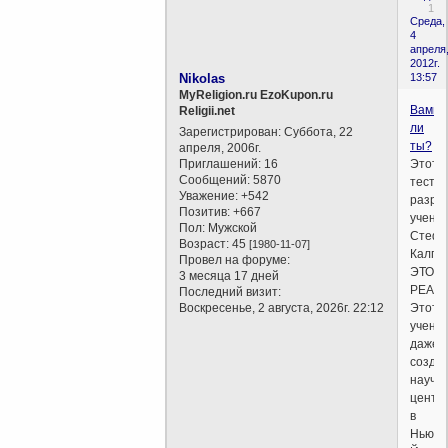
1
Среда,
4
апреля
2012г.
Nikolas
13:57
MyReligion.ru EzoKupon.ru
Вампи
Religii.net
ли
Зарегистрирован
: Суббота, 22
ты?
апреля, 2006г.
Приглашений:
16
Этот
Сообщений:
5870
тест
Уважение:
+542
разра
Позитив:
+667
учены
Пол:
Мужской
Стеф
Возраст:
45
[1980-11-07]
Калпа
Провел на форуме:
ЭТО
3 месяца 17 дней
РЕАЛ
Последний визит:
Воскресенье, 2 августа, 2026г. 22:12
Этот
учены
даже
созда
научн
центр
в
Нью-