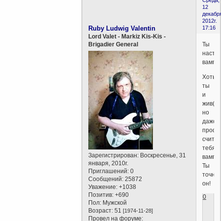
Среда,
12
декабр
2012г.
Ruby Ludwig Valentin
17:16
Lord Valet - Markiz Kis-Kis -
Ты
Brigadier General
насто
вампи
Хоть
ты
и
жив(а)
но
даже
профе
счита
тебя
Зарегистрирован
: Воскресенье, 31
вампи
января, 2010г.
Ты
Приглашений:
0
точно
Сообщений:
25872
он!
Уважение:
+1038
Позитив:
+690
0
Пол:
Мужской
Возраст:
51
[1974-11-28]
Провел на форуме: