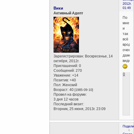
2012г.
Вики
01:49
Активный Адепт
По
мне
и
так
всё
вроде
очень
даже
Зарегистрирован
: Воскресенье, 14
видно
октября, 2012г.
Приглашений:
0
Сообщений:
270
0
Уважение:
+14
Позитив:
+40
Пол:
Женский
Возраст:
40
[1985-09-10]
Провел на форуме:
3 дня 12 часов
Последний визит:
Вторник, 25 июня, 2013г. 23:09
Подели
4