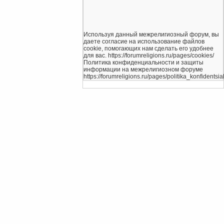
Используя данный межрелигиозный форум, вы
даете согласие на использование файлов
cookie, помогающих нам сделать его удобнее
для вас. https://forumreligions.ru/pages/cookies/
Политика конфиденциальности и защиты
информации на межрелигиозном форуме
https://forumreligions.ru/pages/politika_konfidentsial