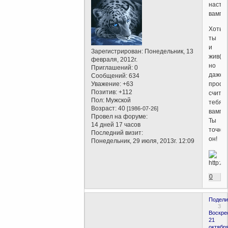
насто
вампи
Хоть
ты
и
Зарегистрирован
: Понедельник, 13
жив(а)
февраля, 2012г.
но
Приглашений:
0
даже
Сообщений:
634
Уважение:
+63
профе
Позитив:
+112
счита
Пол:
Мужской
тебя
Возраст:
40
[1986-07-26]
вампи
Провел на форуме:
Ты
14 дней 17 часов
точно
Последний визит:
он!
Понедельник, 29 июля, 2013г. 12:09
0
Подели
3
Воскре
21
октября