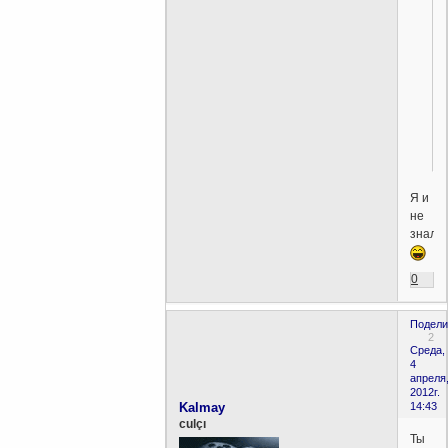
Я и
не
знал
0
Подели
2
Среда,
4
апреля
2012г.
Kalmay
14:43
culçı
Ты