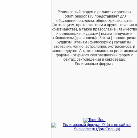
Религиозный форум о религиях и учениях
ForumReligions.ru представляет для
обсуждения разделы: общее христианство
(католицизм, протестантизм и другие течения в
христианстве), а также православие | язычество
и родноверие | иудаизм | ислам | индуизм и
вайшнавизм (кришнаизм) | бахаи | зороастризм |
буддизм | атеизм | философию | сатанизм |
эзотерику, магию, астрологию, экстрасенсов, и
многое другое. А также новинка на религиозном
форуме - открылся сектоведческий форум о
сектах, сектоведении и сектоведах.
Религиозные форумы.