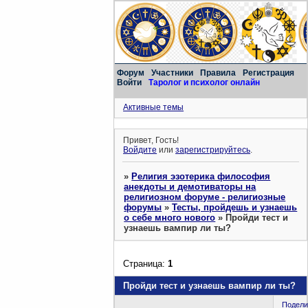
Форум
Участники
Правила
Регистрация
Войти
Таролог и психолог онлайн
Активные темы
Привет, Гость!
Войдите
или
зарегистрируйтесь
.
»
Религия эзотерика философия
анекдоты и демотиваторы на
религиозном форуме - религиозные
форумы
»
Тесты, пройдешь и узнаешь
о себе много нового
»
Пройди тест и
узнаешь вампир ли ты?
Страница:
1
Пройди тест и узнаешь вампир ли ты?
Подели