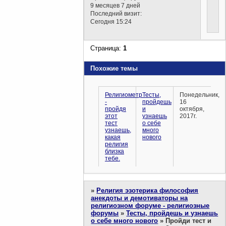
9 месяцев 7 дней
Последний визит:
Сегодня 15:24
Страница:
1
Похожие темы
Религиометр
Тесты,
Понедельник,
-
пройдешь
16
пройдя
и
октября,
этот
узнаешь
2017г.
тест
о себе
узнаешь,
много
какая
нового
религия
близка
тебе.
»
Религия эзотерика философия
анекдоты и демотиваторы на
религиозном форуме - религиозные
форумы
»
Тесты, пройдешь и узнаешь
о себе много нового
»
Пройди тест и