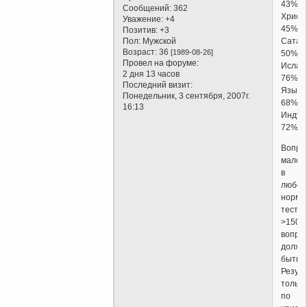
43%
Сообщений:
362
Христ
Уважение:
+4
45%
Позитив:
+3
Пол:
Мужской
Сатан
Возраст:
36
[1989-08-26]
50%
Провел на форуме:
Ислам
2 дня 13 часов
76%
Последний визит:
Языче
Понедельник, 3 сентября, 2007г.
68%
16:13
Индуи
72%
Вопро
малов
в
любом
норма
тесте
>150
вопрс
должн
быть.
Резуль
только
по