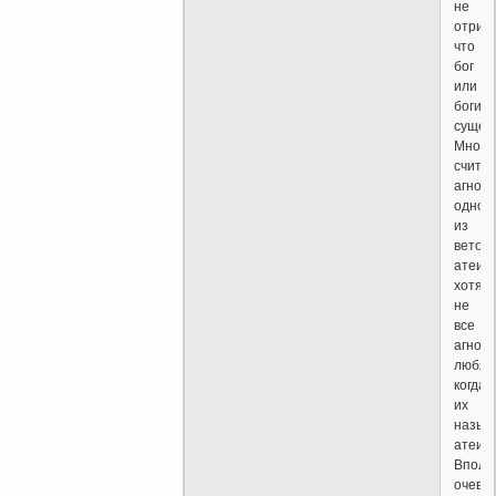
не
отриц
что
бог
или
боги
сущес
Многи
счита
агнос
одной
из
веток
атеиз
хотя
не
все
агност
любят,
когда
их
назыв
атеис
Вполн
очевид