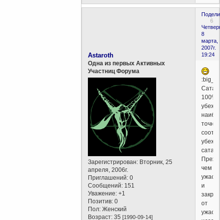
Подели
6
Четверг
8
марта,
2007г.
Astaroth
19:24
Одна из первых Активных
Участниц Форума
:big_b
Сатан
100%.
убежд
наибо
точно
соотв
убежд
сатани
Прежд
Зарегистрирован
: Вторник, 25
чем
апреля, 2006г.
ужасн
Приглашений:
0
Сообщений:
151
и
Уважение:
+1
закрич
Позитив:
0
от
Пол:
Женский
ужаса,
Возраст:
35
[1990-09-14]