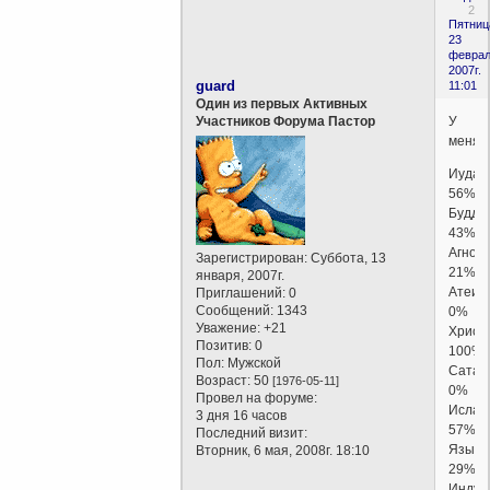
2
Пятниц
23
феврал
2007г.
guard
11:01
Один из первых Активных
У
Участников Форума Пастор
меня:
Иудаи
56%
Будди
43%
Агност
Зарегистрирован
: Суббота, 13
21%
января, 2007г.
Атеиз
Приглашений:
0
Сообщений:
1343
0%
Уважение:
+21
Христ
Позитив:
0
100%
Пол:
Мужской
Сатан
Возраст:
50
[1976-05-11]
0%
Провел на форуме:
Ислам
3 дня 16 часов
57%
Последний визит:
Языче
Вторник, 6 мая, 2008г. 18:10
29%
Индуи