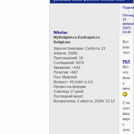
Подели
1
Пятниц
23
феврал
2007г.
Nikolas
04:46
MyReligion.ru EzoKupon.ru
Вот
Religii.net
класс
Зарегистрирован
: Суббота, 22
тест:
апреля, 2006г.
Приглашений:
16
РЕЛИ
Сообщений:
5870
Вот
Уважение:
+542
Позитив:
+667
что
Пол:
Мужской
вышл
Возраст:
45
[1980-11-07]
у
Провел на форуме:
меня.
3 месяца 17 дней
Последний визит:
Воскресенье, 2 августа, 2026г. 22:12
Степе
соотв
вашег
миров
с
основ