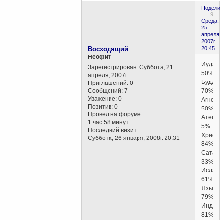
Подели
9
Среда,
25
апреля
2007г.
Восходящий
20:45
Неофит
Иудаи
Зарегистрирован
: Суббота, 21
50%
апреля, 2007г.
Будди
Приглашений:
0
Сообщений:
7
70%
Уважение:
0
Агност
Позитив:
0
50%
Провел на форуме:
Атеиз
1 час 58 минут
5%
Последний визит:
Христ
Суббота, 26 января, 2008г. 20:31
84%
Сатан
33%
Ислам
61%
Языче
79%
Индуи
81%