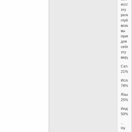
иссле
эту
религ
глубже
возмо
вы
приме
для
себя
эту
веру.
Сатан
21%
Ислам
78%
Языче
25%
Индуи
50%
...
Ну