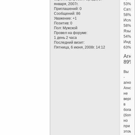
января, 2007г.
53%
Приглашений:
0
Сатан
Сообщений:
86
58%
Уважение:
+1
Ислам
Позитив:
0
58%
Пол:
Мужской
Языче
Провел на форуме:
54%
1 день 2 часа
Индуи
Последний визит:
Пятница, 6 июня, 2008г. 14:12
63%
Агно
89%
Вы
-
агност
Агност
не
верят
в
бога
(богов)
но
при
этом