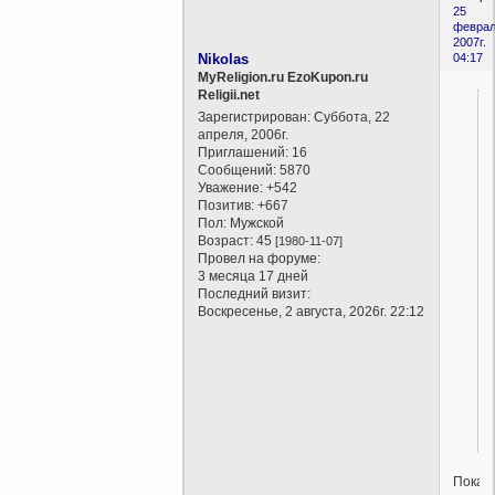
25
феврал
2007г.
Nikolas
04:17
MyReligion.ru EzoKupon.ru
Religii.net
Зарегистрирован
: Суббота, 22
апреля, 2006г.
Приглашений:
16
Сообщений:
5870
Уважение:
+542
Позитив:
+667
Пол:
Мужской
Возраст:
45
[1980-11-07]
Провел на форуме:
3 месяца 17 дней
Последний визит:
Воскресенье, 2 августа, 2026г. 22:12
Пока