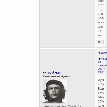
христ
потому
что
оно
больш
всего
влияе
на
мир.
0
Подели
3
Пятниц
23
феврал
2007г.
хитрый чан
13:05
Увлеченный Адепт
Иудаи
48%
Будди
65%
Атеиз
55%
Христ
Зарегистрирован
: Среда, 17