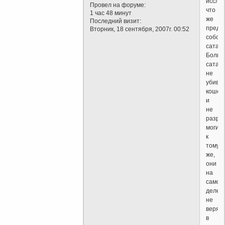
исслед
Провел на форуме:
что
1 час 48 минут
же
Последний визит:
предс
Вторник, 18 сентября, 2007г. 00:52
собой
сатани
Больш
сатан
не
убива
кошек
и
не
разру
могил,
к
тому
же,
они
на
самом
деле
не
верят
в