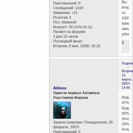
Вы
Приглашений:
0
втора
Сообщений:
1343
со
Уважение:
+21
Позитив:
0
100%
Пол:
Мужской
приве
Возраст:
50
[1976-05-11]
своим
Провел на форуме:
убежд
3 дня 16 часов
Последний визит:
0
Вторник, 6 мая, 2008г. 18:10
Подели
8
Вторни
13
марта,
2007г.
Aldoos
14:48
Один из первых Активных
Иудаи
Участников Форума
47%
Будди
85%
Агност
Зарегистрирован
: Понедельник, 26
29%
февраля, 2007г.
Атеиз
Приглашений:
0