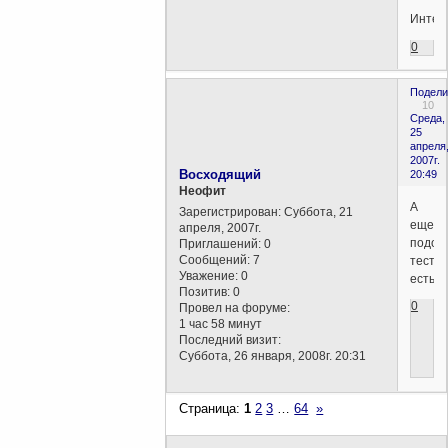
Интере
0
Подели
10
Среда,
25
апреля
2007г.
Восходящий
20:49
Неофит
А
Зарегистрирован
: Суббота, 21
еще
апреля, 2007г.
подоб
Приглашений:
0
Сообщений:
7
тесты
Уважение:
0
есть?
Позитив:
0
0
Провел на форуме:
1 час 58 минут
Последний визит:
Суббота, 26 января, 2008г. 20:31
Страница:
1
2
3
…
64
»