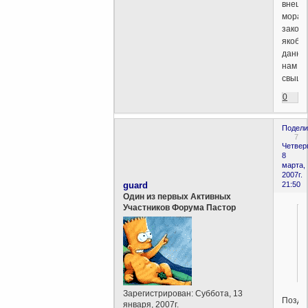
внешн
морал
законы
якобы
данны
нам
свыше
0
Подели
7
Четверг
8
марта,
2007г.
guard
21:50
Один из первых Активных
Участников Форума Пастор
Зарегистрирован
: Суббота, 13
Поздр
января, 2007г.