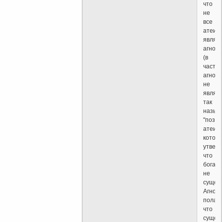
что
не
все
атеис
являю
агнос
(в
частно
агнос
не
являю
так
назыв
"пози
атеист
котор
утвер
что
бога
не
сущест
Агност
полага
что
сущес