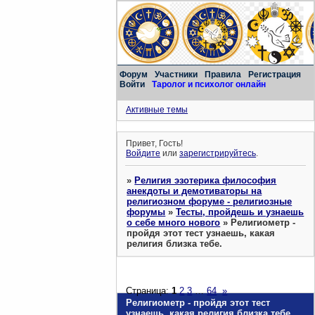
Форум
Участники
Правила
Регистрация
Войти
Таролог и психолог онлайн
Активные темы
Привет, Гость!
Войдите
или
зарегистрируйтесь
.
»
Религия эзотерика философия
анекдоты и демотиваторы на
религиозном форуме - религиозные
форумы
»
Тесты, пройдешь и узнаешь
о себе много нового
»
Религиометр -
пройдя этот тест узнаешь, какая
религия близка тебе.
Страница:
1
2
3
…
64
»
Религиометр - пройдя этот тест
узнаешь, какая религия близка тебе.