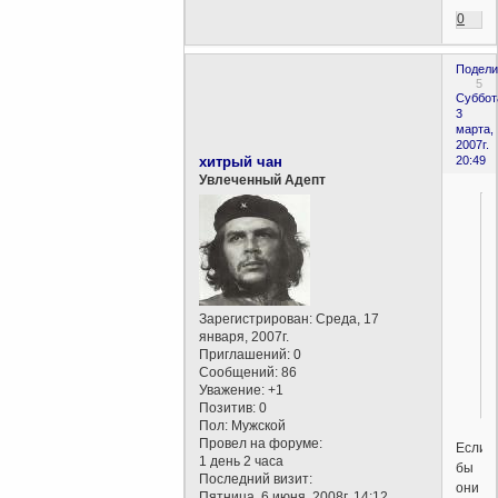
0
Подели
5
Суббот
3
марта,
2007г.
хитрый чан
20:49
Увлеченный Адепт
Зарегистрирован
: Среда, 17
января, 2007г.
Приглашений:
0
Сообщений:
86
Уважение:
+1
Позитив:
0
Пол:
Мужской
Провел на форуме:
Если
1 день 2 часа
бы
Последний визит:
они
Пятница, 6 июня, 2008г. 14:12