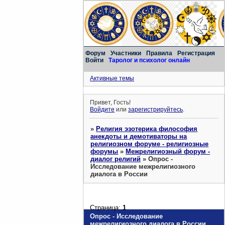
Форум
Участники
Правила
Регистрация
Войти
Таролог и психолог онлайн
Активные темы
Привет, Гость!
Войдите
или
зарегистрируйтесь
.
»
Религия эзотерика философия
анекдоты и демотиваторы на
религиозном форуме - религиозные
форумы
»
Межрелигиозный форум -
диалог религий
»
Опрос -
Исследование межрелигиозного
диалога в России
Страница:
1
Опрос - Исследование
межрелигиозного диалога в России