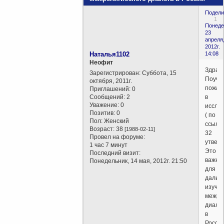
Подели
1
Понеде
23
апреля
2012г.
Наталья1102
14:08
Неофит
Здравс
Зарегистрирован
: Суббота, 15
Поучас
октября, 2011г.
пожал
Приглашений:
0
Сообщений:
2
в
Уважение:
0
иссле
Позитив:
0
( по
Пол:
Женский
ссылк
Возраст:
38
[1988-02-11]
32
Провел на форуме:
утверж
1 час 7 минут
Это
Последний визит:
важно
Понедельник, 14 мая, 2012г. 21:50
для
дальн
изуче
межре
диало
в
России