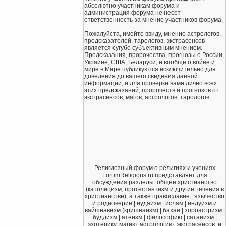
абсолютно участникам форума и
администрация форума не несет
ответственность за мнение участников форума.
Пожалуйста, имейте ввиду, мнение астрологов,
предсказателей, тарологов, экстрасенсов
является сугубо субъективным мнением.
Предсказания, пророчества, прогнозы о России,
Украине, США, Беларуси, и вообще о войне и
мире в Мире публикуются исключительно для
доведения до вашего сведения данной
информации, и для проверки вами лично всех
этих предсказаний, пророчеств и прогнозов от
экстрасенсов, магов, астрологов, тарологов.
Религиозный форум о религиях и учениях
ForumReligions.ru представляет для
обсуждения разделы: общее христианство
(католицизм, протестантизм и другие течения в
христианстве), а также православие | язычество
и родноверие | иудаизм | ислам | индуизм и
вайшнавизм (кришнаизм) | бахаи | зороастризм |
буддизм | атеизм | философию | сатанизм |
эзотерику, магию, астрологию, экстрасенсов, и