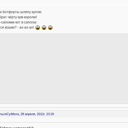
лю ботфорты шляпу куплю
брат чёрту кум королю!
-сапожки кот в сапогах
ся кошки? - ах-ах-ах!
ться
Суббота, 28 апреля, 2012г. 23:20