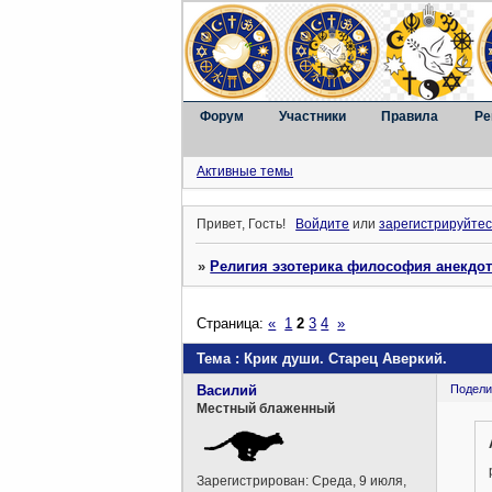
Форум
Участники
Правила
Ре
Активные темы
Привет, Гость!
Войдите
или
зарегистрируйтес
»
Религия эзотерика философия анекдо
Страница:
«
1
2
3
4
»
Тема : Крик души. Старец Аверкий.
Василий
Подели
Местный блаженный
Зарегистрирован
: Среда, 9 июля,