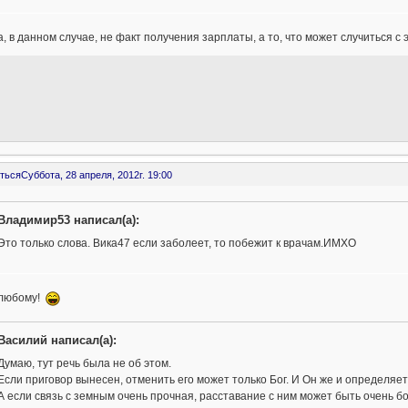
, в данном случае, не факт получения зарплаты, а то, что может случиться с 
ться
Суббота, 28 апреля, 2012г. 19:00
Владимир53 написал(а):
Это только слова. Вика47 если заболеет, то побежит к врачам.ИМХО
 любому!
Василий написал(а):
Думаю, тут речь была не об этом.
Если приговор вынесен, отменить его может только Бог. И Он же и определяет,
А если связь с земным очень прочная, расставание с ним может быть очень 