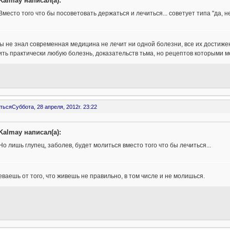
Kalmay написал(а):
Вместо того что бы посоветовать держаться и лечиться... советует типа "да, н
ы не знал современная медицина не лечит ни одной болезни, все их достиже
ть практически любую болезнь, доказательств тьма, но рецептов которыми м
ться
Суббота, 28 апреля, 2012г. 23:22
Kalmay написал(а):
Но лишь глупец, заболев, будет молиться вместо того что бы лечиться...
ваешь от того, что живешь не правильно, в том числе и не молишься.