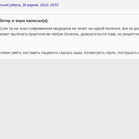
ться
Суббота, 28 апреля, 2012г. 23:57
Ветер и вера написал(а):
Если ты не знал современная медицина не лечит ни одной болезни, все их д
может вылечить практически любую болезнь, доказательств тьма, но рецептов
олжен уметь заставить пациента сказать аааа, посмотреть горло, послушать г