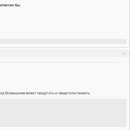
ответил бы.
13
еред Всевышним может предстать и свидетельствовать.