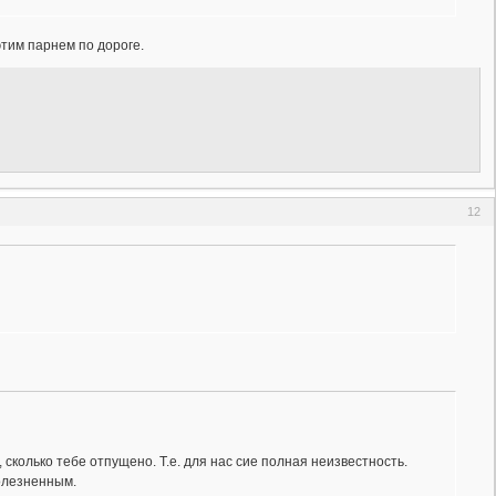
этим парнем по дороге.
12
 сколько тебе отпущено. Т.е. для нас сие полная неизвестность.
болезненным.