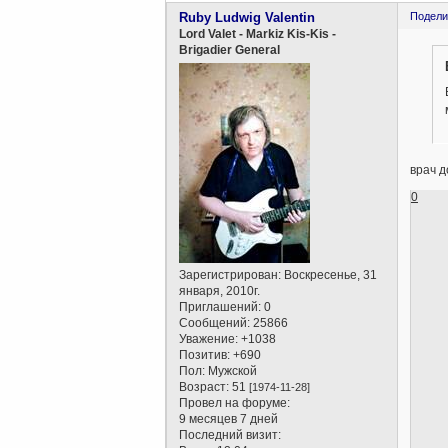
Ruby Ludwig Valentin
Подели
Lord Valet - Markiz Kis-Kis -
Brigadier General
врач д
0
Зарегистрирован
: Воскресенье, 31
января, 2010г.
Приглашений:
0
Сообщений:
25866
Уважение:
+1038
Позитив:
+690
Пол:
Мужской
Возраст:
51
[1974-11-28]
Провел на форуме:
9 месяцев 7 дней
Последний визит: