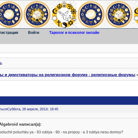
гистрация
Войти
Таролог и психолог онлайн
ь
.
ты и демотиваторы на религиозном форуме - религиозные форумы
ться
Суббота, 28 апреля, 2012г. 18:45
Algebroid написал(а):
poluchil poluchku ya - 93 rublya - 90 - na propoy - a 3 rublya nesu domoy?