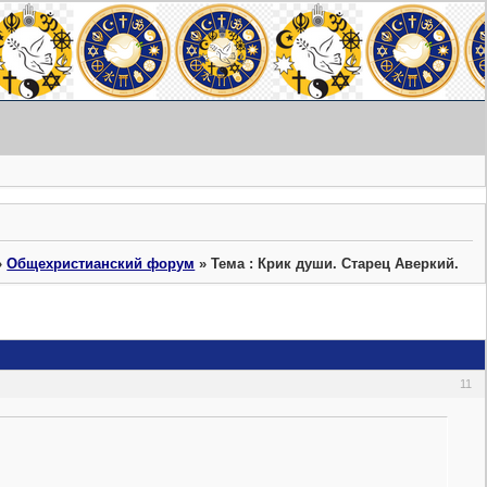
»
Общехристианский форум
»
Тема : Крик души. Старец Аверкий.
11