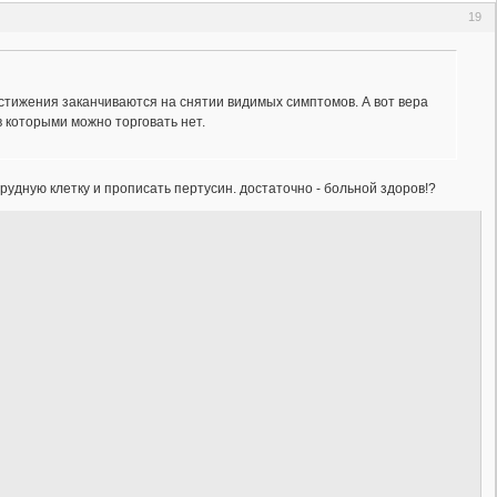
19
остижения заканчиваются на снятии видимых симптомов. А вот вера
 которыми можно торговать нет.
рудную клетку и прописать пертусин. достаточно - больной здоров!?