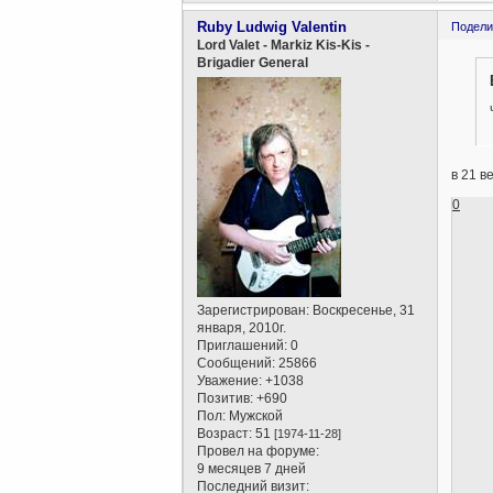
Ruby Ludwig Valentin
Подели
Lord Valet - Markiz Kis-Kis -
Brigadier General
в 21 в
0
Зарегистрирован
: Воскресенье, 31
января, 2010г.
Приглашений:
0
Сообщений:
25866
Уважение:
+1038
Позитив:
+690
Пол:
Мужской
Возраст:
51
[1974-11-28]
Провел на форуме:
9 месяцев 7 дней
Последний визит: