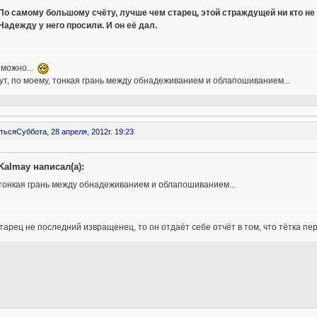
По самому большому счёту, лучше чем старец, этой страждущей ни кто не 
Надежду у него просили. И он её дал.
зможно...
ут, по моему, тонкая грань между обнадеживанием и облапошиванием...
ться
Суббота, 28 апреля, 2012г. 19:23
Kalmay написал(а):
тонкая грань между обнадеживанием и облапошиванием...
тарец не последний извращенец, то он отдаёт себе отчёт в том, что тётка п