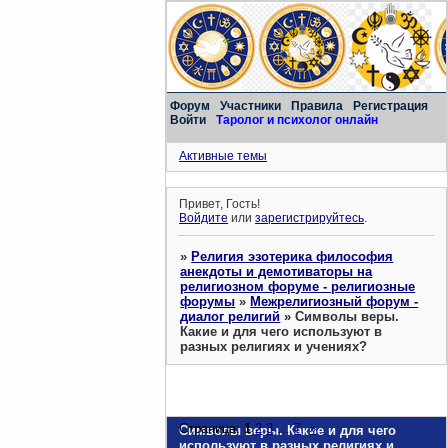
Форум
Участники
Правила
Регистрация
Войти
Таролог и психолог онлайн
Активные темы
Привет, Гость!
Войдите
или
зарегистрируйтесь
.
»
Религия эзотерика философия
анекдоты и демотиваторы на
религиозном форуме - религиозные
форумы
»
Межрелигиозный форум -
диалог религий
»
Символы веры.
Какие и для чего используют в
разных религиях и учениях?
Страница:
1
2
3
…
7
»
Символы веры. Какие и для чего
используют в разных религиях и