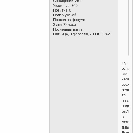
Сообщений:
251
Уважение:
+10
Позитив:
0
Пол:
Мужской
Провел на форуме:
3 дня 22 часа
Последний визит:
Пятница, 8 февраля, 2008г. 01:42
Ну
если
это
касае
всех
религи
то
навер
надо
было
в
межре
диалог
Если