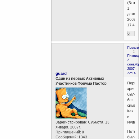
(Вторн
1
декабр
2009г.
17:45)
0
Подели
2
Пятниц
21
сентяб
2007г.
guard
22:14
Один из первых Активных
Перво
Участников Форума Пастор
христ
было
без
символ
Как
и
Зарегистрирован
: Суббота, 13
Иудаи
января, 2007г.
Потом
Приглашений:
0
Сообщений:
1343
была