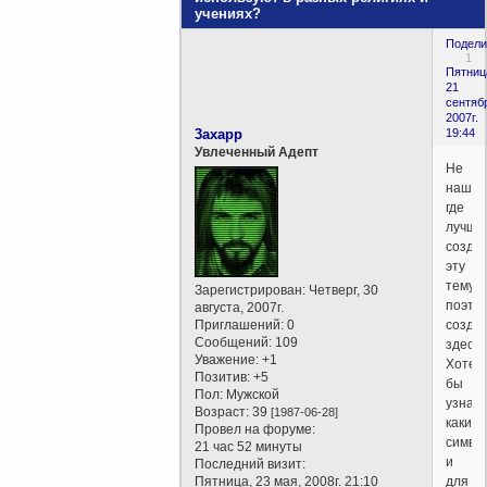
учениях?
Подели
1
Пятниц
21
сентяб
2007г.
3axapp
19:44
Увлеченный Адепт
Не
нашел
где
лучше
созда
эту
тему,
Зарегистрирован
: Четверг, 30
поэто
августа, 2007г.
Приглашений:
0
созда
Сообщений:
109
здесь.
Уважение:
+1
Хотел
Позитив:
+5
бы
Пол:
Мужской
узнать
Возраст:
39
[1987-06-28]
какие
Провел на форуме:
симво
21 час 52 минуты
и
Последний визит:
Пятница, 23 мая, 2008г. 21:10
для