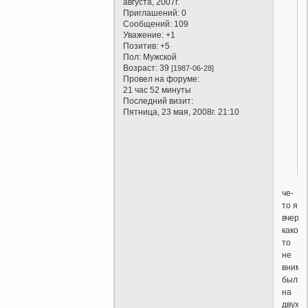
августа, 2007г.
Приглашений:
0
Сообщений:
109
Уважение:
+1
Позитив:
+5
Пол:
Мужской
Возраст:
39
[1987-06-28]
Провел на форуме:
21 час 52 минуты
Последний визит:
Пятница, 23 мая, 2008г. 21:10
че-
то я
вчера
какой-
то
не
внима
был,
на
двух