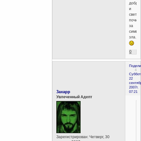
добра
и
света
почит
за
симво
зла.
0
Подели
4
Суббот
22
сентяб
2007г.
3axapp
07:21
Увлеченный Адепт
Зарегистрирован
: Четверг, 30