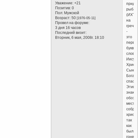
Уважение:
+21
приду
Позитив:
0
рыба
Пол:
Мужской
(ИХТУ
Возраст:
50
[1976-05-11]
на
Провел на форуме:
гречес
3 дня 16 часов
-
Последний визит:
это
Вторник, 6 мая, 2008г. 18:10
первы
буквы
слов
Иисус
Христ
Сын
Бога,
спасит
Этим
знако
обозн
места
собра
христи
так
как
были
гонени