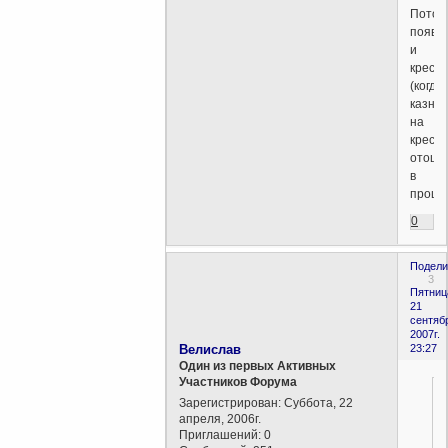
Потом
появи
и
крест
(когда
казнь
на
кресте
отошл
в
прошл
0
Подели
3
Пятниц
21
сентяб
2007г.
Велислав
23:27
Один из первых Активных
Участников Форума
Зарегистрирован
: Суббота, 22
апреля, 2006г.
Приглашений:
0