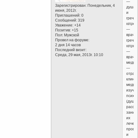
—
Зарегистрирован
: Понедельник, 4
душа
июня, 2012г.
и
Приглашений:
0
греч.
Сообщений:
319
ιατρός
Уважение:
+14
—
Позитив:
+15
врач;
Пол:
Мужской
Провел на форуме:
греч.
2 дня 14 часов
ιατρικ
Последний визит:
—
Среда, 29 мая, 2013г. 10:10
враче
медиц
—
отрас
клини
медиц
изуча
психи
(душе
расстр
заним
их
лечен
профи
и