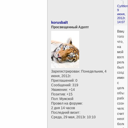
1
Суббот
9
июня,
2012г.
korusbalt
14:07
Просвещенный Адепт
Ввиду
того,
что,
на
мой
взгляд
религ
были
Зарегистрирован
: Понедельник, 4
созда
июня, 2012г.
именн
Приглашений:
0
с
Сообщений:
319
целью
Уважение:
+14
объяс
Позитив:
+15
работ
Пол:
Мужской
Провел на форуме:
созна
2 дня 14 часов
челове
Последний визит:
счита
Среда, 29 мая, 2013г. 10:10
необх
более