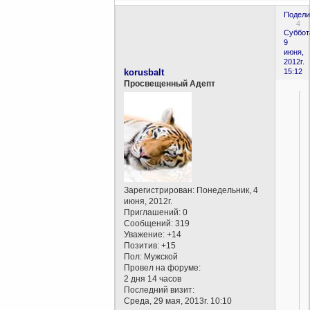
Подели
4
Суббот
9
июня,
2012г.
korusbalt
15:12
Просвещенный Адепт
Зарегистрирован
: Понедельник, 4
июня, 2012г.
Приглашений:
0
Сообщений:
319
Уважение:
+14
Позитив:
+15
Пол:
Мужской
Провел на форуме:
2 дня 14 часов
Последний визит:
Среда, 29 мая, 2013г. 10:10