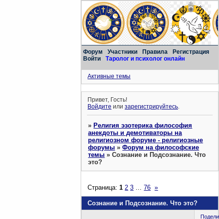
Форум
Участники
Правила
Регистрация
Войти
Таролог и психолог онлайн
Активные темы
Привет, Гость!
Войдите
или
зарегистрируйтесь
.
»
Религия эзотерика философия
анекдоты и демотиваторы на
религиозном форуме - религиозные
форумы
»
Форум на философские
темы
»
Сознание и Подсознание. Что
это?
Страница:
1
2
3
…
76
»
Сознание и Подсознание. Что это?
Подели