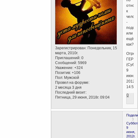
по
отнош
к
челов
-
подсо
или
ещё
как?
Зарегистрирован
: Понедельник, 15
марта, 2010г.
Отред
Приглашений:
0
ГЕРМ
Сообщений:
5969
(Суббо
Уважение:
+324
9
Позитив:
+106
июня,
Пол:
Мужской
2012г.
Провел на форуме:
14:51)
2 месяца 3 дня
Последний визит:
0
Пятница, 29 июня, 2018г. 09:04
Подели
3
Суббот
9
июня,
2012г.