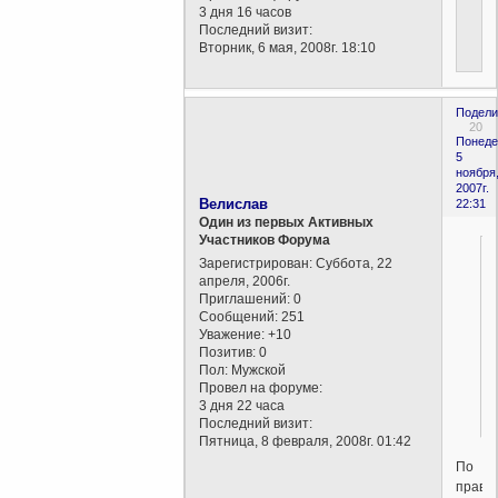
3 дня 16 часов
Последний визит:
Вторник, 6 мая, 2008г. 18:10
Подели
20
Понеде
5
ноября
2007г.
Велислав
22:31
Один из первых Активных
Участников Форума
Зарегистрирован
: Суббота, 22
апреля, 2006г.
Приглашений:
0
Сообщений:
251
Уважение:
+10
Позитив:
0
Пол:
Мужской
Провел на форуме:
3 дня 22 часа
Последний визит:
Пятница, 8 февраля, 2008г. 01:42
По
прави