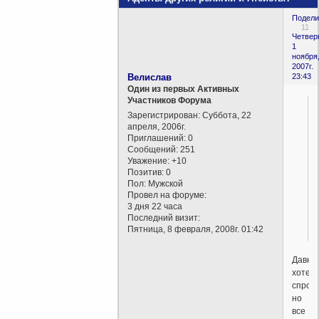
Подели
11
Четверг
1
ноября
2007г.
Велислав
23:43
Один из первых Активных
Участников Форума
Зарегистрирован
: Суббота, 22
апреля, 2006г.
Приглашений:
0
Сообщений:
251
Уважение:
+10
Позитив:
0
Пол:
Мужской
Провел на форуме:
3 дня 22 часа
Последний визит:
Пятница, 8 февраля, 2008г. 01:42
Давно
хотел
спроси
но
все