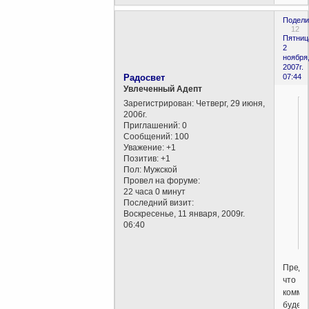
Подели
12
Пятниц
2
ноября
2007г.
Радосвет
07:44
Увлеченный Адепт
Зарегистрирован
: Четверг, 29 июня,
2006г.
Приглашений:
0
Сообщений:
100
Уважение:
+1
Позитив:
+1
Пол:
Мужской
Провел на форуме:
22 часа 0 минут
Последний визит:
Воскресенье, 11 января, 2009г.
06:40
Предп
что
комме
будет