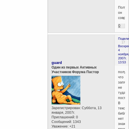
Получ
он
совра
0
Подели
17
Воскре
4
ноября
2007г.
guard
13:53
Один из первых Активных
получ
Участников Форума Пастор
что
запят
не
туда
постав
В
Зарегистрирован
: Суббота, 13
тексте
января, 2007г.
библи
Приглашений:
0
нет
Сообщений:
1343
знаков
Уважение:
+21
препи