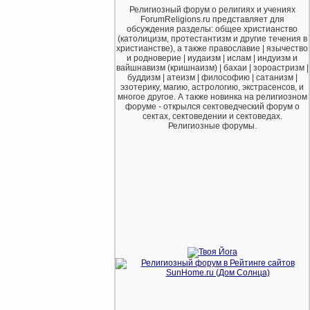
Религиозный форум о религиях и учениях
ForumReligions.ru представляет для
обсуждения разделы: общее христианство
(католицизм, протестантизм и другие течения в
христианстве), а также православие | язычество
и родноверие | иудаизм | ислам | индуизм и
вайшнавизм (кришнаизм) | бахаи | зороастризм |
буддизм | атеизм | философию | сатанизм |
эзотерику, магию, астрологию, экстрасенсов, и
многое другое. А также новинка на религиозном
форуме - открылся сектоведческий форум о
сектах, сектоведении и сектоведах.
Религиозные форумы.