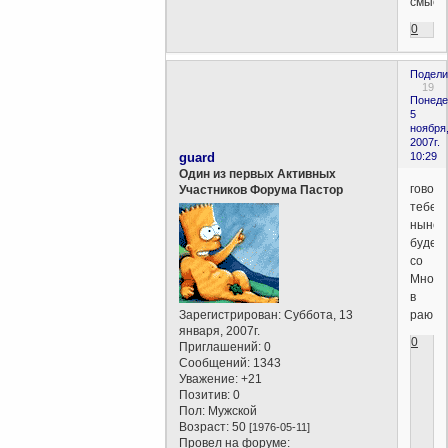
смысл
0
Подели
19
Понеде
5
ноября
2007г.
guard
10:29
Один из первых Активных
говор
Участников Форума Пастор
тебе
ныне,
будеш
со
Мной
в
Зарегистрирован
: Суббота, 13
раю
января, 2007г.
0
Приглашений:
0
Сообщений:
1343
Уважение:
+21
Позитив:
0
Пол:
Мужской
Возраст:
50
[1976-05-11]
Провел на форуме: