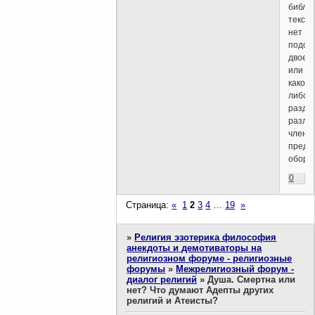
библе
тексто
нет
подоб
двоет
или
какого
либо
разде
разли
члено
предл
оборо
0
Страница:
«
1
2
3
4
…
19
»
»
Религия эзотерика философия
анекдоты и демотиваторы на
религиозном форуме - религиозные
форумы
»
Межрелигиозный форум -
диалог религий
»
Душа. Смертна или
нет? Что думают Адепты других
религий и Атеисты?