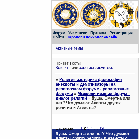
Форум
Участники
Правила
Регистрация
Войти
Таролог и психолог онлайн
Активные темы
Привет, Гость!
Войдите
или
зарегистрируйтесь
.
»
Религия эзотерика философия
анекдоты и демотиваторы на
религиозном форуме - религиозные
форумы
»
Межрелигиозный форум -
диалог религий
»
Душа. Смертна или
нет? Что думают Адепты других
религий и Атеисты?
Страница:
«
1
2
3
4
…
19
»
Душа. Смертна или нет? Что думают
Адепты других религий и Атеисты?