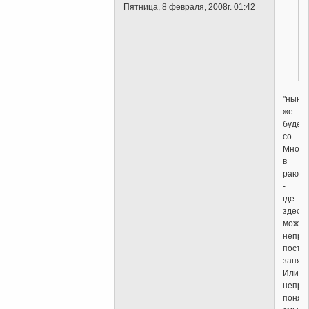
Пятница, 8 февраля, 2008г. 01:42
"ныне
же
будеш
со
Мною
в
раю"
-
где
здесь
можно
непра
поста
запят
Или
непра
понят