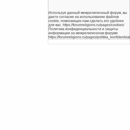
Используя данный межрелигиозный форум, вы
даете согласие на использование файлов
cookie, помогающих нам сделать его удобнее
для вас. https://forumreligions.ru/pages/cookies/
Политика конфиденциальности и защиты
информации на межрелигиозном форуме
https://forumreligions.ru/pages/politika_konfidentsial