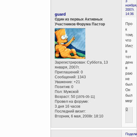
3
ноября
2007г.
guard
14:36
Один из первых Активных
Прост
Участников Форума Пастор
к
тому,
что
Иисус
в
тот
Зарегистрирован
: Суббота, 13
день
января, 2007г.
в
Приглашений:
0
раю
Сообщений:
1343
не
Уважение:
+21
был.
Позитив:
0
Он
Пол:
Мужской
был
Возраст:
50
[1976-05-11]
мертв
Провел на форуме:
3 дня 16 часов
0
Последний визит:
Вторник, 6 мая, 2008г. 18:10
Подели