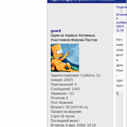
Подели
21
Вторни
6
ноября
2007г.
guard
11:34
Один из первых Активных
Нет
Участников Форума Пастор
никаки
знаков
вообщ
в
древн
языка
Зарегистрирован
: Суббота, 13
-
января, 2007г.
здесь
Приглашений:
0
гречес
Сообщений:
1343
0
Уважение:
+21
Позитив:
0
Пол:
Мужской
Возраст:
50
[1976-05-11]
Провел на форуме:
3 дня 16 часов
Последний визит:
Вторник, 6 мая, 2008г. 18:10