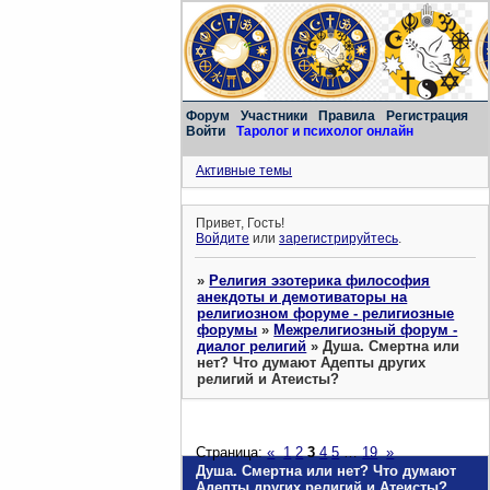
Форум
Участники
Правила
Регистрация
Войти
Таролог и психолог онлайн
Активные темы
Привет, Гость!
Войдите
или
зарегистрируйтесь
.
»
Религия эзотерика философия
анекдоты и демотиваторы на
религиозном форуме - религиозные
форумы
»
Межрелигиозный форум -
диалог религий
»
Душа. Смертна или
нет? Что думают Адепты других
религий и Атеисты?
Страница:
«
1
2
3
4
5
…
19
»
Душа. Смертна или нет? Что думают
Адепты других религий и Атеисты?