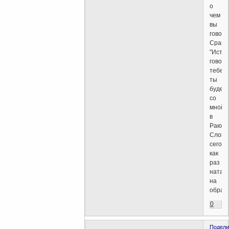
о
чем
вы
говори
Сравн
"Исти
говор
тебе:
ты
будеш
со
мной
в
Раю".
Слово
сегод
как
раз
натал
на
обрат
0
Подели