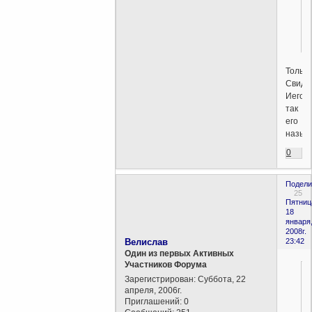
Только
Свиде
Иегов
так
его
назыв
0
Подели
25
Пятниц
18
января
2008г.
Велислав
23:42
Один из первых Активных
Участников Форума
Зарегистрирован
: Суббота, 22
апреля, 2006г.
Приглашений:
0