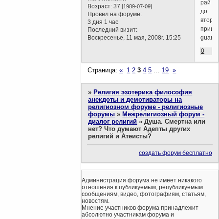
рай
Возраст:
37
[1989-07-09]
до
Провел на форуме:
второг
3 дня 1 час
прише
Последний визит:
Воскресенье, 11 мая, 2008г. 15:25
guard
0
Страница:
«
1
2
3
4
5
…
19
»
»
Религия эзотерика философия
анекдоты и демотиваторы на
религиозном форуме - религиозные
форумы
»
Межрелигиозный форум -
диалог религий
»
Душа. Смертна или
нет? Что думают Адепты других
религий и Атеисты?
создать форум бесплатно
Администрация форума не имеет никакого
отношения к публикуемым, републикуемым
сообщениям, видео, фотографиям, статьям,
новостям.
Мнение участников форума принадлежит
абсолютно участникам форума и