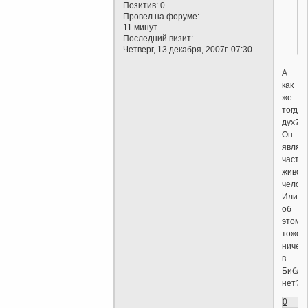
Позитив:
0
Провел на форуме:
11 минут
Последний визит:
Четверг, 13 декабря, 2007г. 07:30
А
как
же
тогда
дух?
Он
являе
часть
живог
челов
Или
об
этом
тоже
ничего
в
Библи
нет?
0