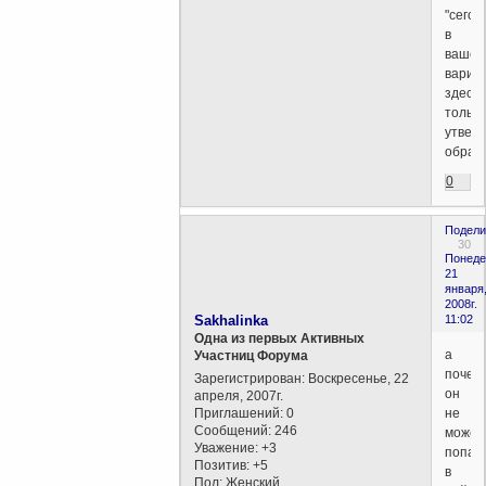
"сегод
в
вашем
вариа
здесь
только
утвер
обрат
0
Подели
30
Понеде
21
января
2008г.
Sakhalinka
11:02
Одна из первых Активных
а
Участниц Форума
почем
Зарегистрирован
: Воскресенье, 22
он
апреля, 2007г.
Приглашений:
0
не
Сообщений:
246
может
Уважение:
+3
попас
Позитив:
+5
в
Пол:
Женский