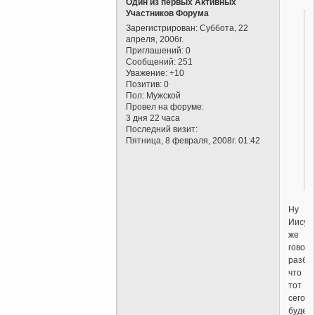
Один из первых Активных
Участников Форума
Зарегистрирован
: Суббота, 22
апреля, 2006г.
Приглашений:
0
Сообщений:
251
Уважение:
+10
Позитив:
0
Пол:
Мужской
Провел на форуме:
3 дня 22 часа
Последний визит:
Пятница, 8 февраля, 2008г. 01:42
Ну
Иисус
же
говори
разбой
что
тот
сегод
будет