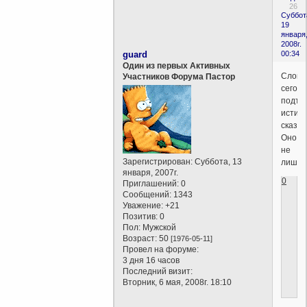
26
Суббот
19
января
2008г.
guard
00:34
Один из первых Активных
Слово
Участников Форума Пастор
сегод
подтв
истин
сказан
Оно
не
Зарегистрирован
: Суббота, 13
лишне
января, 2007г.
0
Приглашений:
0
Сообщений:
1343
Уважение:
+21
Позитив:
0
Пол:
Мужской
Возраст:
50
[1976-05-11]
Провел на форуме:
3 дня 16 часов
Последний визит:
Вторник, 6 мая, 2008г. 18:10