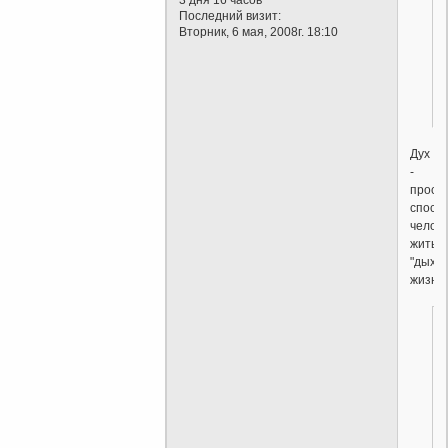
Последний визит:
Вторник, 6 мая, 2008г. 18:10
Дух
-
прост
спосо
челов
жить,
"дыха
жизни