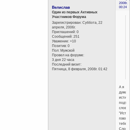
2008г.
Велислав
00:24
Один из первых Активных
Участников Форума
Зарегистрирован
: Суббота, 22
апреля, 2006г.
Приглашений:
0
Сообщений:
251
Уважение:
+10
Позитив:
0
Пол:
Мужской
Провел на форуме:
3 дня 22 часа
Последний визит:
Пятница, 8 февраля, 2008г. 01:42
А я
думал
истин
подтв
слова
"Исти
говор
тебе".
Слово