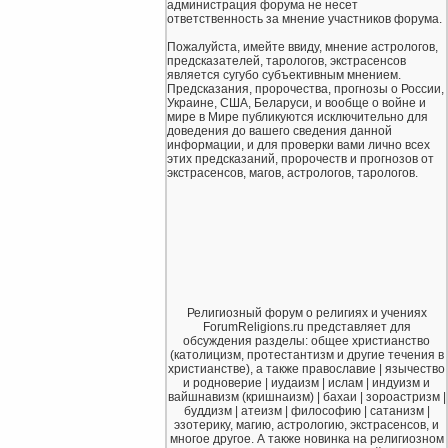
администрация форума не несет
ответственность за мнение участников форума.
Пожалуйста, имейте ввиду, мнение астрологов,
предсказателей, тарологов, экстрасенсов
является сугубо субъективным мнением.
Предсказания, пророчества, прогнозы о России,
Украине, США, Беларуси, и вообще о войне и
мире в Мире публикуются исключительно для
доведения до вашего сведения данной
информации, и для проверки вами лично всех
этих предсказаний, пророчеств и прогнозов от
экстрасенсов, магов, астрологов, тарологов.
Религиозный форум о религиях и учениях
ForumReligions.ru представляет для
обсуждения разделы: общее христианство
(католицизм, протестантизм и другие течения в
христианстве), а также православие | язычество
и родноверие | иудаизм | ислам | индуизм и
вайшнавизм (кришнаизм) | бахаи | зороастризм |
буддизм | атеизм | философию | сатанизм |
эзотерику, магию, астрологию, экстрасенсов, и
многое другое. А также новинка на религиозном