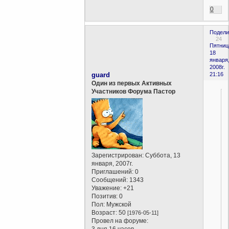
0
Подели
24
Пятниц
18
января
2008г.
guard
21:16
Один из первых Активных
Участников Форума Пастор
Зарегистрирован
: Суббота, 13
января, 2007г.
Приглашений:
0
Сообщений:
1343
Уважение:
+21
Позитив:
0
Пол:
Мужской
Возраст:
50
[1976-05-11]
Провел на форуме:
3 дня 16 часов