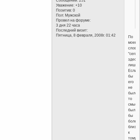
Сообщений:
251
Уважение:
+10
Позитив:
0
Пол:
Мужской
Провел на форуме:
3 дня 22 часа
Последний визит:
Пятница, 8 февраля, 2008г. 01:42
По
моему
слово
"сегод
здесь
лишне
Если
бы
его
не
было,
то
смысл
был
бы
более
близок
к
тому,