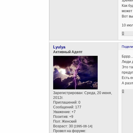
зрени
Как бу
может 
Вот вы
10 ию
0
Lyulya
Подели
Активный Адепт
Бррр..
Люди д
Это та
предуп
Есть е
А разл
0
Зарегистрирован
: Среда, 20 июня,
2012г.
Приглашений:
0
Сообщений:
177
Уважение:
+7
Позитив:
+9
Пол:
Женский
Возраст:
30
[1995-08-14]
Провел на форуме: