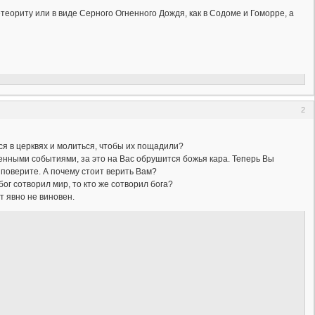
теориту или в виде Серного Огненного Дождя, как в Содоме и Гоморре, а
2
ся в церквях и молиться, чтобы их пощадили?
денными событиями, за это на Вас обрушится божья кара. Теперь Вы
поверите. А почему стоит верить Вам?
бог сотворил мир, то кто же сотворил бога?
т явно не виновен.