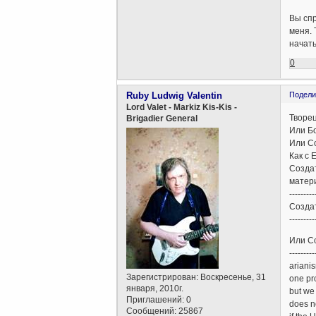
Вы спр
меня. 
начать
0
Ruby Ludwig Valentin
Подели
Lord Valet - Markiz Kis-Kis -
Творец
Brigadier General
Или Б
Или Со
Как с 
Создат
матери
---------
Создат
---------
Или Со
---------
ariani
Зарегистрирован
: Воскресенье, 31
one pr
января, 2010г.
but we
Приглашений:
0
does n
Сообщений:
25867