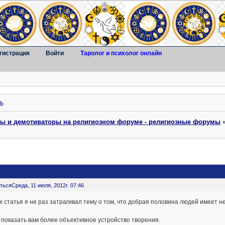
гистрация
Войти
Таролог и психолог онлайн
ь
.
ты и демотиваторы на религиозном форуме - религиозные форумы
ться
Среда, 11 июля, 2012г. 07:46
х статья я не раз затрагивал тему о том, что добрая половина людей имеет 
 показать вам более объективное устройство творения.