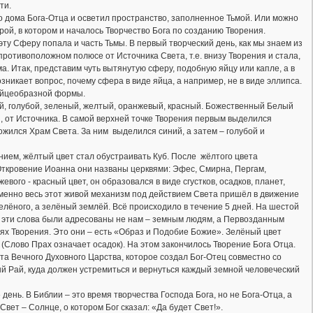
ти.
го дома Бога-Отца и осветил пространство, заполненное Тьмой. Или можно
рой, в котором и началось Творчество Бога по созданию Творения.
у Сферу попала и часть Тьмы. В первый творческий день, как мы знаем из
противоположном полюсе от Источника Света, т.е. внизу Творения и стала,
. Итак, представим чуть вытянутую сферу, подобную яйцу или капле, а в
зникает вопрос, почему сфера в виде яйца, а например, не в виде эллипса.
 яйцеобразной формы.
ний, голубой, зеленый, желтый, оранжевый, красный. Божественный Белый
, от Источника. В самой верхней точке Творения первым выделился
жился Храм Света. За ним выделился синий, а затем – голубой и
ием, жёлтый цвет стал обустраивать Куб. После жёлтого цвета
ткровение Иоанна они названы церквями: Эфес, Смирна, Пергам,
ого - красный цвет, он образовался в виде сгустков, осадков, планет,
енно весь этот живой механизм под действием Света пришёл в движение
елёного, а зелёный землёй. Всё происходило в течение 5 дней. На шестой
Но эти слова были адресованы не нам – земным людям, а Первозданным
ях Творения. Это они – есть «Образ и Подобие Божие». Зелёный цвет
Слово Прах означает осадок). На этом закончилось Творение Бога Отца.
та Вечного Духовного Царства, которое создал Бог-Отец совместно со
й Рай, куда должен устремиться и вернуться каждый земной человеческий
день. В Библии – это время творчества Господа Бога, но не Бога-Отца, а
Свет – Солнце, о котором Бог сказал: «Да будет Свет!».