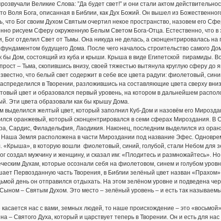
прозвучали Великие Слова: ”Да будет свет!” и они стали актом действительнос
то Воля Бога, описанная в Библии, как Дух Божий. Он вышел из Божественно
ь, что Бог своим Духом Святым очертил некое пространство, назовем его Сфе
но рисуем Сферу окруженную Белым Светом Бога-Отца. Естественно, что в эт
, Бог отделил Свет от Тьмы. Она никуда не делась, а сконцентрировалась на 
 фундаментом будущего Дома. После чего началось строительство самого Дома
к бы Дом, состоящий из куба и крыши. Крыша в виде Египетской пирамиды. Во
прост – Тьма, скопившись внизу, своей тяжестью вытянула круглую сферу до
звестно, что белый свет содержит в себе все цвета радуги: фиолетовый, си
аспределился в Творении, разложившись на составляющие цвета сверху вниз
овый цвет и образовался первый уровень, на котором в дальнейшем располо
й. Эти цвета образовали как бы крышу Дома.
 выделился желтый цвет, который заполнил Куб-Дом и назовём его Мироздан
ился оранжевый, который сконцентрировался в семи сферах Мироздания. В О
а, Сардис, Филадельфия, Лаодикия. Наконец, последним выделился из оранжев
. Наша Земля расположена в части Мироздании под название Эфес. Одноврем
. «Крыша», в которую вошли фиолетовый, синий, голубой, стали Небом для з
ог создал мужчину и женщину, и сказал им: «Плодитесь и размножайтесь». 
ческим Духам, которые осознали себя на фиолетовом, синем и голубом уровн
ает Первозданную часть Творения, в Библии зелёный цвет назван «Прахом» (
ьмой день он отправился отдыхать. На этом зелёном уровне и подведена чер
Сыном – Святым Духом. Это место – зелёный уровень – и есть так называемы
 касается нас с вами, земных людей, то наше происхождение – это «восьмой» 
на – Святого Духа, который и царствует теперь в Творении. Он и есть для нас 