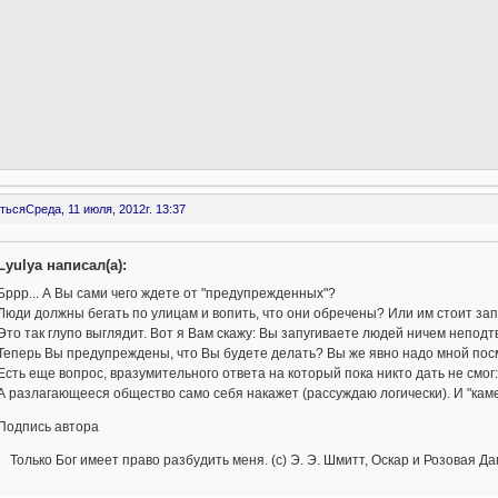
ться
Среда, 11 июля, 2012г. 13:37
Lyulya написал(а):
Бррр... А Вы сами чего ждете от "предупрежденных"?
Люди должны бегать по улицам и вопить, что они обречены? Или им стоит зап
Это так глупо выглядит. Вот я Вам скажу: Вы запугиваете людей ничем непод
Теперь Вы предупреждены, что Вы будете делать? Вы же явно надо мной посм
Есть еще вопрос, вразумительного ответа на который пока никто дать не смог:
А разлагающееся общество само себя накажет (рассуждаю логически). И "каме
Подпись автора
Только Бог имеет право разбудить меня. (с) Э. Э. Шмитт, Оскар и Розовая Д