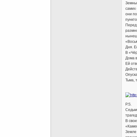
Земные
самих 
они п
пункто
Перед 
размно
нынеш
«Восьм
Дня. Е
В «Чёр
Дома в
Ей от
Дейст
Опуска
Тьма, 
Вла
P.S.
Седьмо
трагед
В свои
«Камен
Земле 