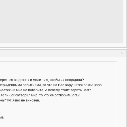
5
ереться в церквях и молиться, чтобы их пощадили?
твержденными событиями, за это на Вас обрушится божья кара.
еетесь и мне не поверите. А почему стоит верить Вам?
 если бог сотворил мир, то кто же сотворил бога?
нь" тут явно не виновен.
ама