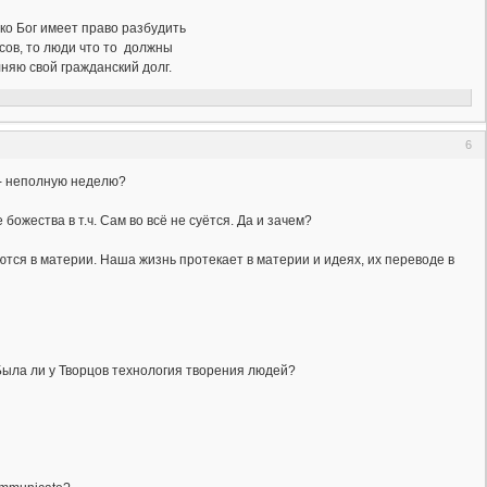
ько Бог имеет право разбудить
росов, то люди что то должны
лняю свой гражданский долг.
6
й - неполную неделю?
ожества в т.ч. Сам во всё не суётся. Да и зачем?
тся в материи. Наша жизнь протекает в материи и идеях, их переводе в
Была ли у Творцов технология творения людей?