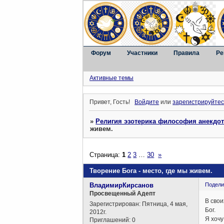
Форум
Участники
Правила
Ре
Активные темы
Привет, Гость!
Войдите
или
зарегистрируйтес
»
Религия эзотерика философия анекдо
живем.
Страница:
1
2
3
…
30
»
Творение Бога - место, где мы живем.
ВладимирКирсанов
Подели
Просвещенный Адепт
В свои
Зарегистрирован
: Пятница, 4 мая,
Бог.
2012г.
Я хочу
Приглашений:
0