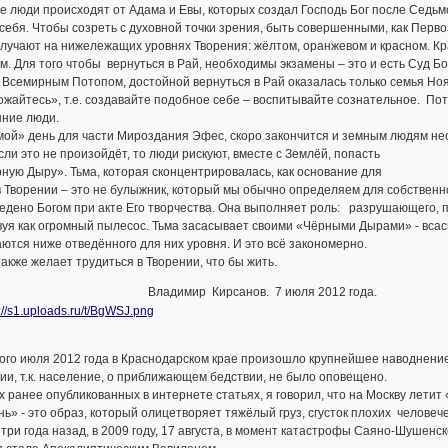
 люди происходят от Адама и Евы, которых создал Господь Бог после Седьмог
себя. Чтобы созреть с духовной точки зрения, быть совершенными, как Пер
олучают на нижележащих уровнях Творения: жёлтом, оранжевом и красном. К
м. Для того чтобы вернуться в Рай, необходимы экзамены – это и есть Суд Б
Всемирным Потопом, достойной вернуться в Рай оказалась только семья Ноя
жайтесь», т.е. создавайте подобное себе – воспитывайте сознательное. Пото
ние люди.
ой» день для части Мироздания Эфес, скоро закончится и земным людям нео
сли это не произойдёт, то люди рискуют, вместе с Землёй, попасть
ную Дыру». Тьма, которая сконцентрировалась, как основание для
 Творении – это не булыжник, который мы обычно определяем для собственн
ведено Богом при акте Его творчества. Она выполняет роль: разрушающего
вуя как огромный пылесос. Тьма засасывает своими «Чёрными Дырами» - вс
ются ниже отведённого для них уровня. И это всё закономерно.
также желает трудиться в Творении, что бы жить.
димир Кирсанов. 7 июля 2012 года.
го июля 2012 года в Краснодарском крае произошло крупнейшее наводнение,
ии, т.к. население, о приближающем бедствии, не было оповещено.
х ранее опубликованных в интернете статьях, я говорил, что на Москву лет
ь» - это образ, который олицетворяет тяжёлый груз, сгусток плохих человече
три года назад, в 2009 году, 17 августа, в момент катастрофы Саяно-Шушенс