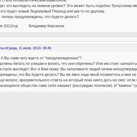
я стала Апокалиптическим Вавилоном.
дет это выглядеть на земном уровне? Это может быть подобно Тунгусскому ме
это будет новый Ледниковый Период или как-то по другому.
 теперь предупреждены, что будете делать?
ля 2012год Владимир Кирсанов.
ться
Среда, 11 июля, 2012г. 09:49
. А Вы сами чего ждете от "предупрежденных"?
олжны бегать по улицам и вопить, что они обречены? Или им стоит запереть
к глупо выглядит. Вот я Вам скажу: Вы запугиваете людей ничем неподтверж
реждены, что Вы будете делать? Вы же явно надо мной посмеетесь и мне не 
ще вопрос, вразумительного ответа на который пока никто дать не смог: если 
агающееся общество само себя накажет (рассуждаю логически). И "камень" ту