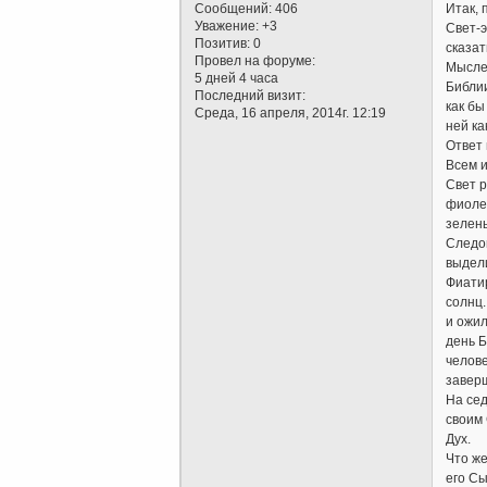
Сообщений:
406
Итак, 
Уважение:
+3
Свет-э
Позитив:
0
сказат
Провел на форуме:
Мыслен
5 дней 4 часа
Библии
Последний визит:
как бы
Среда, 16 апреля, 2014г. 12:19
ней ка
Ответ 
Всем и
Свет р
фиолет
зелены
Следом
выдел
Фиатир
солнц
и ожил
день Б
челове
заверш
На сед
своим 
Дух.
Что же
его Сы