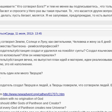
ашиваете:" Кто сотворил Бога?" и тем не менее вы подписываетесь , что тол
Так вот и спросите у Него раз вы такая прыткая. То , что касается других воп
 делать: пусть бегают, молятся. Я не запугиваю, предупреждаю, то есть выпо
ться
Среда, 11 июля, 2012г. 13:45
 сотворил Землю, Солнце и Луну, как светильники, Человека и жену за 6 дне
ожества Пантеона - ремёсел/профессий?
здатель/субстанция создал и удалился на покой/от суеты? Создал языческие б
Его колокольни? Или он нематериален?
ель/субстанция вечна, но выпустил план идей и материю, идеи реализовываю
ю, это её наполнение.
-
ель один или много Творцов?
-
здатель создал Творцов и людей, а Творцы поверили, что сотворили людей. 
-
sm
http://www.newadvent.org/cathen/01707c.htm
oblem with no origination of God
 should differ Gods of Pantheon and Creator?
ot every God of Pantheon creates new Universe?