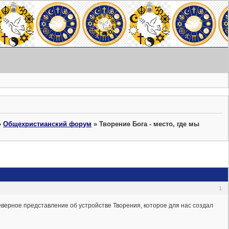
»
Общехристианский форум
»
Творение Бога - место, где мы
1
неверное представление об устройстве Творения, которое для нас создал