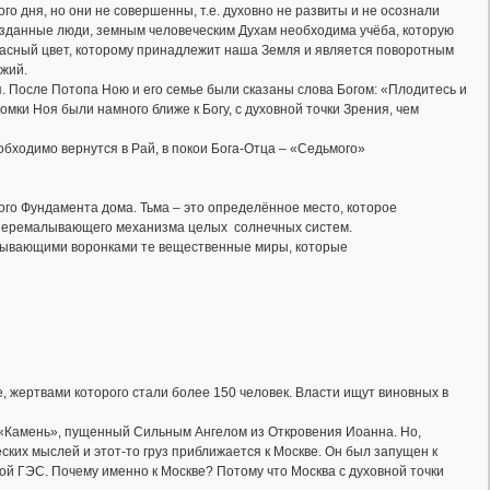
о дня, но они не совершенны, т.е. духовно не развиты и не осознали
возданные люди, земным человеческим Духам необходима учёба, которую
расный цвет, которому принадлежит наша Земля и является поворотным
ожий.
. После Потопа Ною и его семье были сказаны слова Богом: «Плодитесь и
мки Ноя были намного ближе к Богу, с духовной точки Зрения, чем
бходимо вернутся в Рай, в покои Бога-Отца – «Седьмого»
ого Фундамента дома. Тьма – это определённое место, которое
, перемалывающего механизма целых солнечных систем.
асывающими воронками те вещественные миры, которые
 жертвами которого стали более 150 человек. Власти ищут виновных в
ит «Камень», пущенный Сильным Ангелом из Откровения Иоанна. Но,
ских мыслей и этот-то груз приближается к Москве. Он был запущен к
кой ГЭС. Почему именно к Москве? Потому что Москва с духовной точки