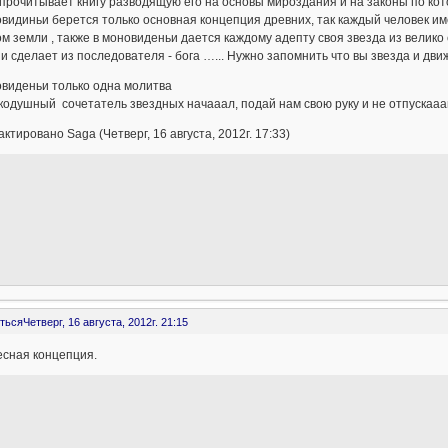
прочитывает книгу разводящую его на основы мироздания и на законы по кот
видиньи берется только основная концепция древних, так каждый человек им
м земли , также в моновиденьи дается каждому адепту своя звезда из велико
и сделает из последователя - бога …... Нужно запомнить что вы звезда и дви
овиденьи только одна молитва
одушный сочетатель звездных начааал, подай нам свою руку и не отпускаа
ктировано Saga (Четверг, 16 августа, 2012г. 17:33)
ться
Четверг, 16 августа, 2012г. 21:15
есная концепция.