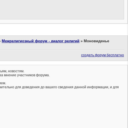
»
Межрелигиозный форум - диалог религий
»
Моновиденье
создать форум бесплатно
ьям, новостям.
за мнение участников форума.
ием.
ючительно для доведения до вашего сведения данной информации, и для