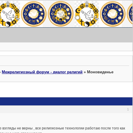
»
Межрелигиозный форум - диалог религий
»
Моновиденье
1
 взгляды не верны , все религиозные технологии работаю после того как