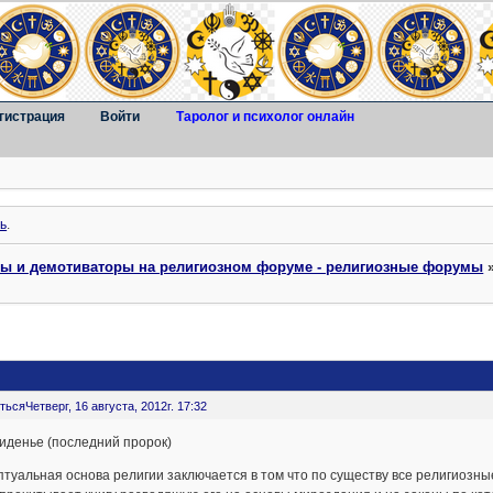
гистрация
Войти
Таролог и психолог онлайн
ь
.
ты и демотиваторы на религиозном форуме - религиозные форумы
ться
Четверг, 16 августа, 2012г. 17:32
иденье (последний пророк)
туальная основа религии заключается в том что по существу все религиозные