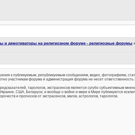
ты и демотиваторы на религиозном форуме - религиозные форумы
ения к публикуемым, републикуемым сообщениям, видео, фотографиям, стат
тно участникам форума и администрация форума не несет ответственность 
предсказателей, тарологов, экстрасенсов является сугубо субъективным мнен
 Украине, США, Беларуси, и вообще о войне и мире в Мире публикуются искл
рочеств и прогнозов от экстрасенсов, магов, астрологов, тарологов.