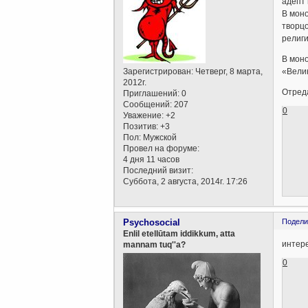
адепт 
В моно
творцо
религи
В мон
Зарегистрирован
: Четверг, 8 марта,
«Велик
2012г.
Отреда
Приглашений:
0
Сообщений:
207
0
Уважение:
+2
Позитив:
+3
Пол:
Мужской
Провел на форуме:
4 дня 11 часов
Последний визит:
Суббота, 2 августа, 2014г. 17:26
Psychosocial
Подели
Enlil etellūtam iddikkum, atta
интер
mannam tuq''a?
0