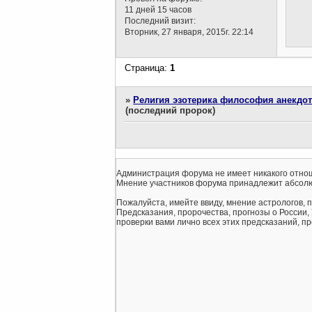
11 дней 15 часов
Последний визит:
Вторник, 27 января, 2015г. 22:14
Страница:
1
»
Религия эзотерика философия анекдо
(последний пророк)
Администрация форума не имеет никакого отнош
Мнение участников форума принадлежит абсолю
Пожалуйста, имейте ввиду, мнение астрологов, 
Предсказания, пророчества, прогнозы о России,
проверки вами лично всех этих предсказаний, про