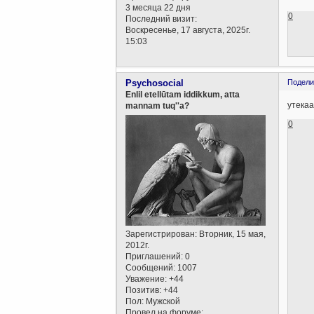
3 месяца 22 дня
0
Последний визит:
Воскресенье, 17 августа, 2025г.
15:03
Psychosocial
Подели
Enlil etellūtam iddikkum, atta
утекаа
mannam tuq''a?
0
Зарегистрирован
: Вторник, 15 мая,
2012г.
Приглашений:
0
Сообщений:
1007
Уважение:
+44
Позитив:
+44
Пол:
Мужской
Провел на форуме: