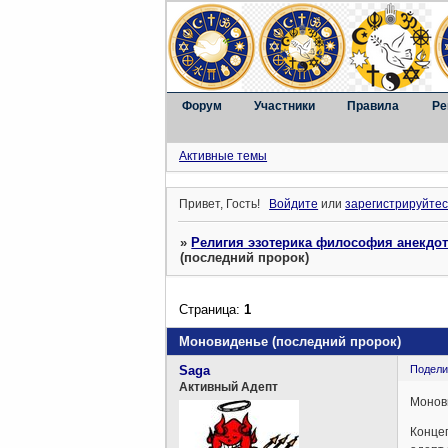
Форум
Участники
Правила
Ре
Активные темы
Привет, Гость!
Войдите
или
зарегистрируйтес
»
Религия эзотерика философия анекдо
(последний пророк)
Страница:
1
Моновиденье (последний пророк)
Saga
Подели
Активный Адепт
Монов
Концеп