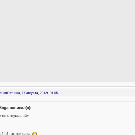
ться
Пятница, 17 августа, 2012г. 01:05
Saga написал(а):
и не отпускааай»
ай! И так три раза.