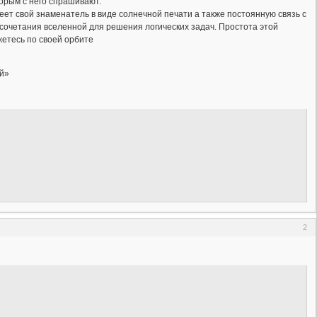
орым с него спрашивают.
еет свой знаменатель в виде солнечной печати а также постоянную связь с
 сочетания вселенной для решения логических задач. Простота этой
жетесь по своей орбите
ай»
2