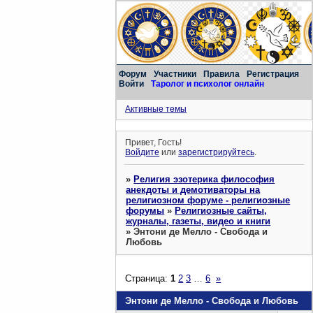
Форум
Участники
Правила
Регистрация
Войти
Таролог и психолог онлайн
Активные темы
Привет, Гость!
Войдите
или
зарегистрируйтесь
.
»
Религия эзотерика философия
анекдоты и демотиваторы на
религиозном форуме - религиозные
форумы
»
Религиозные сайты,
журналы, газеты, видео и книги
»
Энтони де Мелло - Свобода и
Любовь
Страница:
1
2
3
…
6
»
Энтони де Мелло - Свобода и Любовь