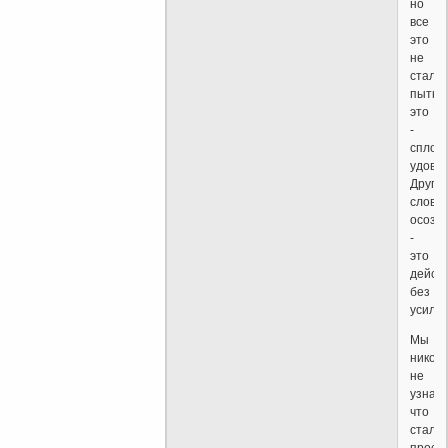
но
все
это
не
стало
пыткой
это
-
сплош
удовол
Други
слова
осозн
-
это
дейст
без
усилий
Мы
никогд
не
узнаем
что
стали
просв