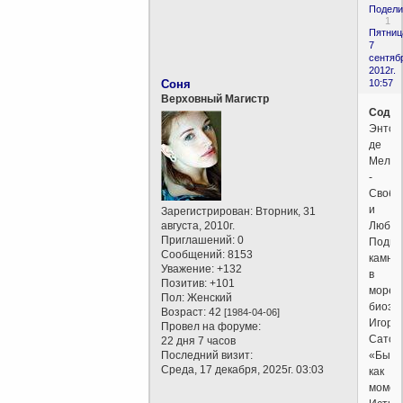
Подели
1
Пятниц
7
сентяб
2012г.
Соня
10:57
Верховный Магистр
Содер
Энтон
де
Мелло
-
Свобо
и
Зарегистрирован
: Вторник, 31
августа, 2010г.
Любов
Приглашений:
0
Подво
Сообщений:
8153
камни
Уважение:
+132
в
Позитив:
+101
море
Пол:
Женский
биоэн
Возраст:
42
[1984-04-06]
Игорь
Провел на форуме:
Сатор
22 дня 7 часов
Последний визит:
«Быти
Среда, 17 декабря, 2025г. 03:03
как
момен