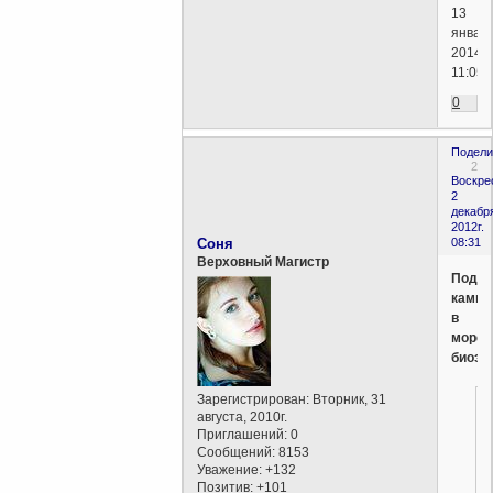
13
января
2014г.
11:05)
0
Подели
2
Воскре
2
декабр
2012г.
Соня
08:31
Верховный Магистр
Подв
камни
в
море
биоэн
Зарегистрирован
: Вторник, 31
августа, 2010г.
Приглашений:
0
Сообщений:
8153
Уважение:
+132
Позитив:
+101