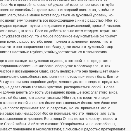
бро. Но и простой человек, чей духовный взор не проникает в глуби-
ловек, не способный отрешиться от страданий настолько, чтобы ви-
 них благо, тем не менее может подняться на духовный уровень, ко-
позволит ему принимать все происходящее с ним с радостью. Ибо то,
у мудрец приходит путем вглядывания и размышлений, простой человек
ет с помощью веры. Если он действительно всем сердцем верит, что
е спускается сверху", то и любое посланное ему испытание он примет
рой воле, с радостью, ибо верит полной и искренней верой, что в
ом счете оно направлено к его благу, даже если его духовный взор
никает настолько глубоко, чтобы удостовериться в этом воочию.
е выше находится духовная ступень, с которой зло предстает в
подлинном облике - не как благо, обернутое в оболочку зла, а как
чистое и возвышенное благо, столь великое, что оно превышает обыч-
ловеческую способность восприятия и потому причиняет боль. Для то-
обы душа приняла подобное добро, человек должен всецело предаться
му, не давая своим глазам и чувствам распоряжаться собой. Более
он должен ценить близость Всевышнего превыше всех благ этого мира
рять ей больше, чем своим чувствам. Ибо тот, кто верит, что види-
о в основе своей является более возвышенным благом, чем благо оче-
е, не просто принимает зло с радостью, но он принимает его с
й радостью, чем добро! Ибо он понимает, что это мнимое зло суть
возвышенное откровение Бога, когда Он является человеку в непости-
и Своей тайны. И об этом сказано: "Оскорбляемы и не оскорблены,
шивают поношение и безмолвствуют, с любовью и радостью претерпевают