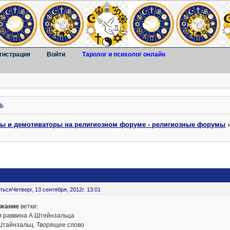
гистрация
Войти
Таролог и психолог онлайн
ь
.
ты и демотиваторы на религиозном форуме - религиозные форумы
ться
Четверг, 13 сентября, 2012г. 13:01
жание
ветки:
и раввина А.Штейнзальца
Штайнзальц. Творящее слово