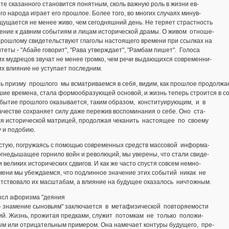
е сказанного становится понятным, сколь важную роль в жизни ев-
го народа играет его прошлое. Более того, во многих случаях минув-
ущается не менее живо, чем сегодняшний день. Не теряет страстность
ение к давним событиям и лицам исторической драмы. О живом отноше-
прошлому свидетельствуют глаголы настоящего времени при ссылках на
теты - "Абайе говорит", "Рава утверждает", "Рамбам пишет". Голоса
х мудрецов звучат не менее громко, чем речи выдающихся современни-
 их влияние не уступает последним.
ь призму прошлого мы всматриваемся в себя, видим, как прошлое продолжае
ие времена, стала формообразующей основой, и жизнь теперь строится в со
обытие прошлого оказывается, таким образом, конституирующим, и в
ачестве сохраняет силу даже пережив воспоминания о себе. Оно ста-
ся исторической матрицей, продолжая чеканить настоящее по своему
 и подобию.
тую, погружаясь с помощью современных средств массовой информа-
огнедышащее горнило войн и революций, мы уверены, что стали свиде-
 великих исторических сдвигов. И как же часто спустя совсем немно-
мени мы убеждаемся, что подлинное значение этих событий никак не
етствовало их масштабам, а влияние на будущее оказалось ничтожным.
 афоризма "деяния
 - знамение сыновьям" заключается в метафизической повторяемости
ий. Жизнь, прожитая предками, служит потомкам не только положи-
ым или отрицательным примером. Она намечает контуры будущего, пре-