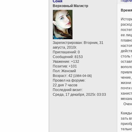
Соня
Подели
Верховный Магистр
Время
Истори
расхо
посте
ее лиц
плавно
Зарегистрирован
: Вторник, 31
насто
августа, 2010г.
дейст
Приглашений:
0
столь 
Сообщений:
8153
Уважение:
+132
остав
Позитив:
+101
вопол
Пол:
Женский
привле
Возраст:
42
[1984-04-06]
чение,
Провел на форуме:
жизни
22 дня 7 часов
почти 
Последний визит:
ханист
Среда, 17 декабря, 2025г. 03:03
механи
Очень
Каждый
зать в
приоб
тельно