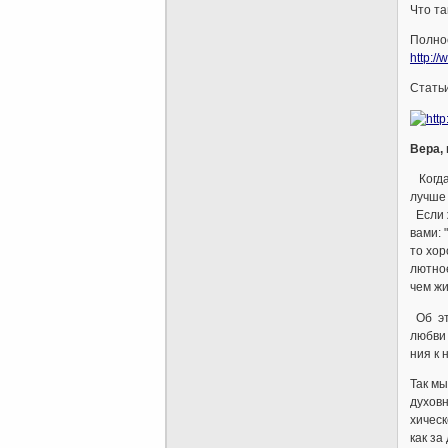
Что та
Полнос
http:/
Стать
Вера,
Когда
лучше 
Если ж
вами: 
то хор
лютное
чем жи
Об это
любви 
ния к 
Так мы
духовн
хическ
как за