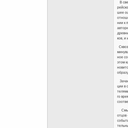
В свет
рейско
шее ощ
отнош
нии к 
автори
древни
ков, и
Сквоз
минувш
ное с
этом к
новит
образу
Зачас
ции в 
телями
го вре
соотв
Смысл
отцов
событ
тельн