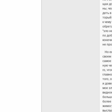
щах до
ны, че
деть в
торый 
к чем
обрета
"зло н
по доб
конечн
не про
Но ещ
своем 
самое 
ную че
го, чт
главно
того, 
и дове
мое зл
видно
больше
более 
жимост
выслу