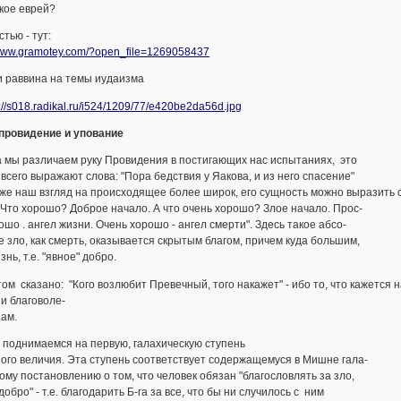
кое еврей?
тью - тут:
/www.gramotey.com/?open_file=1269058437
и раввина на темы иудаизма
 провидение и упование
 мы различаем руку Провидения в постигающих нас испытаниях, это
всего выражают слова: "Пора бедствия у Яакова, и из него спасение"
е наш взгляд на происходящее более широк, его сущность можно выразить 
"Что хорошо? Доброе начало. А что очень хорошо? Злое начало. Прос-
ошо . ангел жизни. Очень хорошо - ангел смерти". Здесь такое абсо-
 зло, как смерть, оказывается скрытым благом, причем куда большим,
знь, т.е. "явное" добро.
м сказано: "Кого возлюбит Превечный, того накажет" - ибо то, что кажется
и благоволе-
нам.
 поднимаемся на первую, галахическую ступень
ого величия. Эта ступень соответствует содержащемуся в Мишне гала-
ому постановлению о том, что человек обязан "благословлять за зло,
 добро" - т.е. благодарить Б-га за все, что бы ни случилось с ним