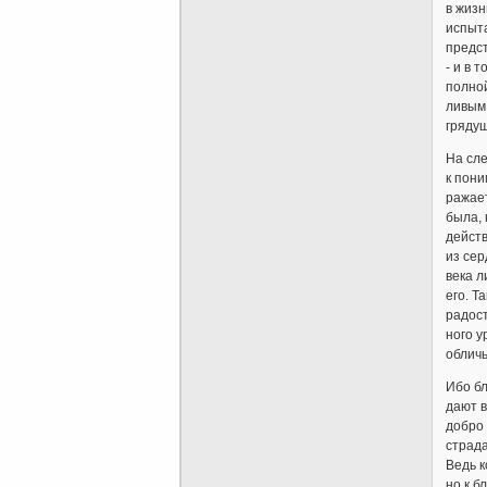
в жиз
испыта
предст
- и в 
полной
ливым 
грядущ
На сле
к пони
ражает
была, 
дейст
из сер
века л
его. Т
радост
ного у
обличь
Ибо бл
дают в
добро 
страда
Ведь к
но к б