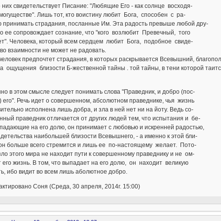
о них свидетельствует Писание: "Любящие Его - как солнце восходя-
могуществе". Лишь тот, кто воистину любит Бога, способен с ра-
ю принимать страдания, посланные Им. Эта радость превыше любой дру-
бо ее сопровождает сознание, что "кого возлюбит Превечный, того
т". Человека, который всем сердцем любит Бога, подобное свиде-
во взаимности не может не радовать.
человек предпочтет страдания, в которых раскрывается Всевышний, благоп
а ощущения близости Б-жественной тайны . той тайны, в тени которой таит
 в этом смысле следует понимать слова "Праведник, и добро (пос-
) его". Речь идет о совершенном, абсолютном праведнике, чья жизнь
ительно исполнена лишь добра, и зла в ней нет ни на йоту. Ведь со-
ный праведник отличается от других людей тем, что испытания и бе-
падающие на его долю, он принимает с любовью и искренней радостью,
идетельства наибольшей близости Всевышнего, - а именно к этой бли-
он больше всего стремится и лишь ее по-настоящему желает. Пото-
зло этого мира не находит пути к совершенному праведнику и не ом-
 его жизнь. В том, что выпадает на его долю, он находит великую
ь, ибо видит во всем лишь аболютное добро.
ктировано Соня (Среда, 30 апреля, 2014г. 15:00)