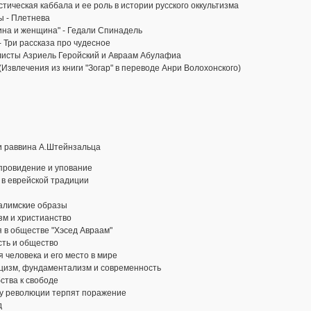
тическая каббала и ее роль в истории русского оккультизма
ы - Плетнева
ина и женщина" - Гедали Спинадель
- Три рассказа про чудесное
листы Азриель Геройский и Авраам Абулафиа
(Извлечения из книги "Зогар" в переводе Анри Волохонского)
и раввина А.Штейнзальца
провидение и упование
 в еврейской традиции
алимские образы
зм и христианство
 в обществе "Хэсед Авраам"
сть и общество
 человека и его место в мире
цизм, фундаментализм и современность
ства к свободе
у революции терпят поражение
д