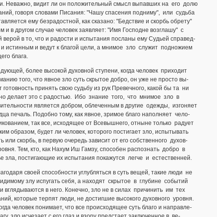
ни. Неважно, видит ли он положительный смысл выпавших на его долю
ний, говоря словами Писания: "Чашу спасения подниму", или судьба
авляется ему безрадостной, как сказано: "Бедствие и скорбь обрету"
том и в другом случае человек заявляет: "Имя Господне возглашу" с
 верой в то, что и радости и испытания посланы ему Судьей справед-
и истинным и ведут к благой цели, а мнимое зло служит подножием
его блага.
дующей, более высокой духовной ступени, когда человек приходит
манию того, что явное зло суть скрытое добро, он уже не просто вы-
 готовность принять свою судьбу из рук Превечного, какой бы та ни
но делает это с радостью. Ибо знание того, что мнимое зло в
вительности является добром, облеченным в другие одежды, изгоняет
дца печаль. Подобно тому, как явное, зримое благо наполняет чело-
икованием, так все, исходящее от Всевышнего, отныне только радует
аким образом, будет ли человек, которого постигает зло, испытывать
ь или скорбь, в первую очередь зависит от его собственного духов-
ровня. Тем, кто, как Нахум Иш Гамзу, способен распознать добро в
е зла, постигающие их испытания покажутся легче и естественней.
агодаря своей способности углубляться в суть вещей, такие люди не
идимому злу испугать себя, а находят скрытое в глубине событий
и вглядываются в него. Конечно, зло не в силах причинить им тех
ний, которые терпят люди, не достигшие высокого духовного уровня.
огда человек понимает, что все происходящее суть благо и направле-
лагу, зло исчезает с его глаз и взору предстает заключенное в ве-