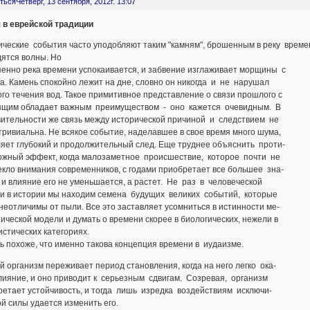
ться
Четверг, 13 сентября, 2012г. 13:07
 в еврейской традиции
ческие события часто уподобляют таким "камням", брошенным в реку времен
дятся волны. Но
пенно река времени успокаивается, и забвение изглаживает морщины с
а. Камень спокойно лежит на дне, словно он никогда и не нарушал
го течения вод. Такое примитивное представление о связи прошлого с
ящим обладает важным преимуществом - оно кажется очевидным. В
вительности же связь между исторической причиной и следствием не
тривиальна. Не всякое событие, наделавшее в свое время много шума,
ляет глубокий и продолжительный след. Еще труднее объяснить проти-
ожный эффект, когда малозаметное происшествие, которое почти не
кло внимания современников, с годами приобретает все большее зна-
 и влияние его не уменьшается, а растет. Не раз в человеческой
 и в истории мы находим семена будущих великих событий, которые
неотличимы от пыли. Все это заставляет усомниться в истинности ме-
ической модели и думать о времени скорее в биологических, нежели в
стических категориях.
 похоже, что именно такова концепция времени в иудаизме.
 организм переживает период становления, когда на него легко ока-
лияние, и оно приводит к серьезным сдвигам. Созревая, организм
ретает устойчивость, и тогда лишь изредка воздействиям исключи-
й силы удается изменить его.