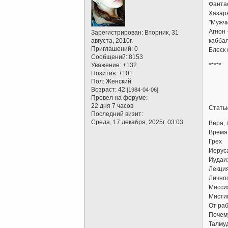
Фантас
Хазар
"Мужч
Агнон 
Зарегистрирован
: Вторник, 31
августа, 2010г.
кабба
Приглашений:
0
Блеск 
Сообщений:
8153
Уважение:
+132
*****
Позитив:
+101
Пол:
Женский
Возраст:
42
[1984-04-06]
Провел на форуме:
22 дня 7 часов
Стать
Последний визит:
Среда, 17 декабря, 2025г. 03:03
Вера, 
Время
Грех
Иерус
Иудаи
Лекция
Лично
Миссия
Мисти
От раб
Почем
Талму