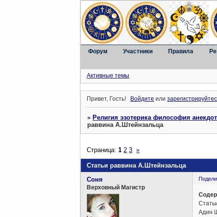
Форум
Участники
Правила
Ре
Активные темы
Привет, Гость!
Войдите
или
зарегистрируйтес
»
Религия эзотерика философия анекдо
раввина А.Штейнзальца
Страница:
1
2
3
»
Статьи раввина А.Штейнзальца
Соня
Подели
Верховный Магистр
Содер
Стать
Адин 