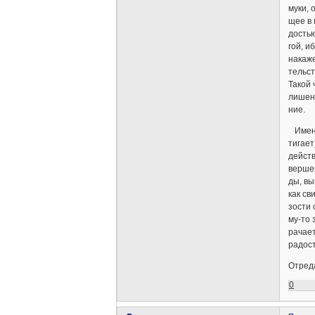
муки, 
щее в 
дость
гой, и
накаже
тельст
Такой 
лишен
ние.
Именно
тигает
действ
вершен
ды, вы
как св
зости 
му-то 
рачает
радост
Отреда
0