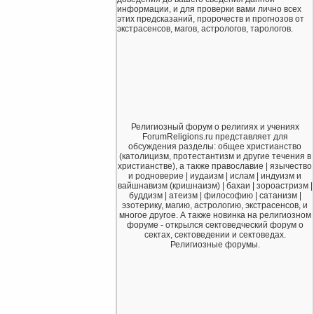
информации, и для проверки вами лично всех
этих предсказаний, пророчеств и прогнозов от
экстрасенсов, магов, астрологов, тарологов.
Религиозный форум о религиях и учениях
ForumReligions.ru представляет для
обсуждения разделы: общее христианство
(католицизм, протестантизм и другие течения в
христианстве), а также православие | язычество
и родноверие | иудаизм | ислам | индуизм и
вайшнавизм (кришнаизм) | бахаи | зороастризм |
буддизм | атеизм | философию | сатанизм |
эзотерику, магию, астрологию, экстрасенсов, и
многое другое. А также новинка на религиозном
форуме - открылся сектоведческий форум о
сектах, сектоведении и сектоведах.
Религиозные форумы.