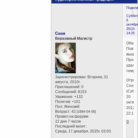
Подели
1
Суббот
6
октября
2012г.
Соня
14:25
Верховный Магистр
Обшиб
Повто
вышел
Прось
удали
тему.
Зарегистрирован
: Вторник, 31
Отред
августа, 2010г.
Соня
Приглашений:
0
(Суббо
Сообщений:
8153
Уважение:
+132
20
Позитив:
+101
октябр
Пол:
Женский
2012г.
Возраст:
42
[1984-04-06]
22:12)
Провел на форуме:
22 дня 7 часов
0
Последний визит:
Среда, 17 декабря, 2025г. 03:03