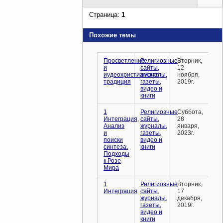
Страница:
1
Похожие темы
Просветление
Религиозные
Вторник,
и
сайты,
12
иудеохристианская
журналы,
ноября,
традиция
газеты,
2019г.
видео и
книги
1
Религиозные
Суббота,
Интеграция,
сайты,
28
Анализ
журналы,
января,
и
газеты,
2023г.
поиски
видео и
синтеза.
книги
Подходы
к Розе
Мира
1
Религиозные
Вторник,
Интеграция
сайты,
17
журналы,
декабря,
газеты,
2019г.
видео и
книги