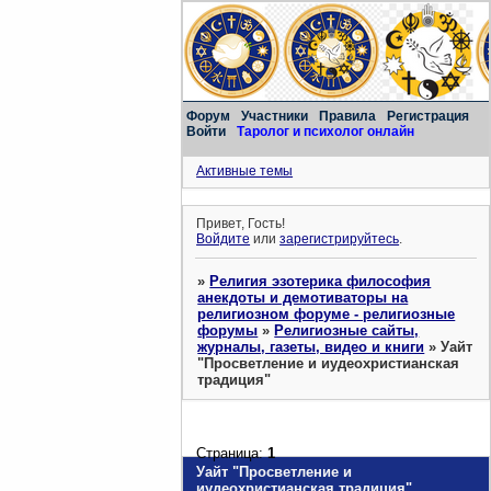
Форум
Участники
Правила
Регистрация
Войти
Таролог и психолог онлайн
Активные темы
Привет, Гость!
Войдите
или
зарегистрируйтесь
.
»
Религия эзотерика философия
анекдоты и демотиваторы на
религиозном форуме - религиозные
форумы
»
Религиозные сайты,
журналы, газеты, видео и книги
»
Уайт
"Просветление и иудеохристианская
традиция"
Страница:
1
Уайт "Просветление и
иудеохристианская традиция"