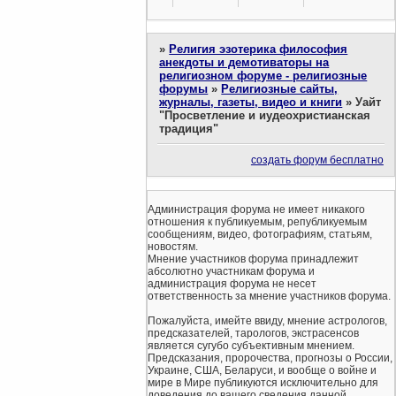
»
Религия эзотерика философия
анекдоты и демотиваторы на
религиозном форуме - религиозные
форумы
»
Религиозные сайты,
журналы, газеты, видео и книги
»
Уайт
"Просветление и иудеохристианская
традиция"
создать форум бесплатно
Администрация форума не имеет никакого
отношения к публикуемым, републикуемым
сообщениям, видео, фотографиям, статьям,
новостям.
Мнение участников форума принадлежит
абсолютно участникам форума и
администрация форума не несет
ответственность за мнение участников форума.
Пожалуйста, имейте ввиду, мнение астрологов,
предсказателей, тарологов, экстрасенсов
является сугубо субъективным мнением.
Предсказания, пророчества, прогнозы о России,
Украине, США, Беларуси, и вообще о войне и
мире в Мире публикуются исключительно для
доведения до вашего сведения данной