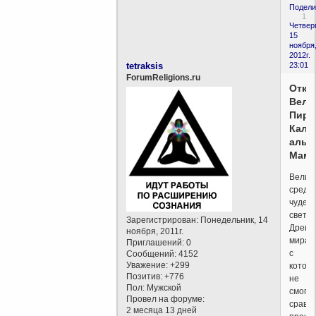
Подели
1
Четверг
15
ноября
2012г.
tetraksis
23:01
ForumReligions.ru
Откр
Вели
Пира
Кали
аль
Маму
Велич
среди
чудес
света
Зарегистрирован
: Понедельник, 14
Древн
ноября, 2011г.
мира,
Приглашений:
0
с
Сообщений:
4152
Уважение:
+299
котор
Позитив:
+776
не
Пол:
Мужской
смогл
Провел на форуме:
сравн
2 месяца 13 дней