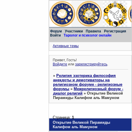
Форум
Участники
Правила
Регистрация
Войти
Таролог и психолог онлайн
Активные темы
Привет, Гость!
Войдите
или
зарегистрируйтесь
.
»
Религия эзотерика философия
анекдоты и демотиваторы на
религиозном форуме - религиозные
форумы
»
Межрелигиозный форум -
диалог религий
»
Открытие Великой
Пирамиды Калифом аль Мамуном
Страница:
1
Открытие Великой Пирамиды
Калифом аль Мамуном