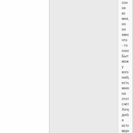
сон
не
ко
мне,
но
он
явно,
что
- то
означа
Быть,
может
у
кого
нибуд
есть
мнени
на
этот
счёт?
Хочу
добави
я
истин
верю