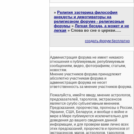
»
Религия эзотерика философия
анекдоты и демотиваторы на
религиозном форуме - религиозные
форумы
»
Легкая беседа, а может и не
легкая
»
Слова во сне о церкви.....
создать форум бесплатно
Администрация форума не имеет никакого
отношения к публикуемым, републикуемым
сообщениям, видео, фотографиям, статьям,
новостям.
Мнение участников форума принадлежит
абсолютно участникам форума и
администрация форума не несет
ответственность за мнение участников форума.
Пожалуйста, имейте ввиду, мнение астрологов,
предсказателей, тарологов, экстрасенсов
является сугубо субъективным мнением.
Предсказания, пророчества, прогнозы о России,
Украине, США, Беларуси, и вообще о войне и
мире в Мире публикуются исключительно для
доведения до вашего сведения данной
информации, и для проверки вами лично всех
этих предсказаний, пророчеств и прогнозов от
экстрасенсов, магов, астрологов, тарологов.