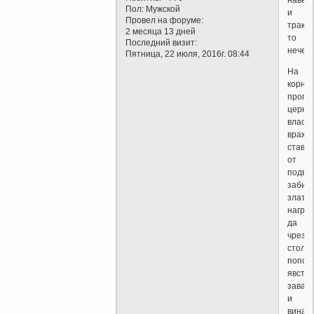
навер
Пол:
Мужской
и
Провел на форуме:
тракто
2 месяца 13 дней
то
Последний визит:
нечего
Пятница, 22 июля, 2016г. 08:44
На
корню
прогн
церкви
власт
враже
ставл
от
подвал
забит
злато
награ
да
чрез
столы
поповс
явств
завал
и
винам