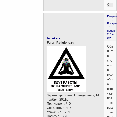
0
Подели
2
Воскре
18
ноября
2012г.
tetraksis
07:16
ForumReligions.ru
Обычн
инфор
во
сне
прихо
в
виде
образо
а
ежели
уже
Зарегистрирован
: Понедельник, 14
прям
ноября, 2011г.
текст
Приглашений:
0
вещае
Сообщений:
4152
Уважение:
+299
здесь
Позитив:
+776