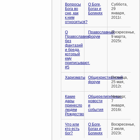
Вопросы
О Боге,
Суббота,
Бога во
Богах и
29
сне, как
Богинях
января,
к ним
2011г.
относиться?
О
Православный
Воскресенье,
Православии
форум
9 марта,
без
2025г.
фантазий
и бреда,
который
ему
приписывают.
#5
Харизматы
Общехристианский
Пятница,
форум
25 мая,
2012г.
Какие
Общерелигиозные
Четверг,
дары
новости
7
принесло
и
января,
людям
события
2016г.
Рождество
Что или
О Боге,
Воскресенье,
кто есть
Богах и
2 июля,
бог?
Богинях
2023г.