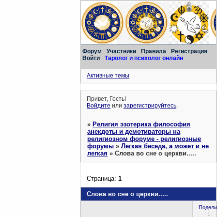
Форум
Участники
Правила
Регистрация
Войти
Таролог и психолог онлайн
Активные темы
Привет, Гость!
Войдите
или
зарегистрируйтесь
.
»
Религия эзотерика философия
анекдоты и демотиваторы на
религиозном форуме - религиозные
форумы
»
Легкая беседа, а может и не
легкая
»
Слова во сне о церкви.....
Страница:
1
Слова во сне о церкви.....
Подели
1