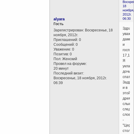
Воскре
18
ноября
2012г.
alyara
06:30
Гость
Здравс
Зарегистрирован
: Воскресенье, 18
уважа
ноября, 2012г.
дамы
Приглашений:
0
Сообщений:
0
и
Уважение:
0
господ
Позитив:
0
17,11,
Пол:
Женский
Я
Провел на форуме:
уклад
20 минут
дочь
Последний визит:
спать.
Воскресенье, 18 ноября, 2012г.
Задре
06:39
и в
этой
дремо
слыша
следу
слова:
-
"Церк
столы