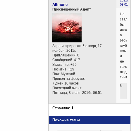
2012г.
Allinone
09:01
Просвещенный Адепт
Не
стал
бы
искать
в
этом
глубок
Зарегистрирован
: Четверг, 17
ноября, 2011г.
смысл
Приглашений:
0
и
Сообщений:
417
не
Уважение:
+29
такое
Позитив:
+29
людям
Пол:
Мужской
снитс
Провел на форуме:
7 дней 10 часов
0
Последний визит:
Пятница, 8 июля, 2016г. 06:51
Страница:
1
Похожие темы