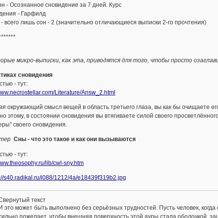
н - Осознанное сновидение за 7 дней. Курс
дения - Гарфилд
- всего лишь сон - 2 (значительно отличающиеся выписки 2-го прочтения)
*******
орые микро-выписки, как эта, приводятся для того, чтобы просто озагла
ктиках сновидения
тью - тут:
/www.necrostellar.com/Literature/Answ_2.html
ая окружающий смысл вещей в область третьего глаза, вы как бы очищаете ег
о этому, в состоянии сновидения вы втягиваете силой своего просветлённого
еры" своего сновидения.
тер
Сны - что это такое и как они вызываются
тью - тут:
www.theosophy.ru/lib/cwl-sny.htm
Свернутый текст
И это может быть выполнено без серьёзных трудностей. Пусть человек, когда о
сильно пожелает, чтобы внешняя поверхность этой ауры стала оболочкой, з