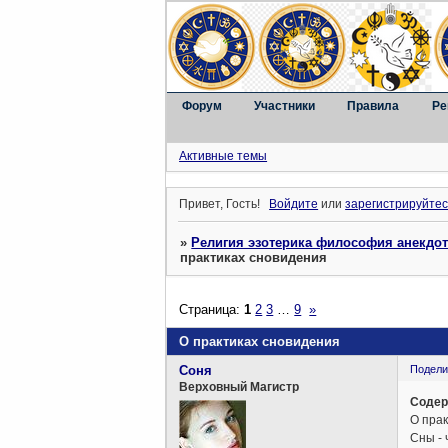
Форум
Участники
Правила
Ре
Активные темы
Привет, Гость!
Войдите
или
зарегистрируйтес
»
Религия эзотерика философия анекдо
практиках сновидения
Страница:
1
2
3
…
9
»
О практиках сновидения
Соня
Подели
Верховный Магистр
Содер
О пра
Сны - 