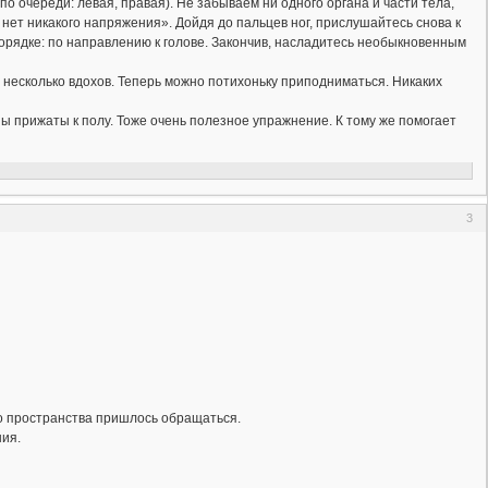
по очереди: левая, правая). Не забываем ни одного органа и части тела,
нет никакого напряжения». Дойдя до пальцев ног, прислушайтесь снова к
 порядке: по направлению к голове. Закончив, насладитесь необыкновенным
 несколько вдохов. Теперь можно потихоньку приподниматься. Никаких
опы прижаты к полу. Тоже очень полезное упражнение. К тому же помогает
3
го пространства пришлось обращаться.
ия.