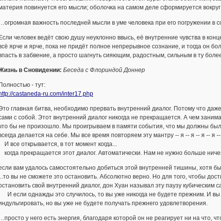
материя повинуется его мысли; оболочка на самом деле сформируется вокруг 
…огромная важность последней мысли в уме человека при его погружении в с
Если человек ведёт свою душу неуклонно ввысь, её внутренние чувства в конц
всё ярче и ярче, пока не придёт полное непрерывное сознание, и тогда он бо
впасть в забвение, а просто шагнуть сияющим, радостным, сильным в ту боле
Жизнь в Сновидении:
Беседа с Флориндой Доннер
Полностью - тут:
http://castaneda-ru.com/inter17.php
Это главная битва, необходимо прервать внутренний диалог. Потому что даже
сами с собой. Этот внутренний диалог никогда не прекращается. А чем зани
что бы не произошло. Мы проигрываем в памяти события, что мы должны были с
всегда делается на себе. Мы все время повторяем эту мантру -- я -- я -- я -- я -- 
И все открывается, в тот момент когда...
когда прекращается этот диалог. Автоматически. Нам не нужно больше ничег
если вам удалось самостоятельно добиться этой внутренней тишины, хотя бы 
...то вы не сможете это остановить. Абсолютно верно. Но для того, чтобы до
остановить свой внутренний диалог, дон Хуан называл эту паузу кубическим 
И если однажды это случилось, то вы уже никогда не будете прежним. И вы
индульгировать, но вы уже не будете получать прежнего удовлетворения.
…просто у него есть энергия, благодаря которой он не реагирует ни на что, ч