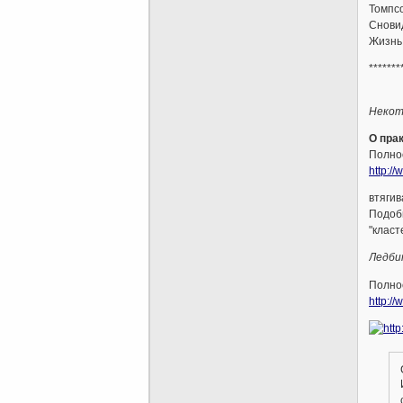
Томпсо
Снови
Жизнь 
*******
Некот
О пра
Полнос
http:/
втягив
Подобн
"класт
Ледби
Полнос
http://