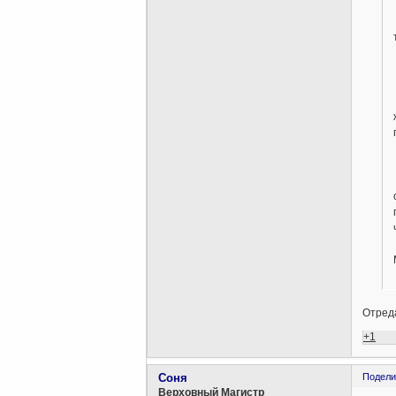
Отреда
+1
Соня
Подели
Верховный Магистр