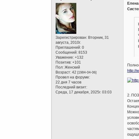
Елена
Cисте
Зарегистрирован
: Вторник, 31
августа, 2010г.
Приглашений:
0
Сообщений:
8153
Уважение:
+132
Позитив:
+101
Полнос
Пол:
Женский
http://
Возраст:
42
[1984-04-06]
Провел на форуме:
22 дня 7 часов
Последний визит:
Среда, 17 декабря, 2025г. 03:03
2. ПО
Остаем
Концен
Можно 
условн
освобо
частя
ощущае