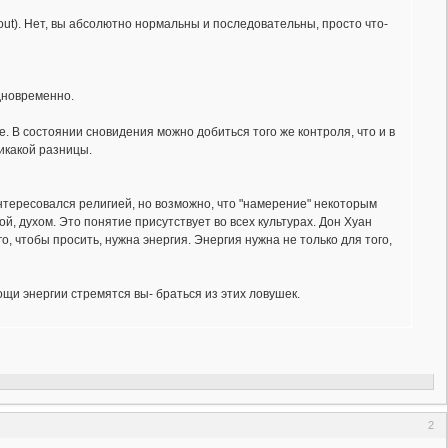
ut). Нет, вы абсолютно нормальны и последовательны, просто что-
дновременно.
 В состоянии сновидения можно добиться того же контроля, что и в
никакой разницы.
интересовался религией, но возможно, что "намерение" некоторым
й, духом. Это понятие присутствует во всех культурах. Дон Хуан
го, чтобы просить, нужна энергия. Энергия нужна не только для того,
щи энергии стремятся вы- браться из этих ловушек.
2