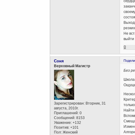
сердце
заканч
своему
состоя
Выходи
резких
Не вст
выйти
0
Соня
Подели
Верховный Магистр
Без р
Школа
Ощуще
Нескол
Критер
Зарегистрирован
: Вторник, 31
тольк
августа, 2010г.
Найти 
Приглашений:
0
Вспоми
Сообщений:
8153
Смеща
Уважение:
+132
Измен
Позитив:
+101
Алгори
Пол:
Женский