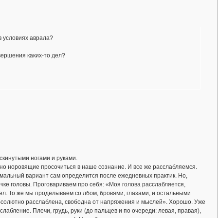
в условиях аврала?
вершения каких-то дел?
аскинутыми ногами и руками.
но норовящие просочиться в наше сознание. И все же расслабляемся.
имальный вариант сам определится после ежедневных практик. Но,
чке головы. Проговариваем про себя: «Моя голова расслабляется,
л. То же мы проделываем со лбом, бровями, глазами, и остальными
солютно расслаблена, свободна от напряжения и мыслей». Хорошо. Уже
абление. Плечи, грудь, руки (до пальцев и по очереди: левая, правая),