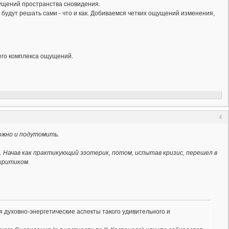
щущений пространства сновидения.
 будут решать сами - что и как. Добиваемся четких ощущений изменения,
его комплекса ощущений.
4
ожно и подутомить.
 Начав как практикующий эзотерик, потом, испытав кризис, перешел в
 критиком.
 духовно-энергетические аспекты такого удивительного и