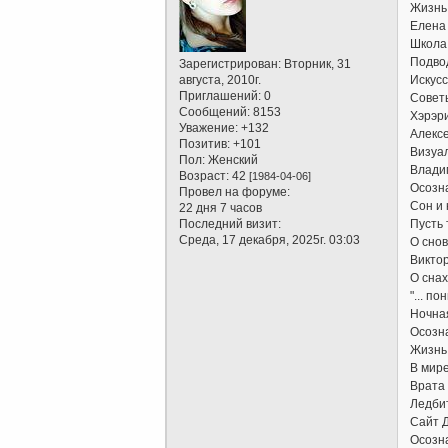
Жизнь
Елена
Школа
Подво
Зарегистрирован
: Вторник, 31
августа, 2010г.
Искус
Приглашений:
0
Совет
Сообщений:
8153
Хэрэри
Уважение:
+132
Алекс
Позитив:
+101
Визуа
Пол:
Женский
Влади
Возраст:
42
[1984-04-06]
Осозн
Провел на форуме:
Сон и
22 дня 7 часов
Последний визит:
Пусть 
Среда, 17 декабря, 2025г. 03:03
О снов
Виктор
О снах
"... п
Ночна
Осозн
Жизнь 
В миpе
Врата 
Ледби
Сайт 
Осозна