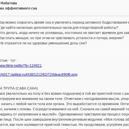
 Набатова
ма эффективного сна
Как можно сократить время сна и увеличить период активного бодрствования 
Где найти несколько дополнительных часов для плодотворной работы?
Что делать, когда ничего не успеваешь, постоянно не хватает времени для за
Как спать меньше, но при этом не чувствовать усталости и потерь энергии?
Не отразится ли на здоровье уменьшение дозы сна?
тью - тут:
www.litmir.net/br/?b=124921
ЗА ТРУПА (САВА САНА)
ся (желательно на полу и без всяких подушечек) в той же приятной позе с р
трируем все внимание на своем теле. Отметаем с негодованием мысли, упор
начать с любой части тела или органа. Это выработается со временем. Опт
о, начнем с головы. Сосредотачиваемся на ней. Сначала на самой верхней то
ждаясь от напряжения и мыслей». Одновременно чувствуем как процесс поше
ми лица. После шеи завершаем внутренним речевым модулем: «Моя голова аб
тся, как тело наливается приятной тяжестью. Но продолжаем, усугубляя рассл