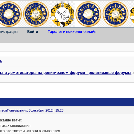
гистрация
Войти
Таролог и психолог онлайн
ь
.
ты и демотиваторы на религиозном форуме - религиозные форумы
ться
Понедельник, 3 декабря, 2012г. 15:23
жание
ветки:
ктиках сновидения
что это такое и как они вызываются