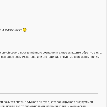
вить макро-тему
о силой своего просветлённого сознания и далее выводите обратно в мир.
 сознания весь смысл сна, или его наиболее крупные фрагменты, как бы
н ложится спать, подумает об ауре, которая окружает его; пусть он
ащищающей его от проникновения влияний извне, и аурическая