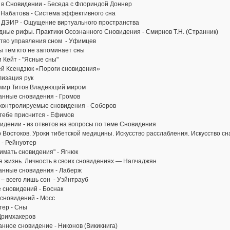
 в Сновидении - Беседа с Флориндой Доннер
 Набатова - Cистема эффективного сна
 ДЭИР - Ощущение виртуального пространства
дные рифы. Практики Осознанного Сновидения - Смирнов Т.Н. (Странник)
ство управления сном - Уфимцев
ы тем кто не запоминает сны
 Кейт - "Ясные сны"
ей Ксендзюк «Пороги сновидения»
лизация рук
мир Титов Владеющий миром
анные сновидения - Громов
 контролируемые сновидения - Соборов
тебе приснится - Ефимов
идении - из ответов на вопросы по теме Сновидения
 Востоков. Уроки тибетской медицины. Искусство расслабления. Искусство сн
 - Рейнуотер
онимать сновидения" - Ягнюк
я жизнь. Личность в своих сновидениях — Налчаджян
анные сновидения - Лаберж
– всего лишь сон - Уэйнтрауб
 сновидений - Боснак
сновидений - Мосс
тер - Сны
Дримхакеров
нное сновидение - Никонов (Викикнига)