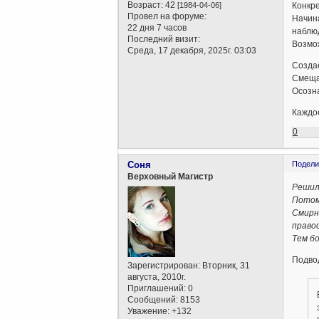
Возраст:
42
Конкре
[1984-04-06]
Провел на форуме:
Начина
22 дня 7 часов
наблюд
Последний визит:
Возмо
Среда, 17 декабря, 2025г. 03:03
Создае
Смеща
Осозна
Каждо
0
Соня
Подели
Верховный Магистр
Решил
Потом
Смирн
правос
Тем б
Подво
Зарегистрирован
: Вторник, 31
августа, 2010г.
Приглашений:
0
Сообщений:
8153
Уважение:
+132