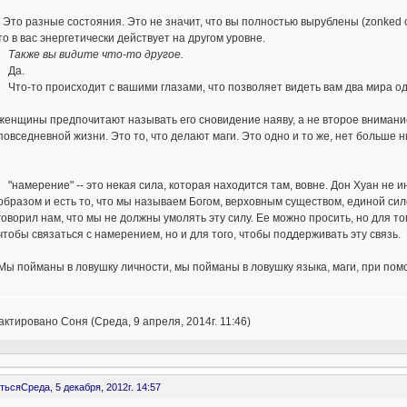
Это разные состояния. Это не значит, что вы полностью вырублены (zonked o
то в вас энергетически действует на другом уровне.
Также вы видите что-то другое.
Да.
Что-то происходит с вашими глазами, что позволяет видеть вам два мира о
женщины предпочитают называть его сновидение наяву, а не второе внимание.
повседневной жизни. Это то, что делают маги. Это одно и то же, нет больше 
"намерение" -- это некая сила, которая находится там, вовне. Дон Хуан не 
образом и есть то, что мы называем Богом, верховным существом, единой сило
говорил нам, что мы не должны умолять эту силу. Ее можно просить, но для то
чтобы связаться с намерением, но и для того, чтобы поддерживать эту связь.
Мы пойманы в ловушку личности, мы пойманы в ловушку языка, маги, при помо
ктировано Соня (Среда, 9 апреля, 2014г. 11:46)
ться
Среда, 5 декабря, 2012г. 14:57