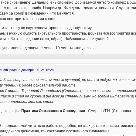
тное сновидение. Делаем очень спокойно, добиваемся четкого комплекса о
ем менять «сценарий». Например : был день – делаем ночь и т.д. Слушатели
аем за собой в сновидении, что меняется.
жно повторить с разными снами.
м картинку на внутреннем экране на заданную тему.
ем в нужную область виртуального пространства. Добиваемся восприятия вс
ем себя в сновидении (жест, образ). Наблюдаем за ситуацией.
е упражнение делаем не менее 10 мин., можно дольше.
ться
Среда, 5 декабря, 2012г. 15:24
а было сперва покончить с мелочью пузатой, но потом подумала, что ею м
у перейду к более основательной работе.
ов Смирнов Терентий Леонидович (Странник) - человек весьма интересный.
лавие и стал ее суровым (не всегда справедливым, но всегда интересным)
олее интересна эта его книга.
дные рифы.
Практики Осознанного Сновидения
- Смирнов Т.Н. (Странник)
В предлагаемой читателю работе подробно, во всех деталях рассматриваются
загадочного феномена, как состояние осознанного сновидения.