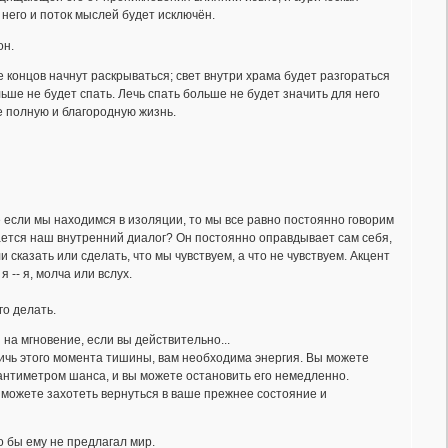
него и поток мыслей будет исключён.
он.
е концов начнут раскрываться; свет внутри храма будет разгораться
льше не будет спать. Лечь спать больше не будет значить для него
е полную и благородную жизнь.
 если мы находимся в изоляции, то мы все равно постоянно говорим
мается наш внутренний диалог? Он постоянно оправдывает сам себя,
казать или сделать, что мы чувствуем, а что не чувствуем. Акцент
я -- я, молча или вслух.
о делать.
на мгновение, если вы действительно...
стичь этого момента тишины, вам необходима энергия. Вы можете
сантиметром шанса, и вы можете остановить его немедленно.
 можете захотеть вернуться в ваше прежнее состояние и
то бы ему не предлагал мир.