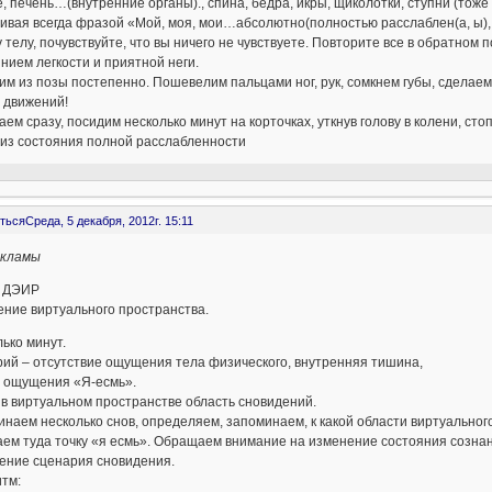
, печень…(внутренние органы)., спина, бедра, икры, щиколотки, ступни (тоже 
ивая всегда фразой «Мой, моя, мои…абсолютно(полностью расслаблен(а, ы), 
 телу, почувствуйте, что вы ничего не чувствуете. Повторите все в обратном
нием легкости и приятной неги.
м из позы постепенно. Пошевелим пальцами ног, рук, сомкнем губы, сделаем
 движений!
аем сразу, посидим несколько минут на корточках, уткнув голову в колени, ст
 из состояния полной расслабленности
ться
Среда, 5 декабря, 2012г. 15:11
екламы
 ДЭИР
ние виртуального пространства.
ько минут.
ий – отсутствие ощущения тела физического, внутренняя тишина,
о ощущения «Я-есмь».
в виртуальном пространстве область сновидений.
наем несколько снов, определяем, запоминаем, к какой области виртуально
ем туда точку «я есмь». Обращаем внимание на изменение состояния сознан
ение сценария сновидения.
тм: