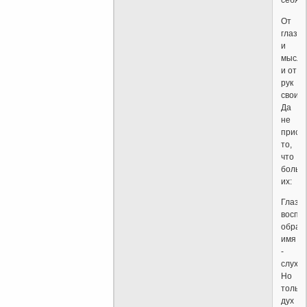
себя,
От
глаз
и
мысле
и от
рук
своих,
Да
не
присв
то,
что
больш
их:
Глаза
воспр
образ,
имя
-
слух,
Но
только
дух