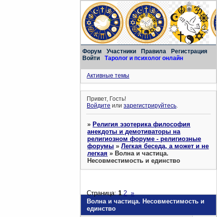
Форум
Участники
Правила
Регистрация
Войти
Таролог и психолог онлайн
Активные темы
Привет, Гость!
Войдите
или
зарегистрируйтесь
.
»
Религия эзотерика философия
анекдоты и демотиваторы на
религиозном форуме - религиозные
форумы
»
Легкая беседа, а может и не
легкая
»
Волна и частица.
Несовместимость и единство
Страница:
1
2
»
Волна и частица. Несовместимость и
единство