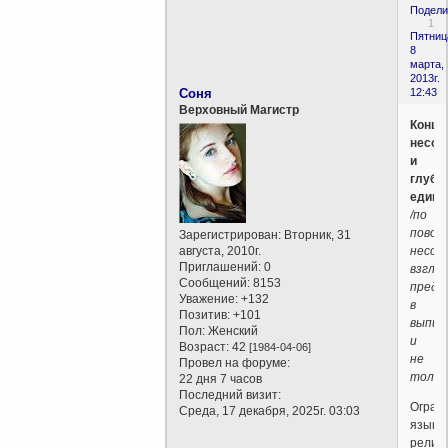
Подели
1
Пятниц
8
марта,
2013г.
Соня
12:43
Верховный Магистр
Конце
несов
и
глуби
единс
/по
повод
Зарегистрирован
: Вторник, 31
августа, 2010г.
несов
Приглашений:
0
взгляд
Сообщений:
8153
предс
Уважение:
+132
в
Позитив:
+101
выписк
Пол:
Женский
и
Возраст:
42
[1984-04-06]
не
Провел на форуме:
тольк
22 дня 7 часов
Последний визит:
Огран
Среда, 17 декабря, 2025г. 03:03
языка
религ