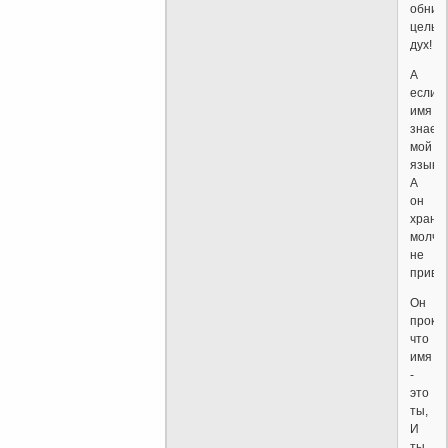
обним
цельн
дух!
А
если
имя
знает
мой
язык,-
А
он
храни
молча
не
привык
Он
прокри
что
имя
-
это
ты,
И
ты