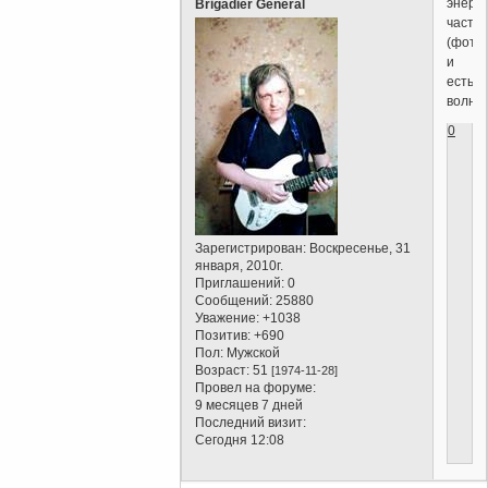
энерг
Brigadier General
части
(фото
и
есть
волна.
0
Зарегистрирован
: Воскресенье, 31
января, 2010г.
Приглашений:
0
Сообщений:
25880
Уважение:
+1038
Позитив:
+690
Пол:
Мужской
Возраст:
51
[1974-11-28]
Провел на форуме:
9 месяцев 7 дней
Последний визит:
Сегодня 12:08