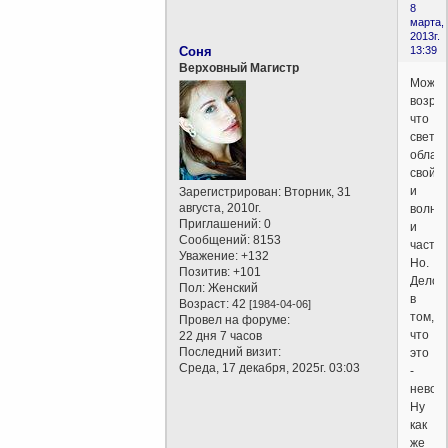
8
марта,
2013г.
Соня
13:39
Верховный Магистр
Можн
возраз
что
свет
облад
свойс
и
Зарегистрирован
: Вторник, 31
августа, 2010г.
волны
Приглашений:
0
и
Сообщений:
8153
части
Уважение:
+132
Но.
Позитив:
+101
Дело
Пол:
Женский
в
Возраст:
42
[1984-04-06]
том,
Провел на форуме:
что
22 дня 7 часов
Последний визит:
это
Среда, 17 декабря, 2025г. 03:03
-
невоз
Ну
как
же