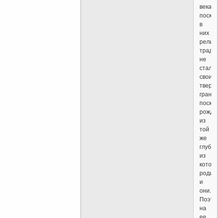
века,
поскол
в
них
религ
тради
не
сталк
своим
тверд
граням
поскол
рожда
из
той
же
глубин
из
котор
родил
и
они.
Поэто
на
ее,