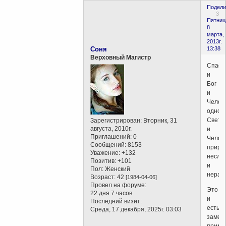
Подели
3
Пятниц
8
марта,
2013г.
Соня
13:38
Верховный Магистр
Спаси
и
Бог
и
Челов
однов
Свет
Зарегистрирован
: Вторник, 31
августа, 2010г.
и
Приглашений:
0
Челов
Сообщений:
8153
приро
Уважение:
+132
несли
Позитив:
+101
и
Пол:
Женский
нераз
Возраст:
42
[1984-04-06]
Провел на форуме:
Это
22 дня 7 часов
и
Последний визит:
есть
Среда, 17 декабря, 2025г. 03:03
замеч
приме