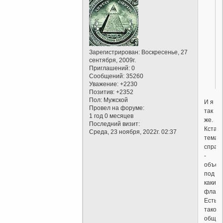
Зарегистрирован
: Воскресенье, 27
сентября, 2009г.
Приглашений:
0
Сообщений:
35260
Уважение:
+2230
Позитив:
+2352
Пол:
Мужской
И я
Провел на форуме:
так
1 год 0 месяцев
же.
Последний визит:
Кстати
Среда, 23 ноября, 2022г. 02:37
тема
спраш
-
объед
под
каким
флаго
Есть
такое
общем