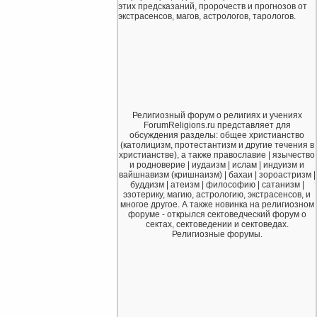
этих предсказаний, пророчеств и прогнозов от
экстрасенсов, магов, астрологов, тарологов.
Религиозный форум о религиях и учениях
ForumReligions.ru представляет для
обсуждения разделы: общее христианство
(католицизм, протестантизм и другие течения в
христианстве), а также православие | язычество
и родноверие | иудаизм | ислам | индуизм и
вайшнавизм (кришнаизм) | бахаи | зороастризм |
буддизм | атеизм | философию | сатанизм |
эзотерику, магию, астрологию, экстрасенсов, и
многое другое. А также новинка на религиозном
форуме - открылся сектоведческий форум о
сектах, сектоведении и сектоведах.
Религиозные форумы.