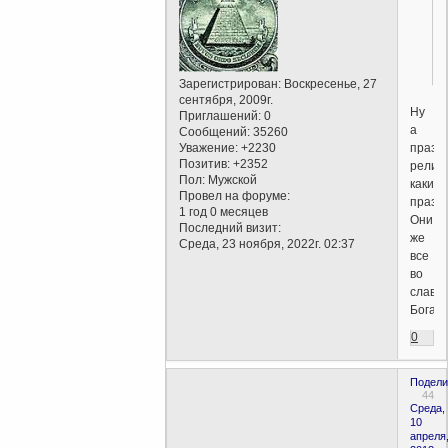
Зарегистрирован
: Воскресенье, 27
сентября, 2009г.
Ну
Приглашений:
0
а
Сообщений:
35260
празд
Уважение:
+2230
Позитив:
+2352
религ
Пол:
Мужской
какие
Провел на форуме:
празд
1 год 0 месяцев
Они
Последний визит:
же
Среда, 23 ноября, 2022г. 02:37
все
во
славу
Бога.
0
Подели
44
Среда,
10
апреля