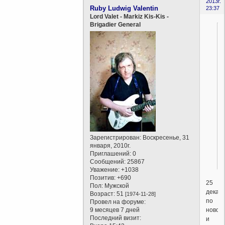
2013г.
Ruby Ludwig Valentin
23:37
Lord Valet - Markiz Kis-Kis -
Brigadier General
Зарегистрирован
: Воскресенье, 31
января, 2010г.
Приглашений:
0
Сообщений:
25867
Уважение:
+1038
Позитив:
+690
25
Пол:
Мужской
декабр
Возраст:
51
[1974-11-28]
по
Провел на форуме:
новом
9 месяцев 7 дней
Последний визит:
и