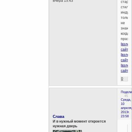
Вчера 15:43
старо
стилю.
индус
только
не
знаю
когда
праздн
[взло
сайт]
[взло
сайт]
[взло
сайт]
0
Подели
45
Среда,
10
апреля
2013г.
Слава
23:58
И в нужный момент откроется
нужная дверь