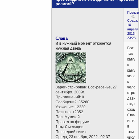
религий?
Подели
41
Среда,
10
апреля
2013г.
Слава
23:23
И в нужный момент откроется
Вот
нужная дверь
так
камуш
к
камушк
челов
к
Зарегистрирован
: Воскресенье, 27
челове
сентября, 2009г.
строи
Приглашений:
0
давно
Сообщений:
35260
людьм
Уважение:
+2230
ожида
Позитив:
+2352
Спаси
Пол:
Мужской
интерн
Провел на форуме:
в
1 год 0 месяцев
Последний визит:
том
Среда, 23 ноября, 2022г. 02:37
числе,