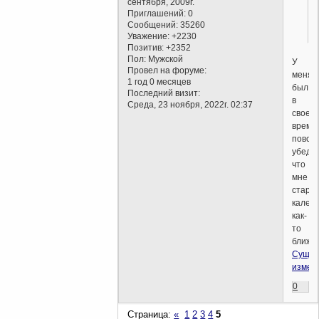
сентября, 2009г.
Приглашений:
0
Сообщений:
35260
Уважение:
+2230
Позитив:
+2352
Пол:
Мужской
У
Провел на форуме:
меня
1 год 0 месяцев
был
Последний визит:
в
Среда, 23 ноября, 2022г. 02:37
свое
время
повод
убедит
что
мне
стары
кален
как-
то
ближе:
Сущес
измен
0
Страница:
«
1
2
3
4
5