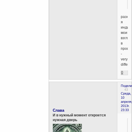
разны
я
индив
мои
взгля
в
профи
-
very
differen
0
Подели
43
Среда,
10
апреля
2013г.
Слава
23:33
И в нужный момент откроется
нужная дверь