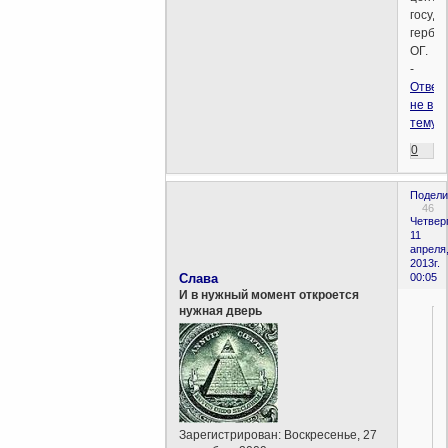
госуда
герба
ОГ.
-
Ответ
не в
тему!!!
0
Подели
46
Четверг
11
апреля
2013г.
Слава
00:05
И в нужный момент откроется
нужная дверь
Зарегистрирован
: Воскресенье, 27