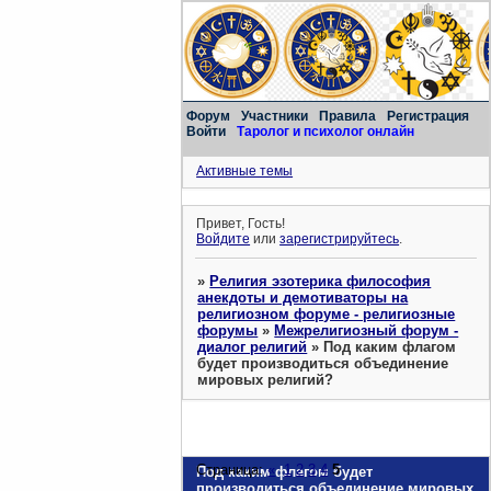
Форум
Участники
Правила
Регистрация
Войти
Таролог и психолог онлайн
Активные темы
Привет, Гость!
Войдите
или
зарегистрируйтесь
.
»
Религия эзотерика философия
анекдоты и демотиваторы на
религиозном форуме - религиозные
форумы
»
Межрелигиозный форум -
диалог религий
»
Под каким флагом
будет производиться объединение
мировых религий?
Страница:
«
1
2
3
4
5
Под каким флагом будет
производиться объединение мировых