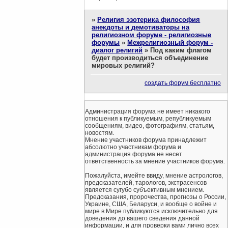
»
Религия эзотерика философия
анекдоты и демотиваторы на
религиозном форуме - религиозные
форумы
»
Межрелигиозный форум -
диалог религий
»
Под каким флагом
будет производиться объединение
мировых религий?
создать форум бесплатно
Администрация форума не имеет никакого
отношения к публикуемым, републикуемым
сообщениям, видео, фотографиям, статьям,
новостям.
Мнение участников форума принадлежит
абсолютно участникам форума и
администрация форума не несет
ответственность за мнение участников форума.
Пожалуйста, имейте ввиду, мнение астрологов,
предсказателей, тарологов, экстрасенсов
является сугубо субъективным мнением.
Предсказания, пророчества, прогнозы о России,
Украине, США, Беларуси, и вообще о войне и
мире в Мире публикуются исключительно для
доведения до вашего сведения данной
информации, и для проверки вами лично всех