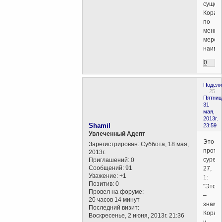
сущес
Коран
по
меньш
мере
наивно
0
Подели
25
Пятниц
31
мая,
2013г.
Shamil
23:59
Увлеченный Адепт
Это
Зарегистрирован
: Суббота, 18 мая,
проти
2013г.
суре
Приглашений:
0
Сообщений:
91
27,
Уважение:
+1
1:
Позитив:
0
"Это
Провел на форуме:
–
20 часов 14 минут
знаме
Последний визит:
Коран
Воскресенье, 2 июня, 2013г. 21:36
и