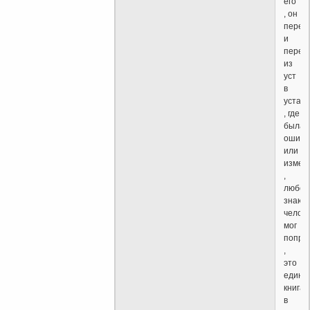
его
, он
переп
и
перед
из
уст
в
уста
, где
была
ошибк
или
измен
,
любой
знающ
челов
мог
попра
,
это
единс
книга
в