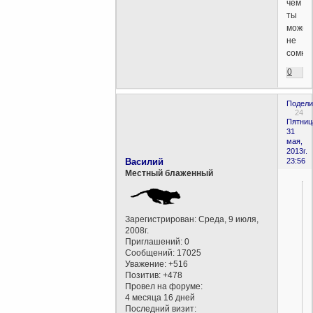
чем
ты
може
не
сомнев
0
Подели
24
Пятниц
31
мая,
2013г.
Василий
23:56
Местный блаженный
Зарегистрирован
: Среда, 9 июля,
2008г.
Приглашений:
0
Сообщений:
17025
Уважение:
+516
Позитив:
+478
Провел на форуме:
4 месяца 16 дней
Последний визит: