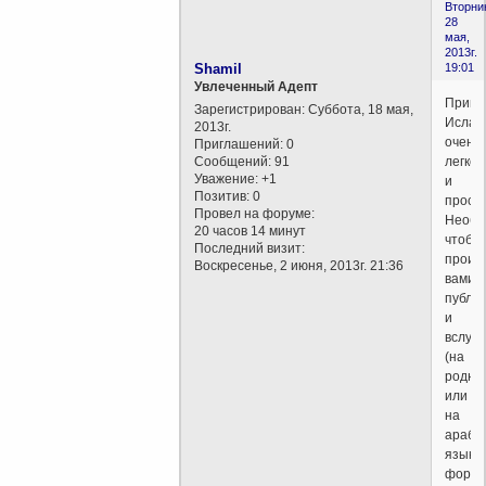
Вторни
28
мая,
2013г.
Shamil
19:01
Увлеченный Адепт
Приня
Зарегистрирован
: Суббота, 18 мая,
Ислам
2013г.
очень
Приглашений:
0
Сообщений:
91
легко
Уважение:
+1
и
Позитив:
0
просто
Провел на форуме:
Необх
20 часов 14 минут
чтобы
Последний визит:
произ
Воскресенье, 2 июня, 2013г. 21:36
вами
публи
и
вслух
(на
родно
или
на
арабс
языке)
форм