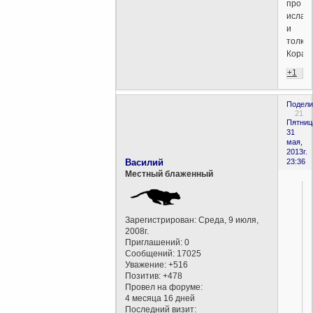
про
ислам
и
толко
Коран
+1
Подели
21
Пятниц
31
мая,
2013г.
Василий
23:36
Местный блаженный
Зарегистрирован
: Среда, 9 июля,
2008г.
Приглашений:
0
Сообщений:
17025
Уважение:
+516
Позитив:
+478
Провел на форуме:
,
4 месяца 16 дней
Последний визит: