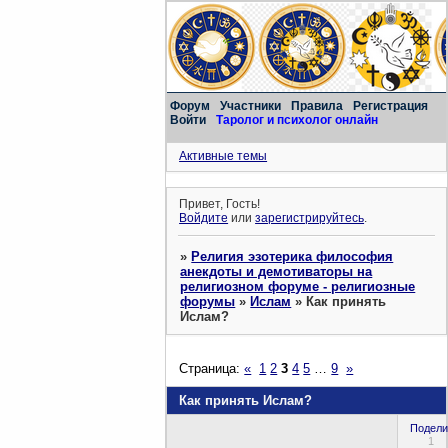
Форум
Участники
Правила
Регистрация
Войти
Таролог и психолог онлайн
Активные темы
Привет, Гость!
Войдите
или
зарегистрируйтесь
.
»
Религия эзотерика философия
анекдоты и демотиваторы на
религиозном форуме - религиозные
форумы
»
Ислам
»
Как принять
Ислам?
Страница:
«
1
2
3
4
5
…
9
»
Как принять Ислам?
Подели
1