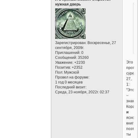
нужная дверь
Зарегистрирован
: Воскресенье, 27
сентября, 2009г.
Приглашений:
0
Сообщений:
35260
Это
Уважение:
+2230
Позитив:
+2352
проти
Пол:
Мужской
суре
Провел на форуме:
27,
1 год 0 месяцев
1:
Последний визит:
"Это
Среда, 23 ноября, 2022г. 02:37
–
знаме
Коран
и
ясной
книги,..
поэто
ты