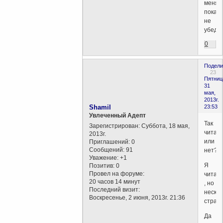
меня
пока
не
убедил
0
Подели
23
Пятниц
31
мая,
2013г.
Shamil
23:53
Увлеченный Адепт
Так
Зарегистрирован
: Суббота, 18 мая,
читал
2013г.
или
Приглашений:
0
Сообщений:
91
нет?
Уважение:
+1
Я
Позитив:
0
Провел на форуме:
читал
20 часов 14 минут
, но
Последний визит:
нескол
Воскресенье, 2 июня, 2013г. 21:36
страни
Да