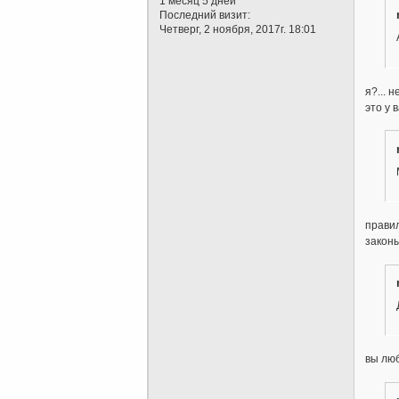
1 месяц 5 дней
Последний визит:
Четверг, 2 ноября, 2017г. 18:01
я?... н
это у 
правил
законы
вы люб