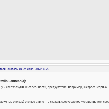
ться
Понедельник, 24 июня, 2013г. 11:20
revlis написал(а):
Ну и сверхразумные способности, предчувствие, например, экстрасенсорика.
азумные это как? это все равно что сказать сверхзолотое украшение или с