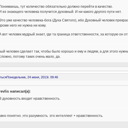
Понимаешь, тут количество обязательно должно перейти в качество.
И из знающего человека получится духовный. И ни какого другого пути нет.
Это уже качество человека-бога (Духа Святого), ибо Духовный человек прекрас
кроме него не нужна ни кому.
А вот человек мудрый знает, где та граница ответственности, за которую он о
ый человек сделает так, чтобы было хорошо и ему и людям, а для этого нужны
сложно, потому таких очень мало, да.
ться
Понедельник, 24 июня, 2013г. 09:46
revlis написал(а):
В духовность входит нравственность.
вно понятно ,что разумность это интеллект + нравственность.