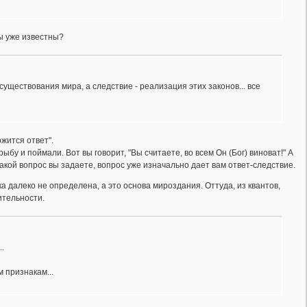
ды уже известны?
уществования мира, а следствие - реализация этих законов... все
ржится ответ".
рыбу и поймали. Вот вы говорит, "Вы считаете, во всем Он (Бог) виноват!" А
какой вопрос вы задаете, вопрос уже изначально дает вам ответ-следствие.
 далеко не определена, а это основа мироздания. Оттуда, из квантов,
ительности.
.
 признакам...