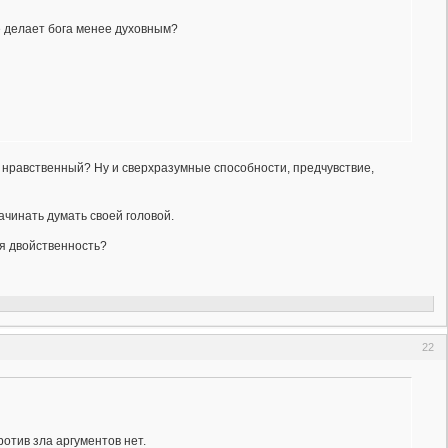
ве делает бога менее духовным?
о нравственный? Ну и сверхразумные способности, предчувствие,
ачинать думать своей головой.
ня двойственность?
22
отив зла аргументов нет.