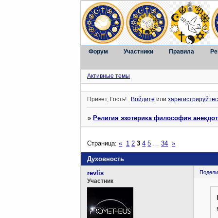
Форум
Участники
Правила
Ре
Активные темы
Привет, Гость!
Войдите
или
зарегистрируйтес
»
Религия эзотерика философия анекдо
Страница:
«
1
2
3
4
5
…
34
»
Духовность
revlis
Подели
Участник