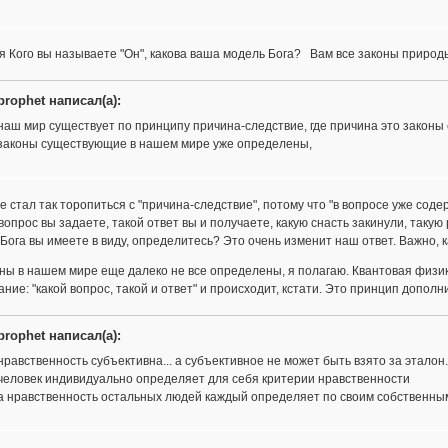
 Кого вы называете "Он", какова ваша модель Бога? Вам все законы приро
prophet написал(а):
наш мир существует по принципу причина-следствие, где причина это законы с
законы существующие в нашем мире уже определены,
е стал так торопиться с "причина-следствие", потому что "в вопросе уже соде
вопрос вы задаете, такой ответ вы и получаете, какую снасть закинули, такую 
 Бога вы имеете в виду, определитесь? Это очень изменит наш ответ. Важно, 
ны в нашем мире еще далеко не все определены, я полагаю. Квантовая физика
ние: "какой вопрос, такой и ответ" и происходит, кстати. Это принцип дополн
prophet написал(а):
нравственность субъективна... а субъективное не может быть взято за эталон..
человек индивидуально определяет для себя критерии нравственности
а нравственность остальных людей каждый определяет по своим собственным