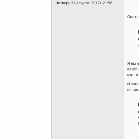
Четверг, 31 августа, 2017г. 21:56
Смотря
Я бы н
Какой 
какого
И зако
понима