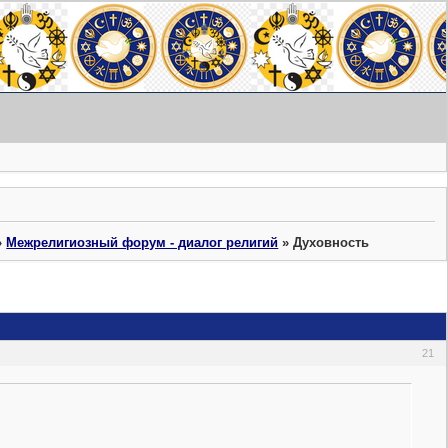
»
Межрелигиозный форум - диалог религий
»
Духовность
21