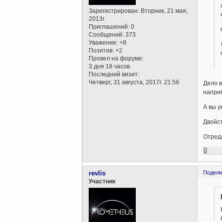
Зарегистрирован
: Вторник, 21 мая,
2013г.
Приглашений:
0
Сообщений:
373
Уважение:
+8
Позитив:
+2
Провел на форуме:
3 дня 18 часов
Последний визит:
Четверг, 31 августа, 2017г. 21:56
Дело в
наприм
А вы у
Двойст
Отреда
0
revlis
Подели
Участник