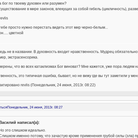
а бог по твоему духовен или разумен?
существование в мире законов, влекущих за собой гибель (цикличность), раз
revlis
тебе просто нужно перестать видеть этот мир черно-белым...
он..... цветной
едь не в названии. В духовность входит нравственность. Мудрец обязательн
ер, экстрасенсорика.
верены, что во всех катаклизмах Бог виноват? Мне кажется, уже пора людям н
венность, это типичная ошибка, бывает, но не вижу где вы тут заметили у ме
ктировано revlis (Понедельник, 24 июня, 2013г. 08:22)
ться
Понедельник, 24 июня, 2013г. 08:27
Василий написал(а):
Но это слишком идеально.
Слишком именно потому, что зачастую кроме применения грубой силы (зла) пр