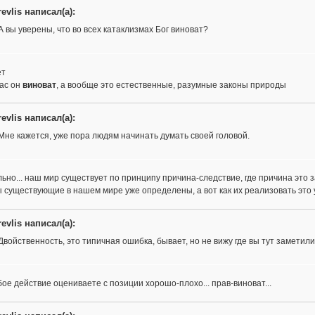
revlis написал(а):
А вы уверены, что во всех катаклизмах Бог виноват?
ет
вас он
виноват
, а вообще это естественные, разумные законы природы
revlis написал(а):
Мне кажется, уже пора людям начинать думать своей головой.
ьно... наш мир существует по принципу причина-следствие, где причина это з
 существующие в нашем мире уже определены, а вот как их реализовать это 
revlis написал(а):
Двойственность, это типичная ошибка, бывает, но не вижу где вы тут заметил
ое действие оцениваете с позиции хорошо-плохо... прав-виноват...