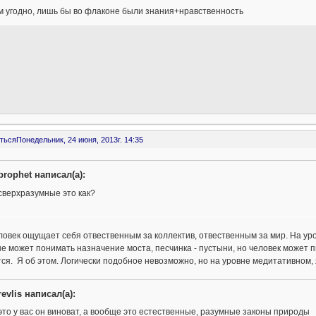
м угодно, лишь бы во флаконе были знания+нравственность
ться
Понедельник, 24 июня, 2013г. 14:35
prophet написал(а):
сверхразумные это как?
ловек ощущает себя отвественным за коллектив, отвественным за мир. На ур
не может понимать назначение моста, песчинка - пустыни, но человек может
ся. Я об этом. Логически подобное невозможно, но на уровне медитативном,
revlis написал(а):
это у вас он виноват, а вообще это естественные, разумные законы природы