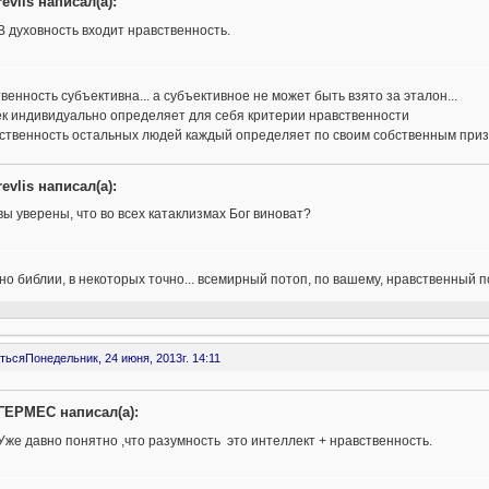
revlis написал(а):
В духовность входит нравственность.
венность субъективна... а субъективное не может быть взято за эталон...
ек индивидуально определяет для себя критерии нравственности
ственность остальных людей каждый определяет по своим собственным призн
revlis написал(а):
вы уверены, что во всех катаклизмах Бог виноват?
но библии, в некоторых точно... всемирный потоп, по вашему, нравственный 
ться
Понедельник, 24 июня, 2013г. 14:11
ГЕРМЕС написал(а):
Уже давно понятно ,что разумность это интеллект + нравственность.