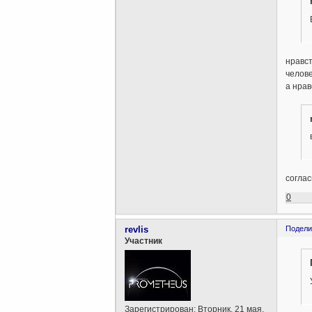
нравст
челов
а нрав
соглас
0
revlis
Подели
Участник
Зарегистрирован
: Вторник, 21 мая,