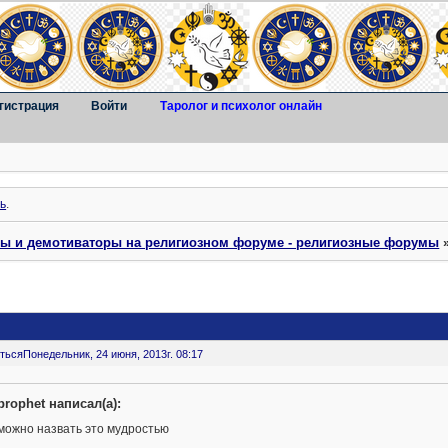
гистрация
Войти
Таролог и психолог онлайн
ь
.
ты и демотиваторы на религиозном форуме - религиозные форумы
ться
Понедельник, 24 июня, 2013г. 08:17
prophet написал(а):
можно назвать это мудростью