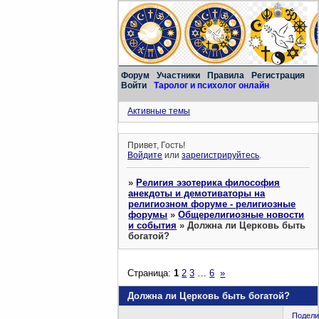
Форум
Участники
Правила
Регистрация
Войти
Таролог и психолог онлайн
Активные темы
Привет, Гость!
Войдите
или
зарегистрируйтесь
.
»
Религия эзотерика философия
анекдоты и демотиваторы на
религиозном форуме - религиозные
форумы
»
Общерелигиозные новости
и события
»
Должна ли Церковь быть
богатой?
Страница:
1
2
3
…
6
»
Должна ли Церковь быть богатой?
Подели