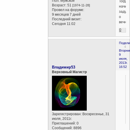
Пол:
Мужской
Тогда
Возраст:
51
[1974-11-28]
начин
Провел на форуме:
задум
9 месяцев 7 дней
о
Последний визит:
вечном
Сегодня 11:02
0
Подели
4
Вторни
9
июля,
2013г.
Владимир53
16:52
Верховный Магистр
Зарегистрирован
: Воскресенье, 31
июля, 2011г.
Приглашений:
0
Сообщений:
8896