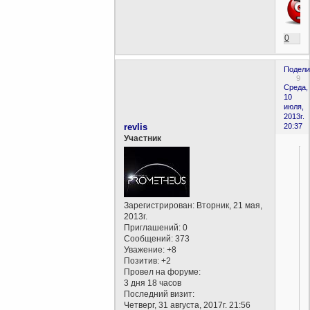
0
Подели
9
Среда,
10
июля,
2013г.
revlis
20:37
Участник
Зарегистрирован
: Вторник, 21 мая,
2013г.
Приглашений:
0
Сообщений:
373
Уважение:
+8
Позитив:
+2
Провел на форуме:
3 дня 18 часов
Последний визит:
Четверг, 31 августа, 2017г. 21:56