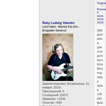
Подели
3
Вторни
9
июля,
2013г.
Ruby Ludwig Valentin
16:03
Lord Valet - Markiz Kis-Kis -
Церко
Brigadier General
должн
впечат
а
для
этого
должн
быть
богато
Входи
под
свод,
а
Зарегистрирован
: Воскресенье, 31
храм
января, 2010г.
в
Приглашений:
0
100
Сообщений:
25872
раз
Уважение:
+1038
Позитив:
+690
выше.