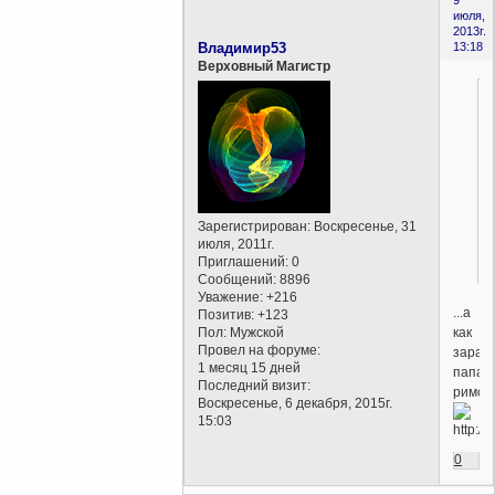
9
июля,
2013г.
Владимир53
13:18
Верховный Магистр
Зарегистрирован
: Воскресенье, 31
июля, 2011г.
Приглашений:
0
Сообщений:
8896
Уважение:
+216
...а
Позитив:
+123
как
Пол:
Мужской
Провел на форуме:
зараб
1 месяц 15 дней
папа
Последний визит:
римски
Воскресенье, 6 декабря, 2015г.
15:03
0