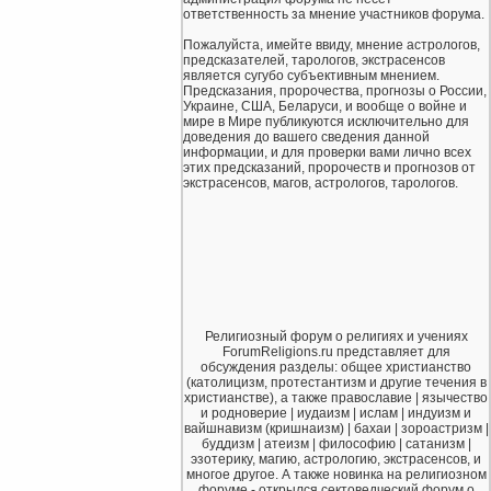
ответственность за мнение участников форума.
Пожалуйста, имейте ввиду, мнение астрологов,
предсказателей, тарологов, экстрасенсов
является сугубо субъективным мнением.
Предсказания, пророчества, прогнозы о России,
Украине, США, Беларуси, и вообще о войне и
мире в Мире публикуются исключительно для
доведения до вашего сведения данной
информации, и для проверки вами лично всех
этих предсказаний, пророчеств и прогнозов от
экстрасенсов, магов, астрологов, тарологов.
Религиозный форум о религиях и учениях
ForumReligions.ru представляет для
обсуждения разделы: общее христианство
(католицизм, протестантизм и другие течения в
христианстве), а также православие | язычество
и родноверие | иудаизм | ислам | индуизм и
вайшнавизм (кришнаизм) | бахаи | зороастризм |
буддизм | атеизм | философию | сатанизм |
эзотерику, магию, астрологию, экстрасенсов, и
многое другое. А также новинка на религиозном
форуме - открылся сектоведческий форум о