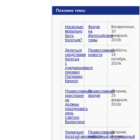
Похожие темы
Насколько
Форум
Воскресенье,
морально
на
10
быть
философские
февраля,
богатым?
темы
2019г.
Делиться
Православные
Суббота,
средствами
новости
19
богатых
октября,
с
2024г.
нуждающимися
призвал
Патриарх
Кирилл
Православные
Православный
Вторник,
христиане
форум
23
не
февраля,
должны
2016г.
праздновать
день
Святого
Валентина
Уникально
Православные
Вторник,
богатый,многообразный,многогранный
новости
9 июня,