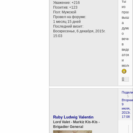
ты
Уважение:
+216
из
Позитив:
+123
праха
Пол:
Мужской
Провел на форуме:
вышел
1 месяц 15 дней
а
Последний визит:
думае
Воскресенье, 6 декабря, 2015г.
о
15:03
вечном
в
виде
атомо
и
молеку
0
Подели
5
Вторни
9
июля,
2013г.
Ruby Ludwig Valentin
17:08
Lord Valet - Markiz Kis-Kis -
Brigadier General