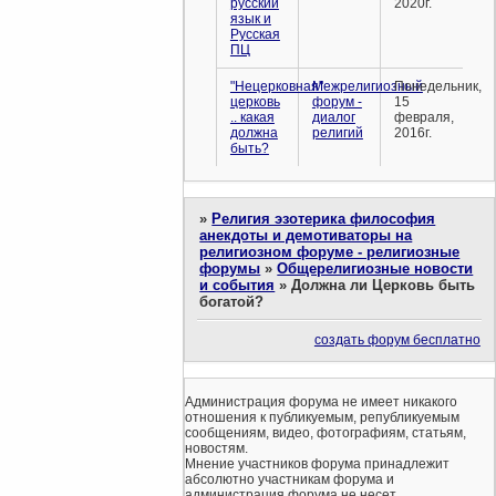
русский
2020г.
язык и
Русская
ПЦ
"Нецерковная"
Межрелигиозный
Понедельник,
церковь
форум -
15
.. какая
диалог
февраля,
должна
религий
2016г.
быть?
»
Религия эзотерика философия
анекдоты и демотиваторы на
религиозном форуме - религиозные
форумы
»
Общерелигиозные новости
и события
»
Должна ли Церковь быть
богатой?
создать форум бесплатно
Администрация форума не имеет никакого
отношения к публикуемым, републикуемым
сообщениям, видео, фотографиям, статьям,
новостям.
Мнение участников форума принадлежит
абсолютно участникам форума и
администрация форума не несет