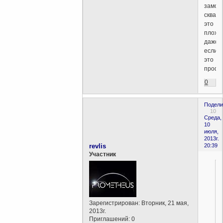
замоч
скважи
это
плохо,
даже
если
это
профе
0
Подели
10
Среда,
10
июля,
2013г.
revlis
20:39
Участник
Зарегистрирован
: Вторник, 21 мая,
2013г.
Приглашений:
0