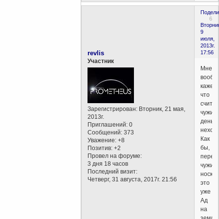
Подели
6
Вторни
9
июля,
2013г.
revlis
17:56
Участник
Мне,
вообщ
кажетс
что
считат
Зарегистрирован
: Вторник, 21 мая,
чужие
2013г.
деньги
Приглашений:
0
нехор
Сообщений:
373
Как
Уважение:
+8
бы,
Позитив:
+2
Провел на форуме:
переб
3 дня 18 часов
чужие
Последний визит:
носки,
Четверг, 31 августа, 2017г. 21:56
это
уже
Ад
на
земле,