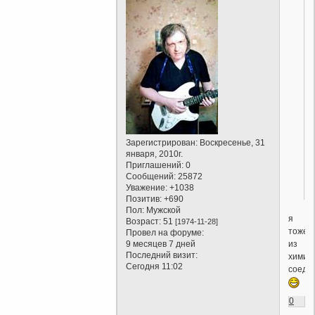
Зарегистрирован
: Воскресенье, 31
января, 2010г.
Приглашений:
0
Сообщений:
25872
Уважение:
+1038
Позитив:
+690
Пол:
Мужской
я
Возраст:
51
[1974-11-28]
тоже
Провел на форуме:
из
9 месяцев 7 дней
Последний визит:
химич
Сегодня 11:02
соеди
0