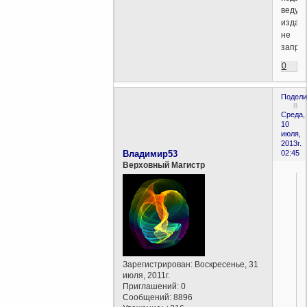
ведущ
издан
не
запре
0
Подели
8
Среда,
10
июля,
2013г.
Владимир53
02:45
Верховный Магистр
Зарегистрирован
: Воскресенье, 31
июля, 2011г.
Приглашений:
0
Сообщений:
8896