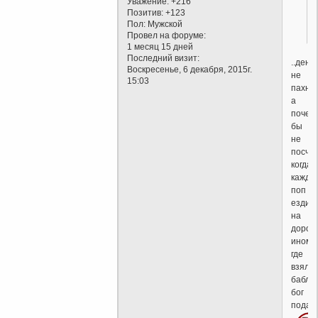
Уважение:
+216
Позитив:
+123
Пол:
Мужской
Провел на форуме:
1 месяц 15 дней
Последний визит:
..день
Воскресенье, 6 декабря, 2015г.
не
15:03
пахнут
а
почем
бы
не
посчит
когда
кажды
поп
ездит
на
дорог
инома
где
взял
бабло
бог
подал