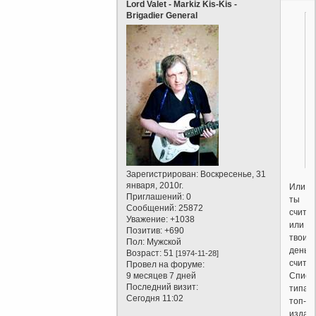
Lord Valet - Markiz Kis-Kis -
Brigadier General
Зарегистрирован
: Воскресенье, 31
января, 2010г.
Или
Приглашений:
0
ты
Сообщений:
25872
счита
Уважение:
+1038
или
Позитив:
+690
твои
Пол:
Мужской
деньги
Возраст:
51
[1974-11-28]
считаю
Провел на форуме:
Списк
9 месяцев 7 дней
Последний визит:
типа
Сегодня 11:02
топ-1
издав