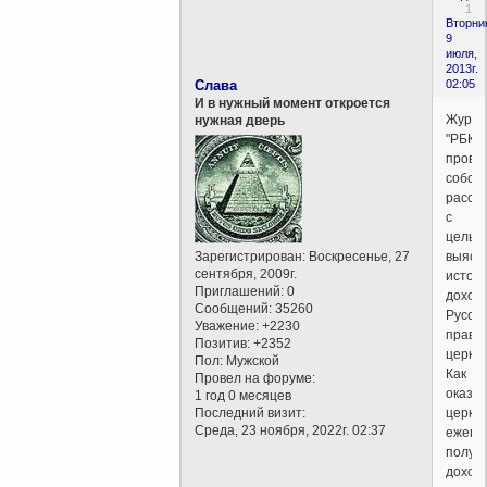
1
Вторни
9
июля,
2013г.
Слава
02:05
И в нужный момент откроется
Журна
нужная дверь
"РБК"
прове
собст
рассл
с
целью
Зарегистрирован
: Воскресенье, 27
выясн
сентября, 2009г.
источ
Приглашений:
0
доход
Сообщений:
35260
Русск
Уважение:
+2230
право
Позитив:
+2352
церкви
Пол:
Мужской
Как
Провел на форуме:
оказал
1 год 0 месяцев
Последний визит:
церко
Среда, 23 ноября, 2022г. 02:37
ежего
получ
доход