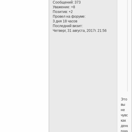
Сообщений:
373
Уважение:
+8
Позитив:
+2
Провел на форуме:
3 дня 18 часов
Последний визит:
Четверг, 31 августа, 2017г. 21:56
Это
вы
не
чувств
как
деньги
пахнут