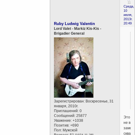
11
Среда,
10
июля,
2013г.
Ruby Ludwig Valentin
20:49
Lord Valet - Markiz Kis-Kis -
Brigadier General
Зарегистрирован
: Воскресенье, 31
января, 2010г.
Приглашений:
0
Сообщений:
25877
Это
Уважение:
+1038
не в
Позитив:
+690
замоч
Пол:
Мужской
скважи
Возраст:
51
[1974-11-28]