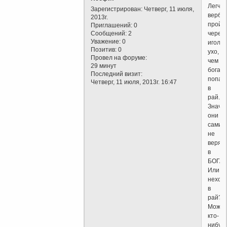
Легче
Зарегистрирован
: Четверг, 11 июля,
вербл
2013г.
пройт
Приглашений:
0
Сообщений:
2
через
Уважение:
0
иголь
Позитив:
0
ухо,
Провел на форуме:
чем
29 минут
богат
Последний визит:
попас
Четверг, 11 июля, 2013г. 16:47
в
рай.
Значи
они
сами
не
верят
в
БОГА?
Или
нехот
в
рай?
Может
кто-
нибуд