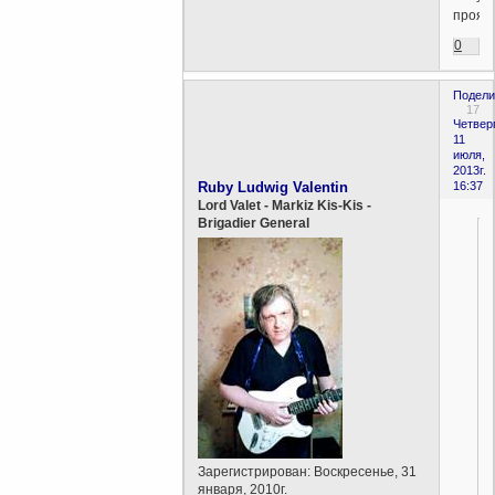
прояс
0
Подели
17
Четверг
11
июля,
2013г.
Ruby Ludwig Valentin
16:37
Lord Valet - Markiz Kis-Kis -
Brigadier General
Зарегистрирован
: Воскресенье, 31
января, 2010г.