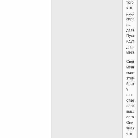
того,
что
дурдо
справк
не
дает?
Пусть
идут
дворы
мести.
Свяще
меньш
всего
этого
боятся
у
них
ответ
перед
высши
органа
Они
знают,
что