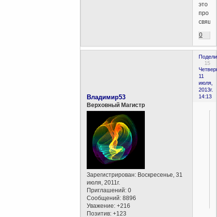
это
про
священн
0
Подели
15
Четверг
11
июля,
2013г.
Владимир53
14:13
Верховный Магистр
Зарегистрирован
: Воскресенье, 31
июля, 2011г.
Приглашений:
0
Сообщений:
8896
Уважение:
+216
Позитив:
+123