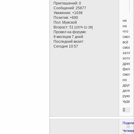
Приглашений:
0
Сообщений:
25877
Уважение:
+1038
Позитив:
+690
не
Пол:
Мужской
на
Возраст:
51
[1974-11-28]
что
Провел на форуме:
смотре
9 месяцев 7 дней
Последний визит:
всё
Сегодня 10:57
смого
затяну
хотя
древн
фило
смотр
но
другое
дело
рукот
чудеса
0
Подели
18
Четверг