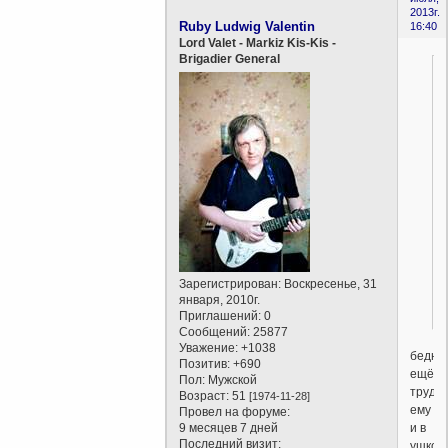
2013г.
Ruby Ludwig Valentin
16:40
Lord Valet - Markiz Kis-Kis -
Brigadier General
Зарегистрирован
: Воскресенье, 31
января, 2010г.
Приглашений:
0
Сообщений:
25877
Уважение:
+1038
бедно
Позитив:
+690
ещё
Пол:
Мужской
трудне
Возраст:
51
[1974-11-28]
ему
Провел на форуме:
и в
9 месяцев 7 дней
Последний визит:
ушко