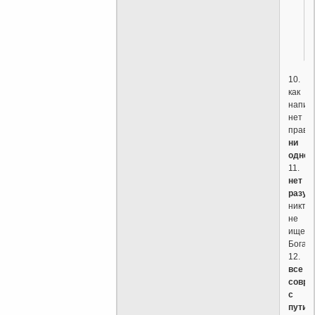
10.
как
напис
нет
праве
ни
одног
11.
нет
разум
никто
не
ищет
Бога;
12.
все
совра
с
пути,