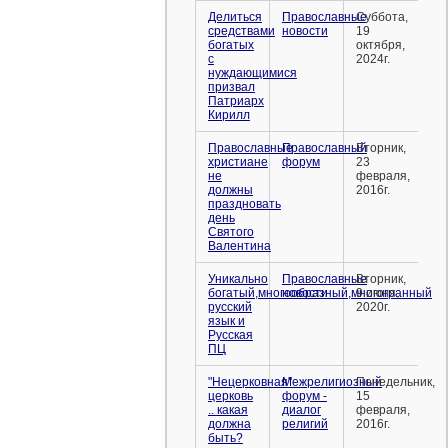
Делиться
Православные
Суббота,
средствами
новости
19
богатых
октября,
с
2024г.
нуждающимися
призвал
Патриарх
Кирилл
Православные
Православный
Вторник,
христиане
форум
23
не
февраля,
должны
2016г.
праздновать
день
Святого
Валентина
Уникально
Православные
Вторник,
богатый,многообразный,многогранный
новости
9 июня,
русский
2020г.
язык и
Русская
ПЦ
"Нецерковная"
Межрелигиозный
Понедельник,
церковь
форум -
15
.. какая
диалог
февраля,
должна
религий
2016г.
быть?