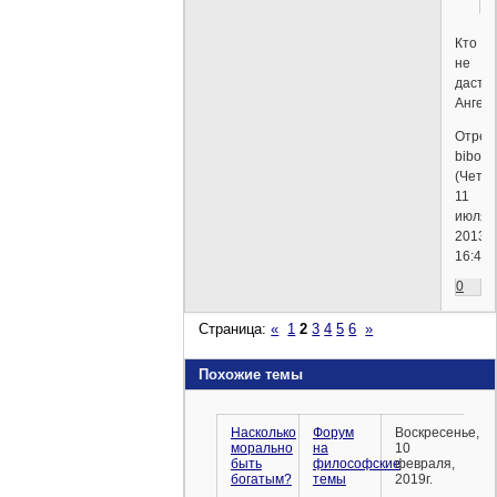
Кто
не
даст?
Ангел
Отред
biborl
(Четве
11
июля,
2013г.
16:47)
0
Страница:
«
1
2
3
4
5
6
»
Похожие темы
Насколько
Форум
Воскресенье,
морально
на
10
быть
философские
февраля,
богатым?
темы
2019г.