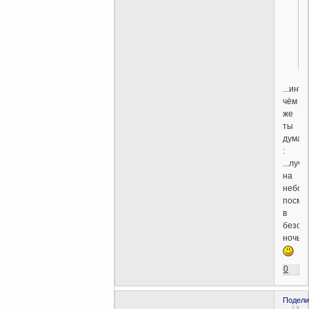
...инте
чём
же
ты
думае
:
...луч
на
небо
посмот
в
безоб
ночь.
0
Подели