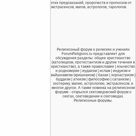
этих предсказаний, пророчеств и прогнозов от
экстрасенсов, магов, астрологов, тарологов.
Религиозный форум о религиях и учениях
ForumReligions.ru представляет для
обсуждения разделы: общее христианство
(католицизм, протестантизм и другие течения в
христианстве), а также православие | язычество
и родноверие | иудаизм | ислам | индуизм и
вайшнавизм (кришнаизм) | бахаи | зороастризм |
буддизм | атеизм | философию | сатанизм |
эзотерику, магию, астрологию, экстрасенсов, и
многое другое. А также новинка на религиозном
форуме - открылся сектоведческий форум о
сектах, сектоведении и сектоведах.
Религиозные форумы.