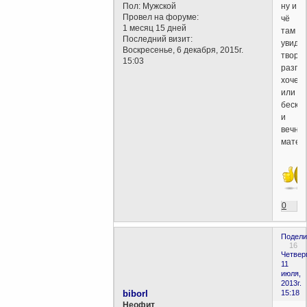
ну и
Пол:
Мужской
Провел на форуме:
чё
1 месяц 15 дней
там
Последний визит:
увиди
Воскресенье, 6 декабря, 2015г.
творц
15:03
разгл
хочеш
или
беско
и
вечно
матер
0
Подели
16
Четверг
11
июля,
2013г.
biborl
15:18
Неофит