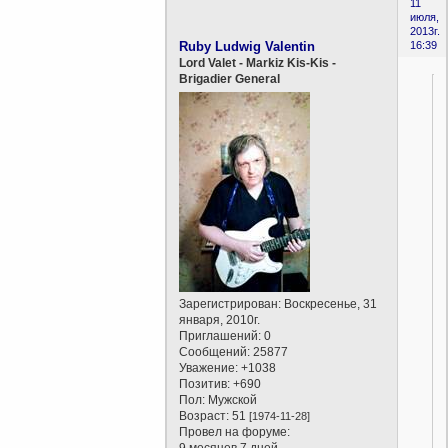
11
июля,
2013г.
Ruby Ludwig Valentin
16:39
Lord Valet - Markiz Kis-Kis -
Brigadier General
Зарегистрирован
: Воскресенье, 31
января, 2010г.
Приглашений:
0
Сообщений:
25877
Уважение:
+1038
Позитив:
+690
Пол:
Мужской
Возраст:
51
[1974-11-28]
Провел на форуме:
9 месяцев 7 дней