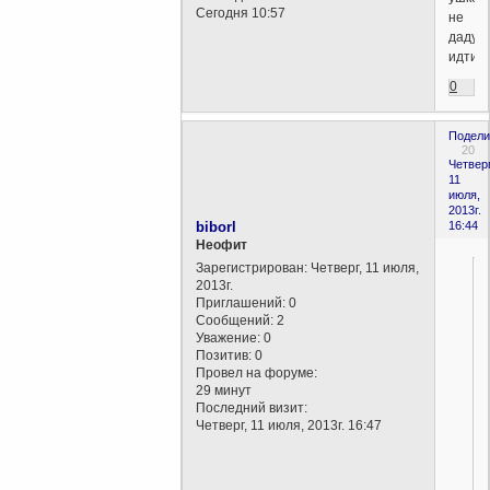
Сегодня 10:57
не
дадут
идти.
0
Подели
20
Четверг
11
июля,
2013г.
biborl
16:44
Неофит
Зарегистрирован
: Четверг, 11 июля,
2013г.
Приглашений:
0
Сообщений:
2
Уважение:
0
Позитив:
0
Провел на форуме:
29 минут
Последний визит:
Четверг, 11 июля, 2013г. 16:47