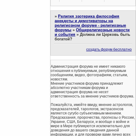
»
Религия эзотерика философия
анекдоты и демотиваторы на
религиозном форуме - религиозные
форумы
»
Общерелигиозные новости
и события
»
Должна ли Церковь быть
богатой?
создать форум бесплатно
Администрация форума не имеет никакого
отношения к публикуемым, републикуемым
сообщениям, видео, фотографиям, статьям,
новостям.
Мнение участников форума принадлежит
абсолютно участникам форума и
администрация форума не несет
ответственность за мнение участников форума.
Пожалуйста, имейте ввиду, мнение астрологов,
предсказателей, тарологов, экстрасенсов
является сугубо субъективным мнением.
Предсказания, пророчества, прогнозы о России,
Украине, США, Беларуси, и вообще о войне и
мире в Мире публикуются исключительно для
доведения до вашего сведения данной
информации, и для проверки вами лично всех