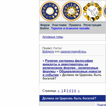
Форум
Участники
Правила
Регистрация
Войти
Таролог и психолог онлайн
Активные темы
Привет, Гость!
Войдите
или
зарегистрируйтесь
.
»
Религия эзотерика философия
анекдоты и демотиваторы на
религиозном форуме - религиозные
форумы
»
Общерелигиозные новости
и события
»
Должна ли Церковь быть
богатой?
Страница:
«
1
2
3
4
5
6
»
Должна ли Церковь быть богатой?
Подели