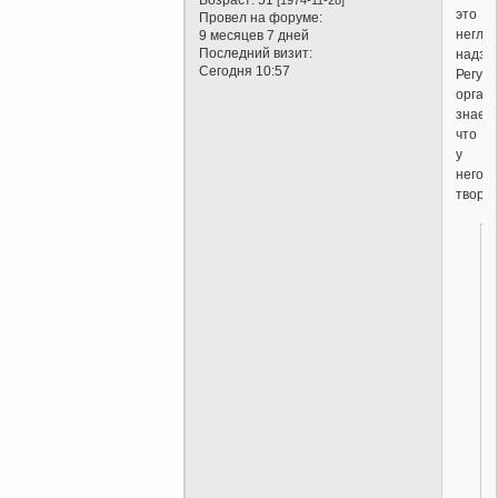
это
Провел на форуме:
негла
9 месяцев 7 дней
Последний визит:
надзор
Сегодня 10:57
Регул
орган
знает,
что
у
него
творит