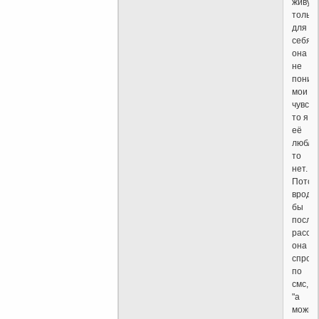
живу
только
для
себя,
она
не
поним
мои
чувств
то я
её
люблю
то
нет.
Потом
вроде
бы
после
расст
она
спрос
по
смс,
"а
можно