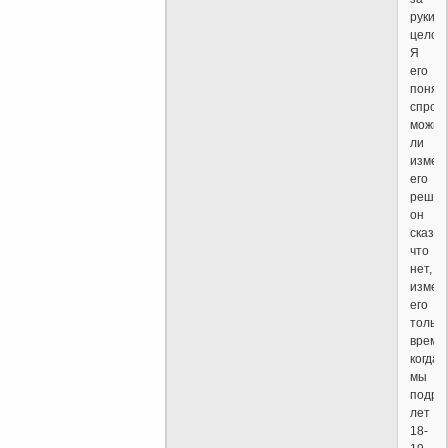
руки,
целова
Я
его
понял,
спроси
можно
ли
измен
его
решен
он
сказал
что
нет,
измен
его
только
время,
когда
мы
подра
лет
18-