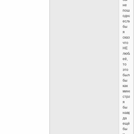
не
пошёл
однак
если
бы
я
сказал
что
НЕ
люблю
её,
то
это
было
бы
как
миним
странн
я
бы
навра
да
ещё
бы