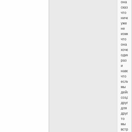
она
сказа
что
ничего
уже
не
измен
что
она
хочет
один
раз
и
навсег
что
если
мы
дейст
созда
друг
для
друга
то
мы
встре