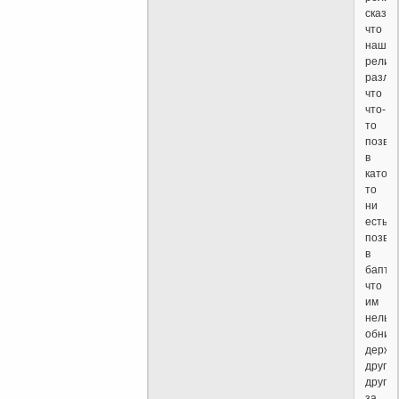
сказал
что
наши
религ
разли
что
что-
то
позво
в
катол
то
ни
есть
позво
в
бапти
что
им
нельз
обним
держа
друг
друга
за