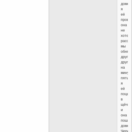
домой
я
её
прово
она
не
хотел
расста
мы
обнял
друг
друга
на
минут
пять,
я
её
поцел
в
щёчку
и
она
пошла
домой
Через