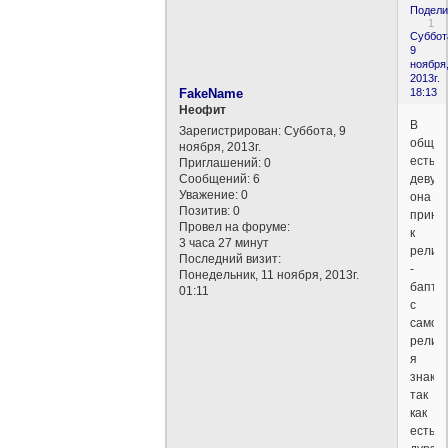
Подели
1
Суббот
9
ноября
2013г.
FakeName
18:13
Неофит
В
Зарегистрирован
: Суббота, 9
общем
ноября, 2013г.
есть
Приглашений:
0
Сообщений:
6
девуш
Уважение:
0
она
Позитив:
0
прина
Провел на форуме:
к
3 часа 27 минут
религ
Последний визит:
-
Понедельник, 11 ноября, 2013г.
бапти
01:11
с
самой
религ
я
знаком
так
как
есть