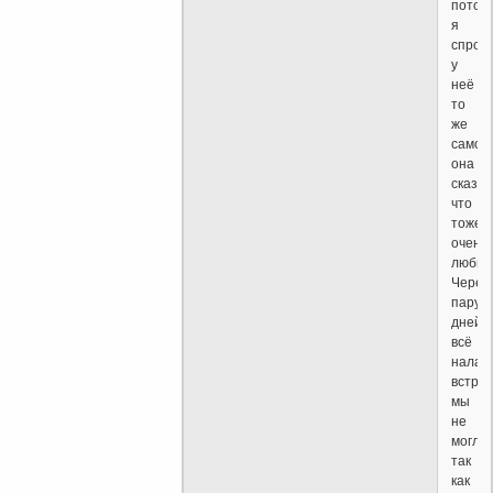
потом
я
спрос
у
неё
то
же
самое,
она
сказа
что
тоже
очень
любит.
Через
пару
дней
всё
налад
встре
мы
не
могли,
так
как