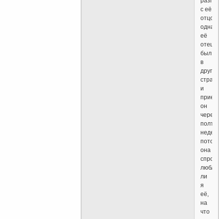
разго
с её
отцом,
однак
её
отец
был
в
другой
стран
и
приез
он
через
полто
недел
потом
она
спрос
люблю
ли
я
её,
на
что