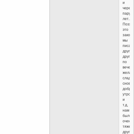
и
через
пару
лет..
Позже
это
законч
мы
писал
друг
другу
по
вечер
желал
сладк
снов,
добро
утро
и
т.д,
нам
было
очень
тяжел
друг