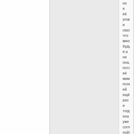
но
я
её
угова
и
сказал
что
винов
буду
я а
не
она,
потом
её
мама
позво
ей
ещё
раз
и
тогда
она
уже
согла
пойти