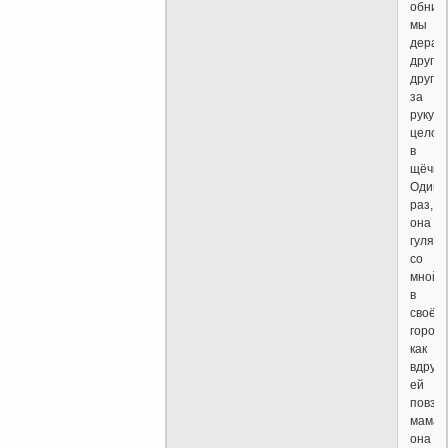
обним
мы
дераж
друг
друга
за
руку,
целов
в
щёчку.
Один
раз,
она
гуляла
со
мной
в
своём
городе
как
вдруг
ей
повзо
мама,
она