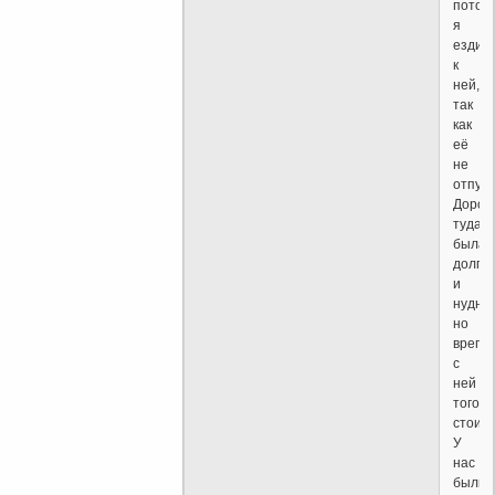
потом
я
ездил
к
ней,
так
как
её
не
отпуск
Дорог
туда
была
долга
и
нудная
но
врепр
с
ней
того
стоило
У
нас
были