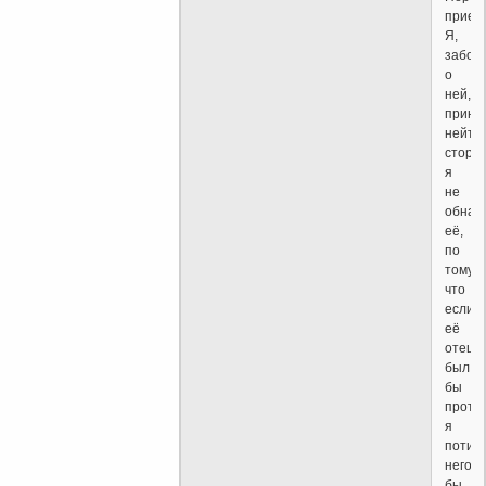
приез
Я,
забот
о
ней,
приня
нейтр
сторон
я
не
обнад
её,
по
тому
что
если
её
отец
был
бы
против
я
потив
него
бы