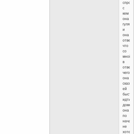
спрос
с
кем
она
гуляет
и
она
ответ
что
со
мной,
в
ответ
чего
она
сказа
ей
быстр
идти
домой
она
по
начал
не
хотела