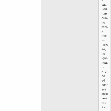
и
сдела
больн
нам
обоим
по
этому
я
говор
что
люблю
её,
но
нужно
подож
В
итоге,
по
её
слова
всё
закон
тем
что
я -