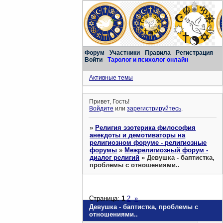
Форум
Участники
Правила
Регистрация
Войти
Таролог и психолог онлайн
Активные темы
Привет, Гость!
Войдите
или
зарегистрируйтесь
.
»
Религия эзотерика философия
анекдоты и демотиваторы на
религиозном форуме - религиозные
форумы
»
Межрелигиозный форум -
диалог религий
»
Девушка - баптистка,
проблемы с отношениями..
Страница:
1
2
»
Девушка - баптистка, проблемы с
отношениями..