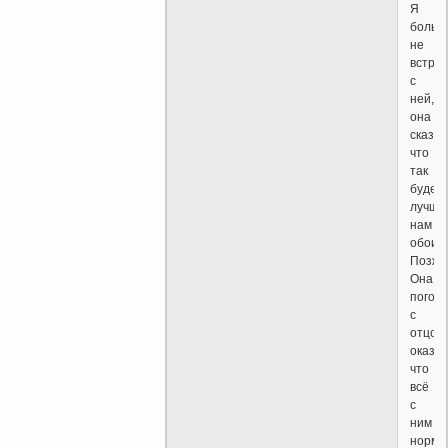
Я
больш
не
встре
с
ней,
она
сказа
что
так
будет
лучше
нам
обоим
Позже
Она
погов
с
отцом,
оказа
что
всё
с
ним
норма