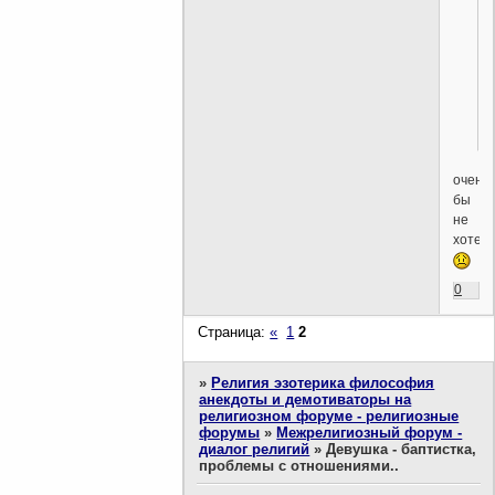
очень
бы
не
хотел
0
Страница:
«
1
2
»
Религия эзотерика философия
анекдоты и демотиваторы на
религиозном форуме - религиозные
форумы
»
Межрелигиозный форум -
диалог религий
»
Девушка - баптистка,
проблемы с отношениями..