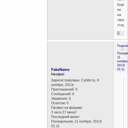
будет
не
на
твоей
сторон
0
Подели
15
Понеде
11
ноября
2013г.
FakeName
01:11
Неофит
Зарегистрирован
: Суббота, 9
ноября, 2013г.
Приглашений:
0
Сообщений:
6
Уважение:
0
Позитив:
0
Провел на форуме:
3 часа 27 минут
Последний визит:
Понедельник, 11 ноября, 2013г.
01:11