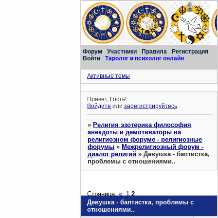
Форум
Участники
Правила
Регистрация
Войти
Таролог и психолог онлайн
Активные темы
Привет, Гость!
Войдите
или
зарегистрируйтесь
.
»
Религия эзотерика философия
анекдоты и демотиваторы на
религиозном форуме - религиозные
форумы
»
Межрелигиозный форум -
диалог религий
»
Девушка - баптистка,
проблемы с отношениями..
Страница:
«
1
2
Девушка - баптистка, проблемы с
отношениями..