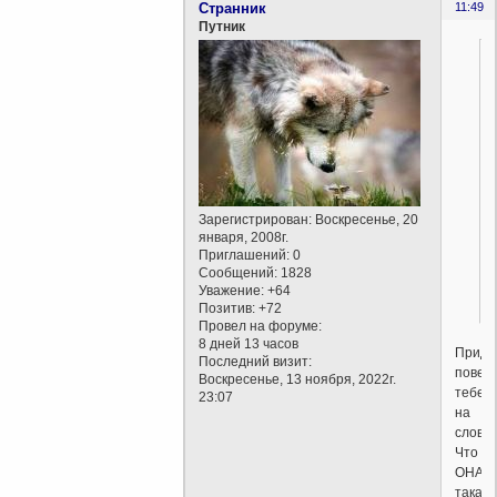
Cтранник
11:49
Путник
Зарегистрирован
: Воскресенье, 20
января, 2008г.
Приглашений:
0
Сообщений:
1828
Уважение:
+64
Позитив:
+72
Провел на форуме:
8 дней 13 часов
Придё
Последний визит:
повер
Воскресенье, 13 ноября, 2022г.
тебе
23:07
на
слово.
Что
ОНА,
такая