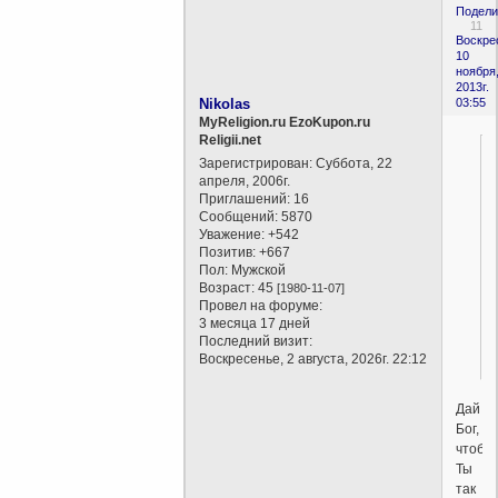
Подели
11
Воскре
10
ноября
2013г.
Nikolas
03:55
MyReligion.ru EzoKupon.ru
Religii.net
Зарегистрирован
: Суббота, 22
апреля, 2006г.
Приглашений:
16
Сообщений:
5870
Уважение:
+542
Позитив:
+667
Пол:
Мужской
Возраст:
45
[1980-11-07]
Провел на форуме:
3 месяца 17 дней
Последний визит:
Воскресенье, 2 августа, 2026г. 22:12
Дай
Бог,
чтобы
Ты
так