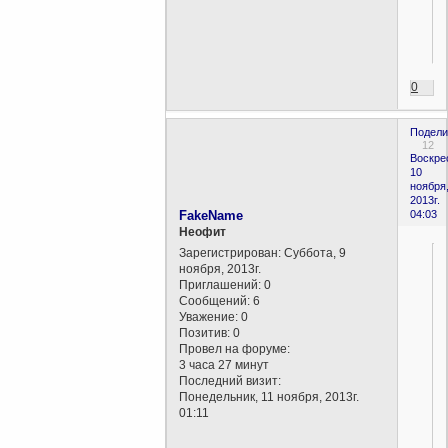
0
Подели
12
Воскре
10
ноября
2013г.
FakeName
04:03
Неофит
Зарегистрирован
: Суббота, 9
ноября, 2013г.
Приглашений:
0
Сообщений:
6
Уважение:
0
Позитив:
0
Провел на форуме:
3 часа 27 минут
Последний визит:
Понедельник, 11 ноября, 2013г.
01:11