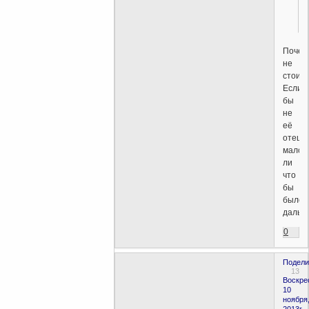
Почем
не
стоит
Если
бы
не
её
отец,
мало
ли
что
бы
было
дальш
0
Подели
13
Воскре
10
ноября