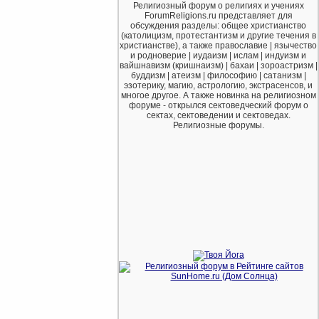
Религиозный форум о религиях и учениях
ForumReligions.ru представляет для
обсуждения разделы: общее христианство
(католицизм, протестантизм и другие течения в
христианстве), а также православие | язычество
и родноверие | иудаизм | ислам | индуизм и
вайшнавизм (кришнаизм) | бахаи | зороастризм |
буддизм | атеизм | философию | сатанизм |
эзотерику, магию, астрологию, экстрасенсов, и
многое другое. А также новинка на религиозном
форуме - открылся сектоведческий форум о
сектах, сектоведении и сектоведах.
Религиозные форумы.