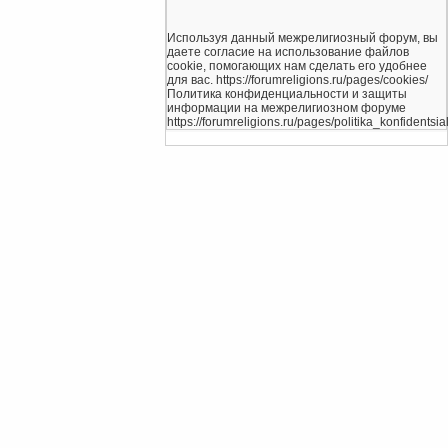
Используя данный межрелигиозный форум, вы
даете согласие на использование файлов
cookie, помогающих нам сделать его удобнее
для вас. https://forumreligions.ru/pages/cookies/
Политика конфиденциальности и защиты
информации на межрелигиозном форуме
https://forumreligions.ru/pages/politika_konfidentsial