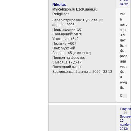
2013г.
Nikolas
04:32
MyReligion.ru EzoKupon.ru
Ага,
Religii.net
а
Зарегистрирован
: Суббота, 22
потом
апреля, 2006г.
Приглашений:
16
через
Сообщений:
5870
3-5
Уважение:
+542
лет
Позитив:
+667
был
Пол:
Мужской
бы
Возраст:
45
[1980-11-07]
разво
Провел на форуме:
или
3 месяца 17 дней
жили
Последний визит:
Воскресенье, 2 августа, 2026г. 22:12
бы
и
мучал
бы.
0
Подели
14
Воскре
10
ноября
2013г.