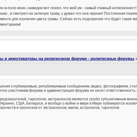
ин-в-поле-воин, намедни вот понял, что мой ум - самый главный иллюзионист! У
шко...и смотрел на зеленую траву, у думал что она черная! Постоянная пере
менте для изучения цвета травы. Сейчас есть подозрения что будет такая же ф
ументарием!
ты и демотиваторы на религиозном форуме - религиозные форумы
ения к публикуемым, републикуемым сообщениям, видео, фотографиям, стат
тно участникам форума и администрация форума не несет ответственность 
предсказателей, тарологов, экстрасенсов является сугубо субъективным мнен
 Украине, США, Беларуси, и вообще о войне и мире в Мире публикуются искл
рочеств и прогнозов от экстрасенсов, магов, астрологов, тарологов.