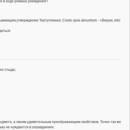
ся в ходе романа убеждения?
зывающем утверждении Тертуллиана: Credo quia absurdum - «Верую, ибо
диться.
но стыда;
редмета, а своим удивительным преображающим свойством. Точно так же
ьку не нуждается в оправданиях.