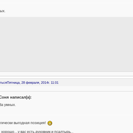
ых.
ться
Пятница, 28 февраля, 2014г. 11:01
Соня написал(а):
За умных.
егически выгодная позиция!
 хорошо....у вас есть духовник и псалтырь...