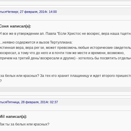
ться
Четверг, 27 февраля, 2014г. 14:00
Соня написал(а):
И все же в утверждении ап. Павла "Если Христос не воскрес, вера наша тщетн
....неявно содержится и вызов Тертуллиана:
истинная вера, вера per se, может превозмочь любые исторические свидетельст
воскресал, а тому что до него и в почти том же месте и времени, возможно,
/причем на третий день/ воскресали и другие) - хотелось бы посвятить отдель
 за белых или красных? За тех кто хранит плащиницу и ждет второго пришестви
?
ться
Пятница, 28 февраля, 2014г. 02:37
Mil написал(а):
Так ты за белых или красных?