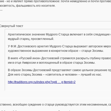
ие - но и являет прямо противоположное: почти немедленно и почти противое
освятость, фальшивость его носителя.
---
Свернутый текст
Архетипическое значение Мудрого Старца включает в себя следующие с
мудрый старец, просветленный.
У Ф.М. Достоевского архетип Мудрого Старца выражает авторское мир
художественное выражение в конкретном образе – старце Зосимы.
В книге «Русский инок» Достоевский стремился раскрыть глубину прав
им в отце Амвросии и воплощенный в образе старца Зосимы.
В образе Зосимы Достоевский представляет самое цельное решение пр
Для него старец Зосима – «святитель и человек» – лучший из нас.
http://traditions.org.ru/index.php?opti … p;Itemid=2
ственно, всеобщее суждение о старце руководствуется этим несомненным, с