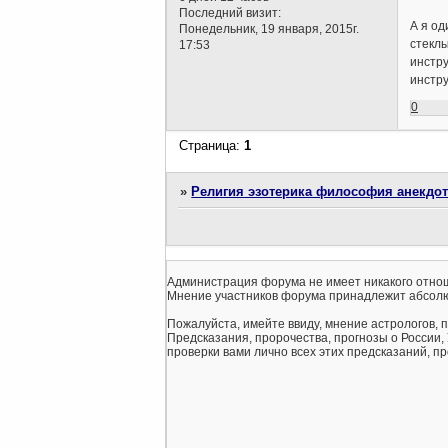
Последний визит:
А я од
Понедельник, 19 января, 2015г.
стеклы
17:53
инстру
инстр
0
Страница:
1
»
Религия эзотерика философия анекдо
Администрация форума не имеет никакого отнош
Мнение участников форума принадлежит абсолю
Пожалуйста, имейте ввиду, мнение астрологов, 
Предсказания, пророчества, прогнозы о России,
проверки вами лично всех этих предсказаний, про