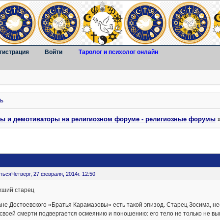
гистрация
Войти
Таролог и психолог онлайн
ь
.
ты и демотиваторы на религиозном форуме - религиозные форумы
ться
Четверг, 27 февраля, 2014г. 12:50
хший старец
не Достоевского «Братья Карамазовы» есть такой эпизод. Старец Зосима, н
своей смерти подвергается осмеянию и поношению: его тело не только не вы