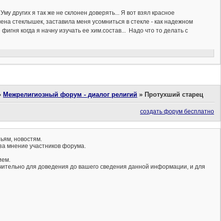
му других я так же не склонен доверять... Я вот взял красное
мена стеклышек, заставила меня усомниться в стекле - как надежном
игня когда я начну изучать ее хим.состав... Надо что то делать с
»
Межрелигиозный форум - диалог религий
»
Протухший старец
создать форум бесплатно
ьям, новостям.
за мнение участников форума.
ием.
ючительно для доведения до вашего сведения данной информации, и для