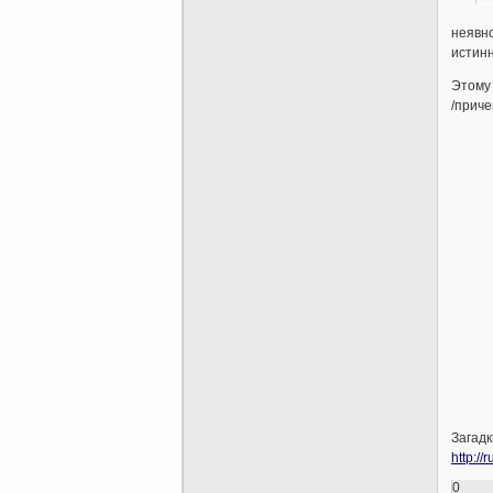
неявно
истинн
Этому 
/приче
Загадк
http:/
0