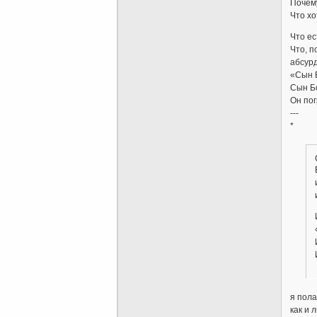
Почему
Что хо
Что ес
Что, п
абсурд
«Сын Б
Сын Бо
Он пог
---
*
я пола
как и 