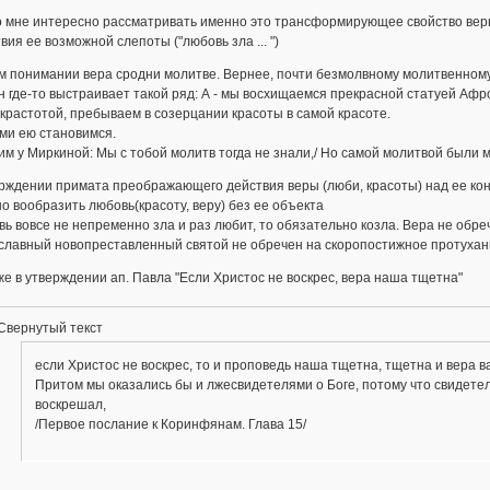
о мне интересно рассматривать именно это трансформирующее свойство веры,
вия ее возможной слепоты ("любовь зла ... ")
м понимании вера сродни молитве. Вернее, почти безмолвному молитвенному
 где-то выстраивает такой ряд: А - мы восхищаемся прекрасной статуей Афр
крастотой, пребываем в созерцании красоты в самой красоте.
сами ею становимся.
м у Миркиной: Мы с тобой молитв тогда не знали,/ Но самой молитвой были м
рждении примата преображающего действия веры (люби, красоты) над ее конк
но вообразить любовь(красоту, веру) без ее объекта
вь вовсе не непременно зла и раз любит, то обязательно козла. Вера не обр
славный новопреставленный святой не обречен на скоропостижное протухан
же в утверждении ап. Павла "Если Христос не воскрес, вера наша тщетна"
Свернутый текст
если Христос не воскрес, то и проповедь наша тщетна, тщетна и вера в
Притом мы оказались бы и лжесвидетелями о Боге, потому что свидетель
воскрешал,
/Первое послание к Коринфянам. Глава 15/