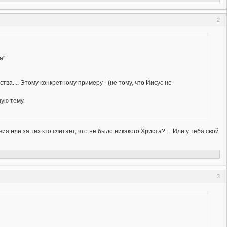
2
а"
ва.... Этому конкретному примеру - (не тому, что Иисус не
ную тему.
я или за тех кто считает, что не было никакого Христа?... Или у тебя свой
3