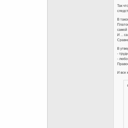
Так чт
следст
В тако
Платон
самой 
И ... 
Сравни
В утве
- труд
- любо
Право
И все 