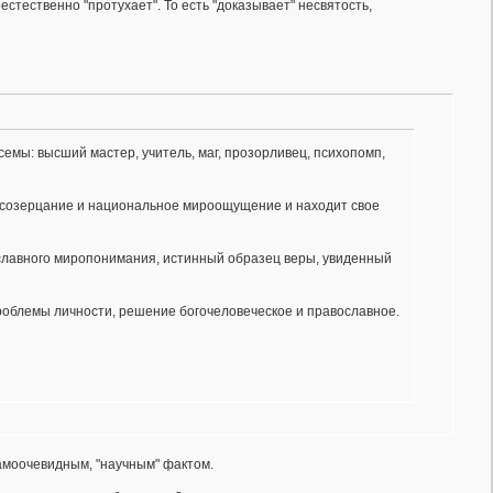
стественно "протухает". То есть "доказывает" несвятость,
емы: высший мастер, учитель, маг, прозорливец, психопомп,
осозерцание и национальное мироощущение и находит свое
ославного миропонимания, истинный образец веры, увиденный
облемы личности, решение богочеловеческое и православное.
амоочевидным, "научным" фактом.