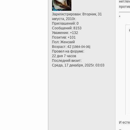
нетлен
против
---------
Зарегистрирован
: Вторник, 31
*
августа, 2010г.
Приглашений:
0
Сообщений:
8153
Уважение:
+132
Позитив:
+101
Пол:
Женский
Возраст:
42
[1984-04-06]
Провел на форуме:
22 дня 7 часов
Последний визит:
Среда, 17 декабря, 2025г. 03:03
И есте