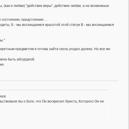
 (как и любви) "действие веры", действие любви, а не возможные
 состоянию; предстоянию ...
одиты, Б - мы восхищаемся красотой этой ствтуи В - мы восхищаемся
ы."
ретным предметом я готова зайти сколь угодно далеко. Но все же
ечена быть абсурдной.
ие.
аша.
ствовали бы о Боге, что Он воскресил Христа, Которого Он не