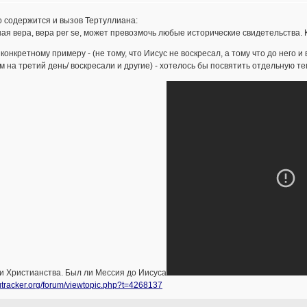
 содержится и вызов Тертуллиана:
ая вера, вера per se, может превозмочь любые исторические свидетельства. 
конкретному примеру - (не тому, что Иисус не воскресал, а тому что до него и
м на третий день/ воскресали и другие) - хотелось бы посвятить отдельную те
и Христианства. Был ли Мессия до Иисуса
/rutracker.org/forum/viewtopic.php?t=4268137