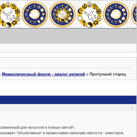
»
Межрелигиозный форум - диалог религий
»
Протухший старец
1
есомненный для читателя и Алеши святой*,
казывает "объективные" в православии признаки святости - некоторое