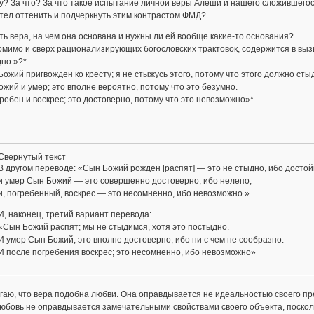
? За что? За что такое испытание личной веры Алеши и нашего сложившего
тел оттенить и подчеркнуть этим контрастом ФМД?
ть вера, на чем она основана и нужны ли ей вообще какие-то основания?
омимо и сверх рационализирующих богословских трактовок, содержится в вы
но.»?*
ожий пригвожден ко кресту; я не стыжусь этого, потому что этого должно сты
жий и умер; это вполне вероятно, потому что это безумно.
ребен и воскрес; это достоверно, потому что это невозможно»*
Свернутый текст
В другом переводе: «Сын Божий рожден [распят] — это не стыдно, ибо достой
и умер Сын Божий — это совершенно достоверно, ибо нелепо;
и, погребенный, воскрес — это несомненно, ибо невозможно.»
И, наконец, третий вариант перевода:
«Сын Божий распят; мы не стыдимся, хотя это постыдно.
И умер Сын Божий; это вполне достоверно, ибо ни с чем не сообразно.
И после погребения воскрес; это несомненно, ибо невозможно»
гаю, что вера подобна любви. Она оправдывается не идеальностью своего п
любовь не оправдывается замечательными свойствами своего объекта, поскол