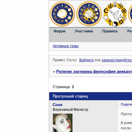
Форум
Участники
Правила
Ре
Активные темы
Привет, Гость!
Войдите
или
зарегистрируйтес
»
Религия эзотерика философия анекдо
Страница:
1
Протухший старец
Соня
Подели
Верховный Магистр
Проту
В рома
после 