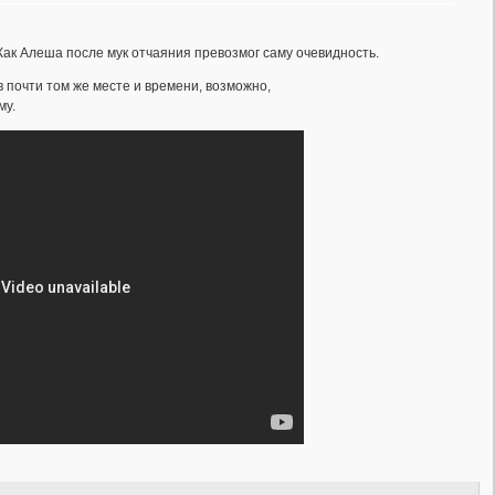
Как Алеша после мук отчаяния превозмог саму очевидность.
 в почти том же месте и времени, возможно,
му.