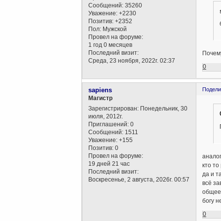
Сообщений:
35260
Уважение:
+2230
Позитив:
+2352
Пол:
Мужской
Провел на форуме:
1 год 0 месяцев
Последний визит:
Почем
Среда, 23 ноября, 2022г. 02:37
0
sapiens
Подели
Магистр
Зарегистрирован
: Понедельник, 30
июля, 2012г.
Приглашений:
0
Сообщений:
1511
Уважение:
+155
Позитив:
0
Провел на форуме:
анало
19 дней 21 час
кто то
Последний визит:
да и т
Воскресенье, 2 августа, 2026г. 00:57
всё за
общее
богу н
0