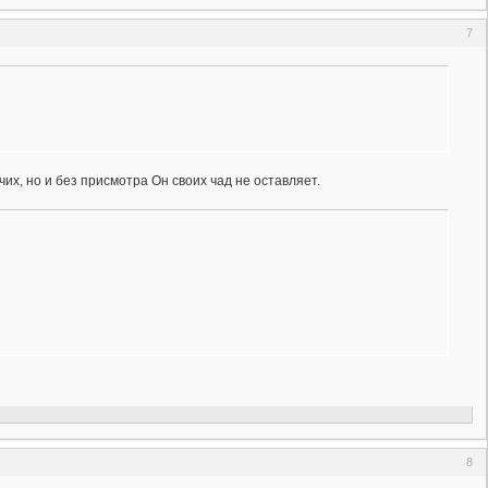
7
х, но и без присмотра Он своих чад не оставляет.
8