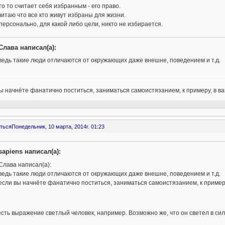
то то считает себя избранным - его право.
читаю что все кто живут избраны для жизни.
персонально, для какой либо цели, никто не избирается.
Слава написал(а):
ведь такие люди отличаются от окружающих даже внешне, поведением и т.д.
ы начнёте фанатично поститься, заниматься самоистязанием, к примеру, в 
ться
Понедельник, 10 марта, 2014г. 01:23
sapiens написал(а):
Слава написал(а):
ведь такие люди отличаются от окружающих даже внешне, поведением и т.д.
если вы начнёте фанатично поститься, заниматься самоистязанием, к приме
есть выражение светлый человек, например. Возможно же, что он светел в сил