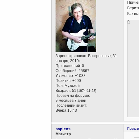
Причём
Верите
Как вы
0
Зарегистрирован
: Воскресенье, 31
января, 2010г.
Приглашений:
0
Сообщений:
25867
Уважение:
+1038
Позитив:
+690
Пол:
Мужской
Возраст:
51
[1974-11-28]
Провел на форуме:
9 месяцев 7 дней
Последний визит:
Вчера 15:43
sapiens
Подели
Магистр