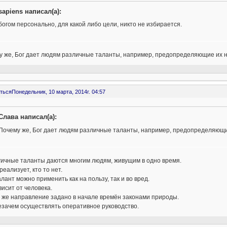
sapiens написал(а):
богом персонально, для какой либо цели, никто не избирается.
у же, Бог дает людям различные таланты, например, предопределяющие их 
ться
Понедельник, 10 марта, 2014г. 04:57
Слава написал(а):
Почему же, Бог дает людям различные таланты, например, предопределяющи
гичные таланты даются многим людям, живущим в одно время.
 реализует, кто то нет.
алант можно применить как на пользу, так и во вред.
висит от человека.
 же направление задано в начале времён законами природы.
езачем осуществлять оперативное руководство.