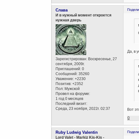
Слава
Подели
И в нужный момент откроется
нужная дверь
Да, в 
Зарегистрирован
: Воскресенье, 27
сентября, 2009г.
Приглашений:
0
Сообщений:
35260
Уважение:
+2230
Позитив:
+2352
Пол:
Мужской
Провел на форуме:
1 год 0 месяцев
Последний визит:
Среда, 23 ноября, 2022г. 02:37
Вот эт
0
Ruby Ludwig Valentin
Подели
Lord Valet - Markiz Kis-Kis -