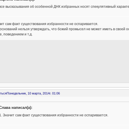
все высказывания об особенной ДНК избранных носят спекулятивный характе
чит сам факт существования избранности не оспаривается.
 оснований нельзя утверждать, что божий промысел не может иметь в своей 
, поведением и т.д.
ться
Понедельник, 10 марта, 2014г. 01:06
Слава написал(а):
1. Значит сам факт существования избранности не оспаривается.