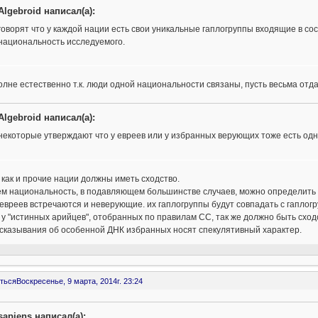
Algebroid написал(а):
говорят что у каждой нации есть свои уникальные гаплогруппы входящие в с
национальность исследуемого.
олне естественно т.к. люди одной национальности связаны, пусть весьма от
Algebroid написал(а):
некоторые утверждают что у евреев или у избранных верующих тоже есть одн
 как и прочие нации должны иметь сходство.
ем национальность, в подавляющем большинстве случаев, можно определить 
евреев встречаются и неверующие. их гаплогруппы будут совпадать с гапло
 у "истинных арийцев", отобранных по правилам СС, так же должно быть сход
ысказывания об особенной ДНК избранных носят спекулятивный характер.
ться
Воскресенье, 9 марта, 2014г. 23:24
sapiens написал(а):