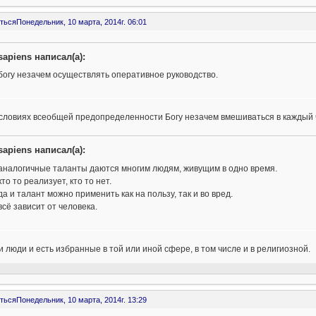
ться
Понедельник, 10 марта, 2014г. 06:01
sapiens написал(а):
богу незачем осуществлять оперативное руководство.
условиях всеобщей предопределенности Богу незачем вмешиваться в каждый чи
sapiens написал(а):
аналогичные таланты даются многим людям, живущим в одно время.
кто то реализует, кто то нет.
да и талант можно применить как на пользу, так и во вред.
всё зависит от человека.
и люди и есть избранные в той или иной сфере, в том числе и в религиозной.
ться
Понедельник, 10 марта, 2014г. 13:29