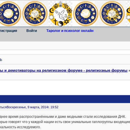
гистрация
Войти
Таролог и психолог онлайн
ь
.
ты и демотиваторы на религиозном форуме - религиозные форумы
ться
Воскресенье, 9 марта, 2014г. 19:52
днее время распространёнными и даже модными стали исследования ДНК.
рые говорят что у каждой нации есть свои уникальные гаплогруппы входящи
нальность исследуемого.