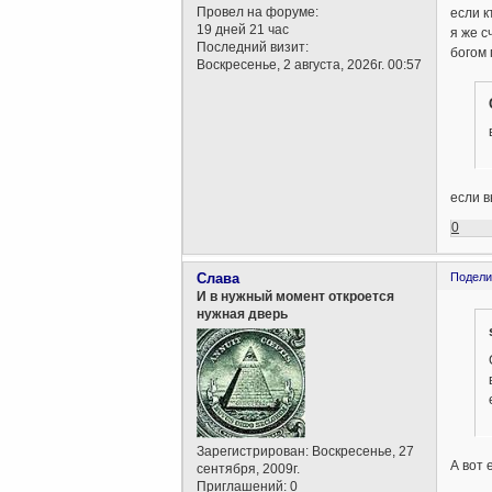
Провел на форуме:
если к
19 дней 21 час
я же с
Последний визит:
богом 
Воскресенье, 2 августа, 2026г. 00:57
если в
0
Слава
Подели
И в нужный момент откроется
нужная дверь
Зарегистрирован
: Воскресенье, 27
А вот 
сентября, 2009г.
Приглашений:
0