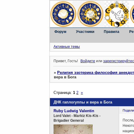
Форум
Участники
Правила
Ре
Активные темы
Привет, Гость!
Войдите
или
зарегистрируйтес
»
Религия эзотерика философия анекдо
вера в Бога
Страница:
1
2
»
ДНК гаплогуппы и вера в Бога
Ruby Ludwig Valentin
Подели
Lord Valet - Markiz Kis-Kis -
После
Brigadier General
Некото
нацио