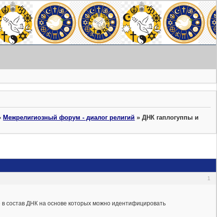
»
Межрелигиозный форум - диалог религий
»
ДНК гаплогуппы и
1
е в состав ДНК на основе которых можно идентифицировать