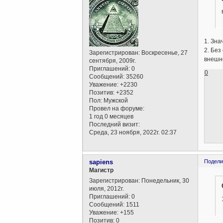
1. Зна
2. Без
Зарегистрирован
: Воскресенье, 27
внешне
сентября, 2009г.
Приглашений:
0
0
Сообщений:
35260
Уважение:
+2230
Позитив:
+2352
Пол:
Мужской
Провел на форуме:
1 год 0 месяцев
Последний визит:
Среда, 23 ноября, 2022г. 02:37
sapiens
Подели
Магистр
Зарегистрирован
: Понедельник, 30
июля, 2012г.
Приглашений:
0
Сообщений:
1511
Уважение:
+155
Позитив:
0