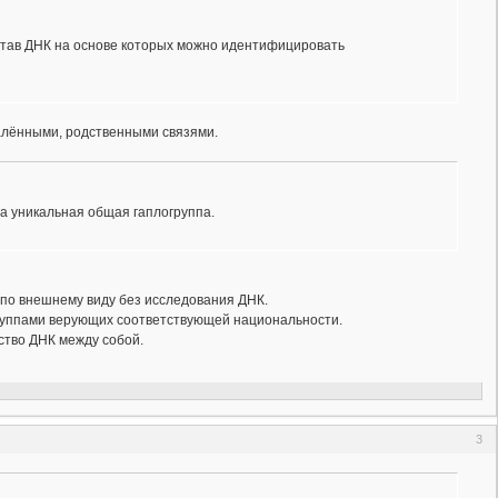
остав ДНК на основе которых можно идентифицировать
далёнными, родственными связями.
а уникальная общая гаплогруппа.
по внешнему виду без исследования ДНК.
группами верующих соответствующей национальности.
ство ДНК между собой.
3