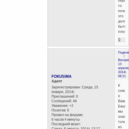
персо
то
почем
это
должн
быть
плохо
0
Подели
8
Воскре
13
апреля
2014г.
FOKUSIMA
08:21
Aдепт
К
Зарегистрирован
: Среда, 15
сожал
января, 2014г.
о
Приглашений:
0
Сообщений:
46
Вавил
Уважение:
+2
Башн
Позитив:
0
мы
Провел на форуме:
знаем
6 часов 4 минуты
только
Последний визит:
из
Среда, 6 августа, 2014г. 13:17