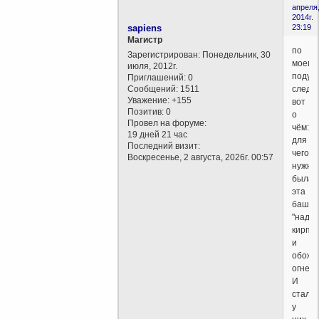
апреля
2014г.
sapiens
23:19
Магистр
по
Зарегистрирован
: Понедельник, 30
моему
июля, 2012г.
подум
Приглашений:
0
Сообщений:
1511
следу
Уважение:
+155
вот
Позитив:
0
о
Провел на форуме:
чём:
19 дней 21 час
для
Последний визит:
чего
Воскресенье, 2 августа, 2026г. 00:57
нужна
была
эта
башня
"наде
кирпи
и
обожж
огнем.
И
стали
у