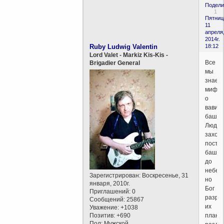
Подели
1
Пятниц
11
апреля
2014г.
Ruby Ludwig Valentin
18:12
Lord Valet - Markiz Kis-Kis -
Все
Brigadier General
мы
знаем
миф
о
вавил
башне
Люди
захот
постр
башн
до
небес
Зарегистрирован
: Воскресенье, 31
но
января, 2010г.
Бог
Приглашений:
0
разру
Сообщений:
25867
их
Уважение:
+1038
Позитив:
+690
планы
Пол:
Мужской