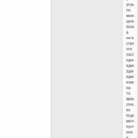
этом,
по
моему,
цель
бога,
а
не в
страх
что
постр
одно
единс
здание
единс
извес
на
то
время
спосо
из
подно
матер
пусть
оно
и