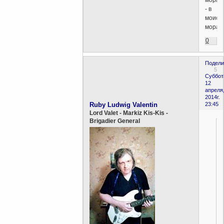
- в
моисе
морал
0
Подели
5
Суббот
12
апреля
2014г.
Ruby Ludwig Valentin
23:45
Lord Valet - Markiz Kis-Kis -
Brigadier General