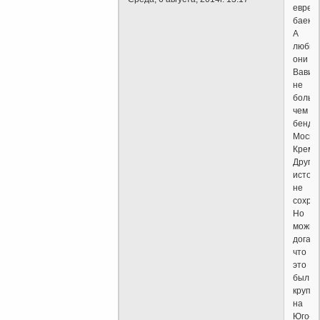
еврей
баек
А
любил
они
Вавил
не
больш
чем
бенде
Моско
Кремл
Других
источ
не
сохра
Но
можно
догад
что
это
был
крупн
на
Юго-