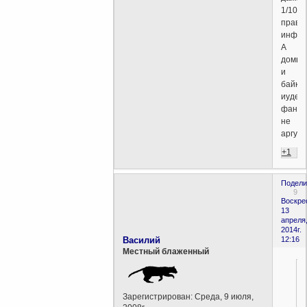
1/10
правд
инфор
А
домыс
и
байки
иудей
фанат
не
аргуме
+1
Подели
9
Воскре
13
апреля
2014г.
Василий
12:16
Местный блаженный
Зарегистрирован
: Среда, 9 июля,