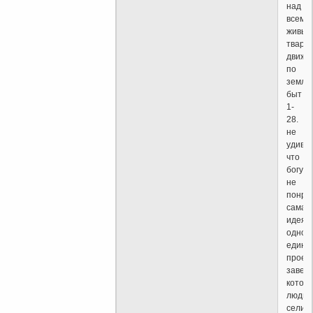
над
всеми
живым
тваря
движу
по
земле.
быт
1-
28.
не
удиви
что
богу
не
понра
сама
идея
одног
единс
проект
завер
котор
люди
сели