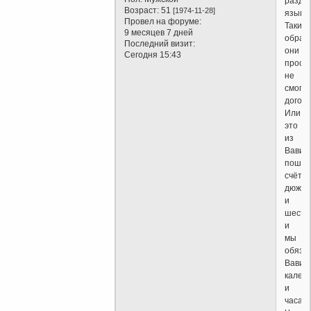
разде
Возраст:
51
[1974-11-28]
языки.
Провел на форуме:
Таким
9 месяцев 7 дней
образ
Последний визит:
они
Сегодня 15:43
прост
не
смогл
догово
Или
это
из
Вавил
пошёл
счёт
дюжин
и
шести
и
мы
обяза
Вавил
кален
и
часам