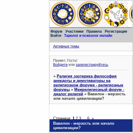
Форум
Участники
Правила
Регистрация
Войти
Таролог и психолог онлайн
Активные темы
Привет, Гость!
Войдите
или
зарегистрируйтесь
.
»
Религия эзотерика философия
анекдоты и демотиваторы на
религиозном форуме - религиозные
форумы
»
Межрелигиозный форум -
диалог религий
»
Вавилон - мерзость
или начало цивилизации?
Страница:
1
2
3
…
6
»
Вавилон - мерзость или начало
цивилизации?