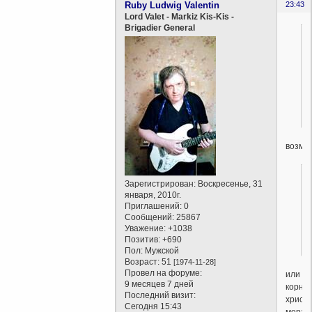
Ruby Ludwig Valentin
23:43
Lord Valet - Markiz Kis-Kis -
Brigadier General
возмо
Зарегистрирован
: Воскресенье, 31
января, 2010г.
Приглашений:
0
Сообщений:
25867
Уважение:
+1038
Позитив:
+690
Пол:
Мужской
Возраст:
51
[1974-11-28]
Провел на форуме:
или
9 месяцев 7 дней
корни
Последний визит:
христ
Сегодня 15:43
морал