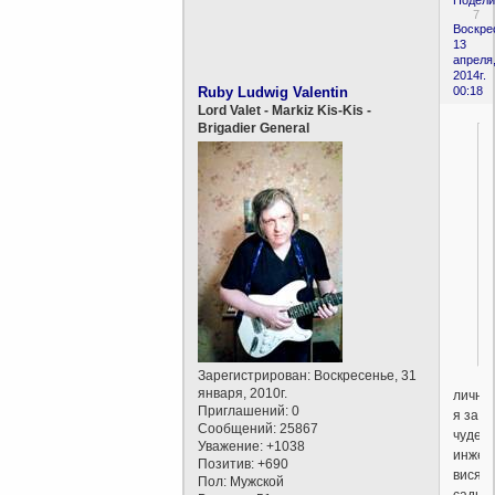
7
Воскре
13
апреля
2014г.
Ruby Ludwig Valentin
00:18
Lord Valet - Markiz Kis-Kis -
Brigadier General
Зарегистрирован
: Воскресенье, 31
января, 2010г.
лично
Приглашений:
0
я за
Сообщений:
25867
чудес
Уважение:
+1038
инжен
Позитив:
+690
висяч
Пол:
Мужской