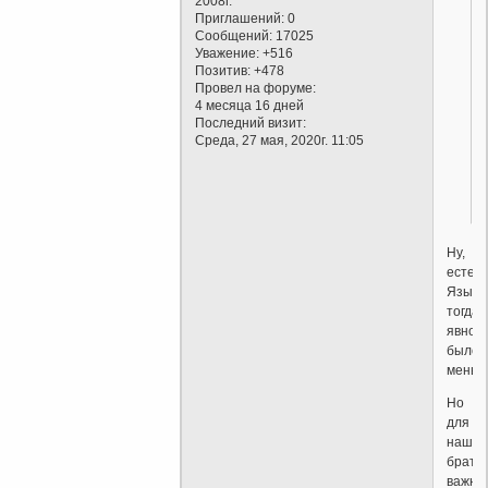
2008г.
Приглашений:
0
Сообщений:
17025
Уважение:
+516
Позитив:
+478
Провел на форуме:
4 месяца 16 дней
Последний визит:
Среда, 27 мая, 2020г. 11:05
Ну,
естест
Языко
тогда
явно
было
меньш
Но
для
нашег
брата
важне