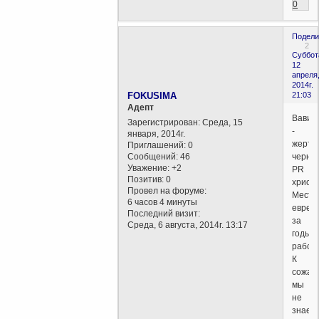
0
Подели
2
Суббот
12
апреля
2014г.
FOKUSIMA
21:03
Aдепт
Вавил
Зарегистрирован
: Среда, 15
-
января, 2014г.
жертв
Приглашений:
0
Сообщений:
46
черно
Уважение:
+2
PR
Позитив:
0
христ
Провел на форуме:
Месть
6 часов 4 минуты
еврее
Последний визит:
за
Среда, 6 августа, 2014г. 13:17
годы
рабств
К
сожал
мы
не
знаем