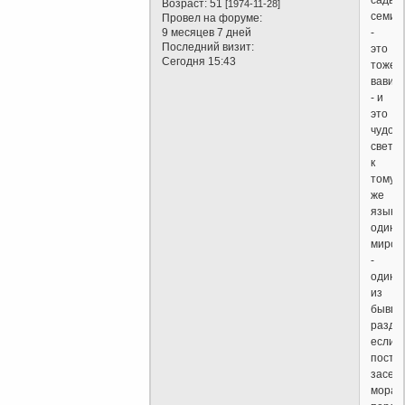
сады
Возраст:
51
[1974-11-28]
семир
Провел на форуме:
-
9 месяцев 7 дней
Последний визит:
это
Сегодня 15:43
тоже
вавил
- и
это
чудо
света.
к
тому
же
язык
один
миров
-
один
из
бывши
разде
если
постр
засел
морал