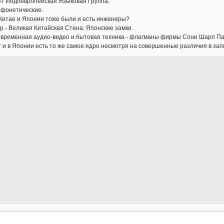
ят Индоевропейская Языковая Группа.
 фонетические.
Китае и Японии тоже были и есть инженеры?
 - Великая Китайская Стена. Японские замки.
овременная аудио-видео и бытовая техника - флагманы фирмы Сони Шарп Па
 и в Японии есть то же самое ядро несмотря на совершенные различия в зап