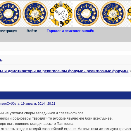
гистрация
Войти
Таролог и психолог онлайн
ь
.
ты и демотиваторы на религиозном форуме - религиозные форумы
ться
Суббота, 19 апреля, 2014г. 20:21
ии не утихают споры западников и славянофилов.
ники и родноверы твердят что русские языческие боги всех умнее.
ере есть влияние скандинавского Пантеона.
- это есть везде в каждой европейской стране. Математики используют грече