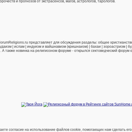
рочеств и прогнозов от экстрасенсов, магов, астрологов, тарологов.
orumReligions.ru представляет для обсуждения разделы: общее христианство 
удаизм | ислам | индуизм и вайшнавизм (кришнаизм) | бахаи | зороастризм | бу
е. А также новинка на религиозном форуме - открылся сектоведческий форум 
е согласие на использование файлов cookie, помогающих нам сделать его удоб