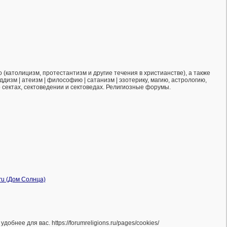
(католицизм, протестантизм и другие течения в христианстве), а также
ддизм | атеизм | философию | сатанизм | эзотерику, магию, астрологию,
о сектах, сектоведении и сектоведах. Религиозные форумы.
нее для вас. https://forumreligions.ru/pages/cookies/