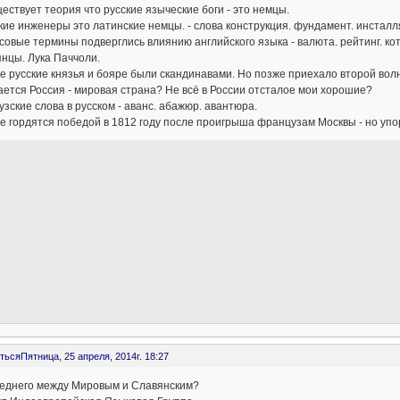
ествует теория что русские языческие боги - это немцы.
кие инженеры это латинские немцы. - слова конструкция. фундамент. инсталл
овые термины подверглись влиянию английского языка - валюта. рейтинг. ко
нцы. Лука Паччоли.
 русские князья и бояре были скандинавами. Но позже приехало второй волн
ется Россия - мировая страна? Не всё в России отсталое мои хорошие?
зские слова в русском - аванс. абажюр. авантюра.
е гордятся победой в 1812 году после проигрыша французам Москвы - но уп
ться
Пятница, 25 апреля, 2014г. 18:27
реднего между Мировым и Славянским?