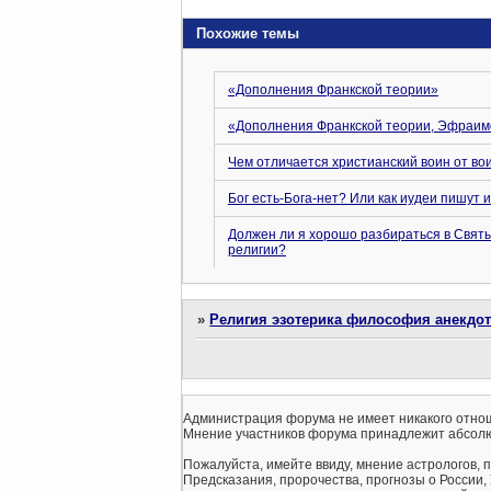
Похожие темы
«Дополнения Франкской теории»
«Дополнения Франкской теории, Эфраим
Чем отличается христианский воин от в
Бог есть-Бога-нет? Или как иудеи пишут и
Должен ли я хорошо разбираться в Свят
религии?
»
Религия эзотерика философия анекдо
Администрация форума не имеет никакого отнош
Мнение участников форума принадлежит абсолю
Пожалуйста, имейте ввиду, мнение астрологов, 
Предсказания, пророчества, прогнозы о России,