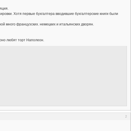
яция.
тировки. Хотя первые бухгалтера вводившие бухгалтерские книги были
ой много французских. немецких и итальянских дворян.
орно любят торт Наполеон.
2