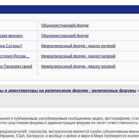
Общехристианский форум
ская версия»
Общехристианский форум
оина Сатаны?
Межрелигиозный форум - диалог религий
стория России....
Межрелигиозный форум - диалог религий
ых Писаниях своей
Межрелигиозный форум - диалог религий
ты и демотиваторы на религиозном форуме - религиозные форумы
ения к публикуемым, републикуемым сообщениям, видео, фотографиям, стат
тно участникам форума и администрация форума не несет ответственность 
предсказателей, тарологов, экстрасенсов является сугубо субъективным мнен
 Украине, США, Беларуси, и вообще о войне и мире в Мире публикуются искл