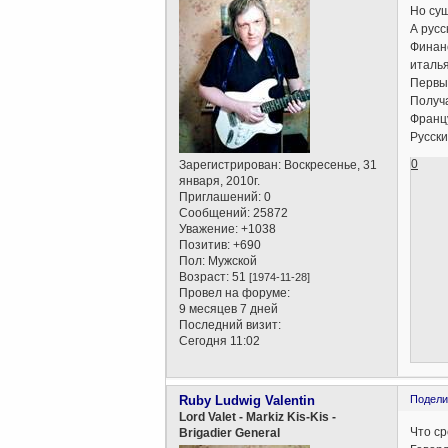
Но сущ
А русс
Финанс
италья
Первые
Получа
Францу
Русски
0
Зарегистрирован
: Воскресенье, 31
января, 2010г.
Приглашений:
0
Сообщений:
25872
Уважение:
+1038
Позитив:
+690
Пол:
Мужской
Возраст:
51
[1974-11-28]
Провел на форуме:
9 месяцев 7 дней
Последний визит:
Сегодня 11:02
Ruby Ludwig Valentin
Подели
Lord Valet - Markiz Kis-Kis -
Что с
Brigadier General