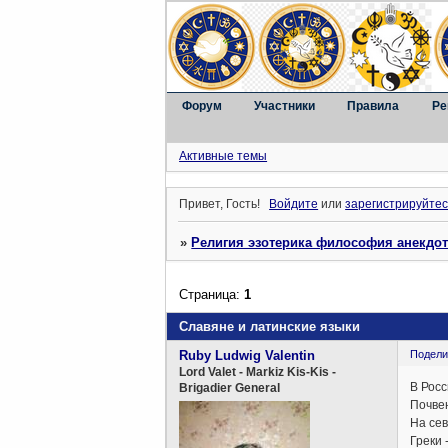
Форум
Участники
Правила
Ре
Активные темы
Привет, Гость!
Войдите
или
зарегистрируйтес
»
Религия эзотерика философия анекдо
Страница:
1
Славяне и латинские языки
Ruby Ludwig Valentin
Подели
Lord Valet - Markiz Kis-Kis -
В Росс
Brigadier General
Почвен
На сев
Греки 