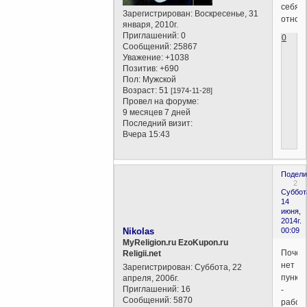
себя
Зарегистрирован
: Воскресенье, 31
относ
января, 2010г.
Приглашений:
0
0
Сообщений:
25867
Уважение:
+1038
Позитив:
+690
Пол:
Мужской
Возраст:
51
[1974-11-28]
Провел на форуме:
9 месяцев 7 дней
Последний визит:
Вчера 15:43
Подели
2
Суббот
14
июня,
2014г.
Nikolas
00:09
MyReligion.ru EzoKupon.ru
Почем
Religii.net
нет
Зарегистрирован
: Суббота, 22
пункта
апреля, 2006г.
Приглашений:
16
-
Сообщений:
5870
работа