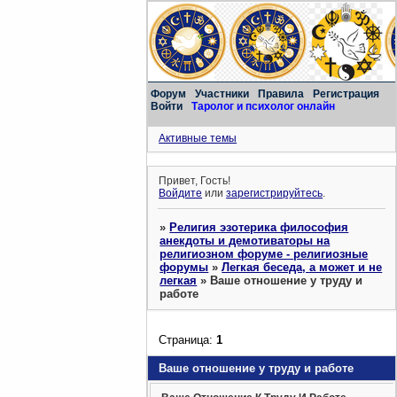
Форум
Участники
Правила
Регистрация
Войти
Таролог и психолог онлайн
Активные темы
Привет, Гость!
Войдите
или
зарегистрируйтесь
.
»
Религия эзотерика философия
анекдоты и демотиваторы на
религиозном форуме - религиозные
форумы
»
Легкая беседа, а может и не
легкая
»
Ваше отношение у труду и
работе
Страница:
1
Ваше отношение у труду и работе