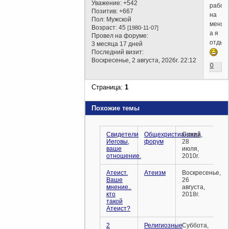
Уважение:
+542
работ
Позитив:
+667
на
Пол:
Мужской
меня,
Возраст:
45
[1980-11-07]
а я
Провел на форуме:
отдых
3 месяца 17 дней
Последний визит:
Воскресенье, 2 августа, 2026г. 22:12
0
Страница:
1
Похожие темы
Свидетели
Общехристианский
Среда,
Иеговы,
форум
28
ваше
июля,
отношение.
2010г.
Атеист.
Атеизм
Воскресенье,
Ваше
26
мнение..
августа,
кто
2018г.
такой
Атеист?
2
Религиозные
Суббота,