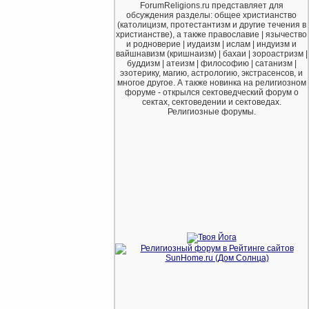
ForumReligions.ru представляет для
обсуждения разделы: общее христианство
(католицизм, протестантизм и другие течения в
христианстве), а также православие | язычество
и родноверие | иудаизм | ислам | индуизм и
вайшнавизм (кришнаизм) | бахаи | зороастризм |
буддизм | атеизм | философию | сатанизм |
эзотерику, магию, астрологию, экстрасенсов, и
многое другое. А также новинка на религиозном
форуме - открылся сектоведческий форум о
сектах, сектоведении и сектоведах.
Религиозные форумы.