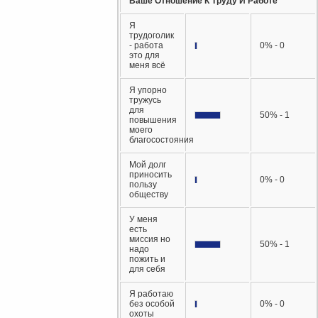
Ваше Отношение К Труду И Работе
Я
трудоголик
- работа
0% - 0
это для
меня всё
Я упорно
тружусь
для
50% - 1
повышения
моего
благосостояния
Мой долг
приносить
0% - 0
пользу
обществу
У меня
есть
миссия но
50% - 1
надо
пожить и
для себя
Я работаю
без особой
0% - 0
охоты