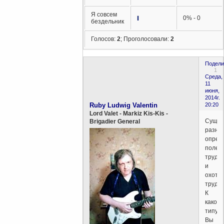
Я совсем
0% - 0
бездельник
Голосов:
2
;
Проголосовали:
2
Подели
1
Среда,
11
июня,
2014г.
Ruby Ludwig Valentin
20:20
Lord Valet - Markiz Kis-Kis -
Сущес
Brigadier General
разны
опред
полез
труда
и
охоты
трудит
К
какому
типу
Вы