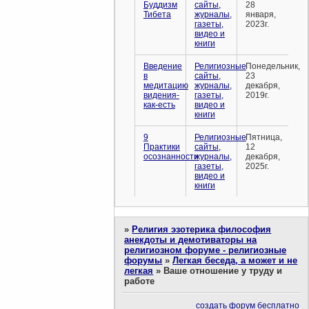
Буддизм
сайты,
28
Тибета
журналы,
января,
газеты,
2023г.
видео и
книги
Введение
Религиозные
Понедельник,
в
сайты,
23
медитацию
журналы,
декабря,
видения-
газеты,
2019г.
как-есть
видео и
книги
9
Религиозные
Пятница,
Практики
сайты,
12
осознанности
журналы,
декабря,
газеты,
2025г.
видео и
книги
»
Религия эзотерика философия
анекдоты и демотиваторы на
религиозном форуме - религиозные
форумы
»
Легкая беседа, а может и не
легкая
»
Ваше отношение у труду и
работе
создать форум бесплатно