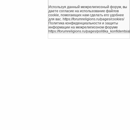
Используя данный межрелигиозный форум, вы
даете согласие на использование файлов
cookie, помогающих нам сделать его удобнее
для вас. https://forumreligions.ru/pages/cookies/
Политика конфиденциальности и защиты
информации на межрелигиозном форуме
https://forumreligions.ru/pages/politika_konfidentsial