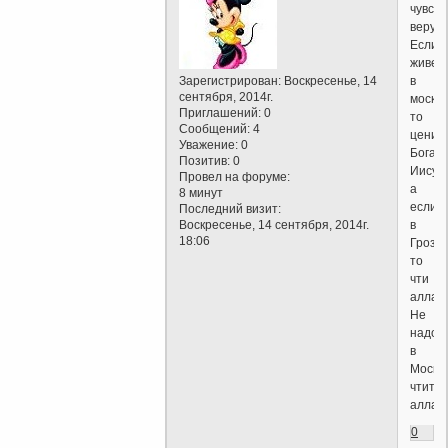
чувств
верущ
Если
живеш
Зарегистрирован
: Воскресенье, 14
в
сентября, 2014г.
москв
Приглашений:
0
то
Сообщений:
4
цени
Уважение:
0
Бога
Позитив:
0
Иисуса
Провел на форуме:
а
8 минут
если
Последний визит:
Воскресенье, 14 сентября, 2014г.
в
18:06
Грозн
то
чти
аллаха
Не
надо
в
Москв
чтить
аллах
0