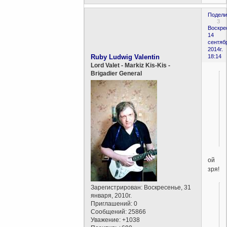
Подели
3
Воскре
14
сентяб
2014г.
Ruby Ludwig Valentin
18:14
Lord Valet - Markiz Kis-Kis -
Brigadier General
ой
зря!
Зарегистрирован
: Воскресенье, 31
января, 2010г.
Приглашений:
0
Сообщений:
25866
Уважение:
+1038