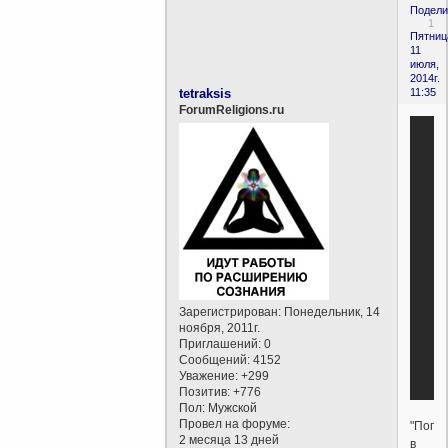
Подели
1
Пятниц
11
июля,
2014г.
tetraksis
11:35
ForumReligions.ru
Зарегистрирован
: Понедельник, 14
ноября, 2011г.
Приглашений:
0
Сообщений:
4152
Уважение:
+299
Позитив:
+776
Пол:
Мужской
Провел на форуме:
"Попр
2 месяца 13 дней
в