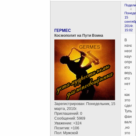
Подели
4
Понеде
15
сентяб
2014г.
ГЕРМЕС
15:02
Космополит на Пути Воина
В
начал
необх
научи
опред
кто
верую
кто
нет
-
как
это
Зарегистрирован
: Понедельник, 15
сдела
марта, 2010г.
Тупых
Приглашений:
0
фанат
Сообщений:
5969
валом
Уважение:
+324
,но
Позитив:
+106
Пол:
Мужской
это