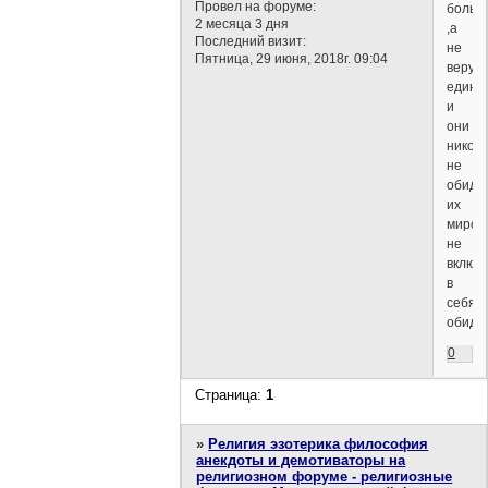
Провел на форуме:
больн
2 месяца 3 дня
,а
Последний визит:
не
Пятница, 29 июня, 2018г. 09:04
верую
едини
и
они
никогд
не
обидят
их
миров
не
включ
в
себя
обиду.
0
Страница:
1
»
Религия эзотерика философия
анекдоты и демотиваторы на
религиозном форуме - религиозные