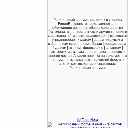
Религиозный форум о религиях и учениях
ForumReligions.ru представляет для
обсуждения разделы: общее христианство
(католицизм, протестантизм и другие течения в
христианстве), а также православие | язычество
и родноверие | иудаизм | ислам | индуизм и
вайшнавизм (кришнаизм) | бахаи | зороастризм |
буддизм | атеизм | философию | сатанизм |
эзотерику, магию, астрологию, экстрасенсов, и
многое другое. А также новинка на религиозном
форуме - открылся сектоведческий форум о
сектах, сектоведении и сектоведах.
Религиозные форумы.