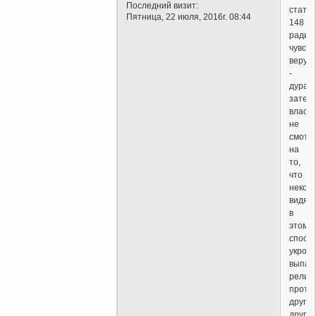
Последний визит:
стать
Пятница, 22 июля, 2016г. 08:44
148
ради
чувств
верую
-
дурац
затея
власти
не
смотр
на
то,
что
некот
видят
в
этом
спосо
укрощ
выпад
религ
проти
друг
друга".