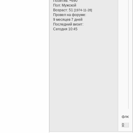
Позитив:
+690
Пол:
Мужской
Возраст:
51
[1974-11-28]
Провел на форуме:
9 месяцев 7 дней
Последний визит:
Сегодня 10:45
флюге
0