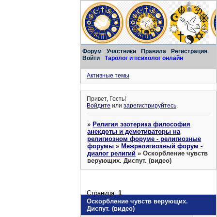
Форум
Участники
Правила
Регистрация
Войти
Таролог и психолог онлайн
Активные темы
Привет, Гость!
Войдите
или
зарегистрируйтесь
.
»
Религия эзотерика философия
анекдоты и демотиваторы на
религиозном форуме - религиозные
форумы
»
Межрелигиозный форум -
диалог религий
»
Оскорбление чувств
верующих. Диспут. (видео)
Страница:
1
Оскорбление чувств верующих.
Диспут. (видео)