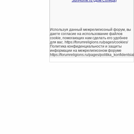
Используя данный межрелигиозный форум, вы
даете согласие на использование файлов
cookie, помогающих нам сделать его удобнее
для вас. https://forumreligions.ru/pages/cookies/
Политика конфиденциальности и защиты
информации на межрелигиозном форуме
https://forumreligions.ru/pages/politika_konfidentsial