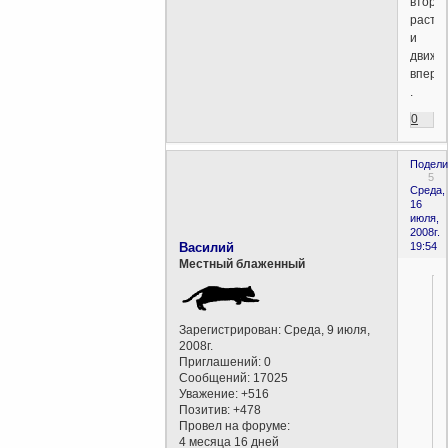
вторы
растут
и
движу
впере
.
0
Подели
5
Среда,
16
июля,
2008г.
Василий
19:54
Местный блаженный
Зарегистрирован
: Среда, 9 июля,
2008г.
Приглашений:
0
Сообщений:
17025
Уважение:
+516
Позитив:
+478
Провел на форуме:
4 месяца 16 дней