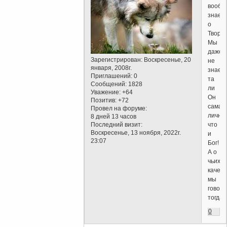
вообщ
знаем
о
Творц
Мы
даже
Зарегистрирован
: Воскресенье, 20
не
января, 2008г.
знаем,
Приглашений:
0
та
Сообщений:
1828
ли
Уважение:
+64
Он
Позитив:
+72
самая
Провел на форуме:
личнос
8 дней 13 часов
Последний визит:
что
Воскресенье, 13 ноября, 2022г.
и
23:07
Бог!
А о
чьих
качест
мы
говор
тогда?
0