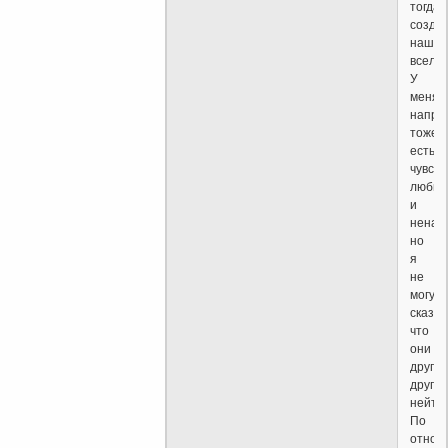
тогда
созда
нашу
вселе
У
меня,
напри
тоже
есть
чувств
любви
и
ненави
но
я
не
могу
сказат
что
они
друг
друга
нейтр
По
отнош