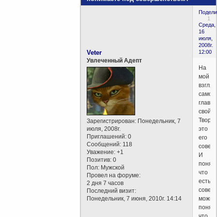
Подели
1
Среда,
16
июля,
2008г.
Veter
12:00
Увлеченный Адепт
На
мой
взгляд
самое
главн
свойс
Творц
Зарегистрирован
: Понедельник, 7
июля, 2008г.
это
Приглашений:
0
его
Сообщений:
118
совер
Уважение:
+1
И
Позитив:
0
поняв,
Пол:
Мужской
что
Провел на форуме:
есть
2 дня 7 часов
совер
Последний визит:
Понедельник, 7 июня, 2010г. 14:14
можно
понять
что