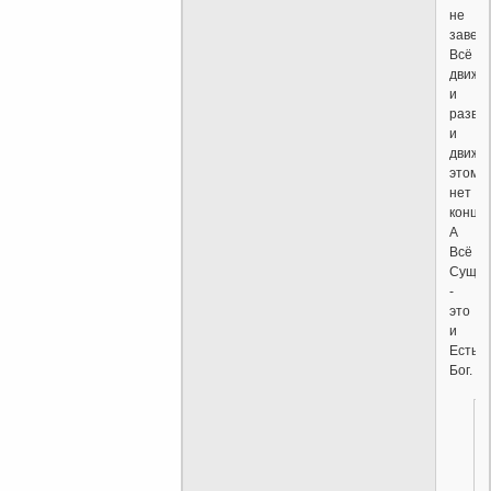
не
завер
Всё
движе
и
развив
и
движе
этому
нет
конца.
А
Всё
Суще
-
это
и
Есть
Бог.