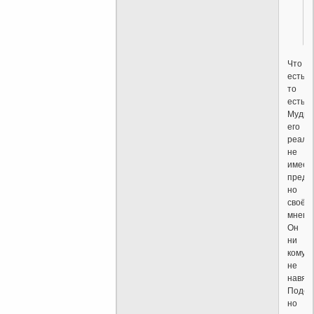
Что
есть,
то
есть.
Мудро
его
реаль
не
имеет
преде
но
своё
мнени
Он
ни
кому
не
навяз
Подск
но