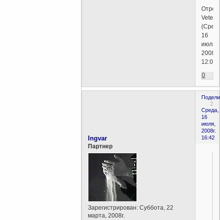
Отред
Veter
(Среда
16
июля,
2008г.
12:02)
0
Подели
2
Среда,
16
июля,
2008г.
Ingvar
16:42
Партнер
Зарегистрирован
: Суббота, 22
марта, 2008г.