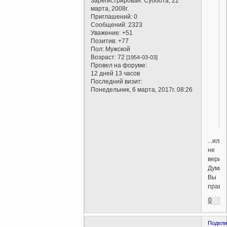
Зарегистрирован
: Суббота, 22
марта, 2008г.
Приглашений:
0
Сообщений:
2323
Уважение:
+51
Позитив:
+77
Пол:
Мужской
Возраст:
72
[1954-03-03]
Провел на форуме:
12 дней 13 часов
Последний визит:
Понедельник, 6 марта, 2017г. 08:26
...или
не
верить
Думаю
Вы
правы
0
Подели