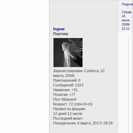
Подели
7
Среда,
16
июля,
2008г.
Ingvar
22:11
Партнер
Зарегистрирован
: Суббота, 22
марта, 2008г.
Приглашений:
0
Сообщений:
2323
Уважение:
+51
Позитив:
+77
Пол:
Мужской
Возраст:
72
[1954-03-03]
Провел на форуме:
12 дней 13 часов
Последний визит:
Понедельник, 6 марта, 2017г. 08:26