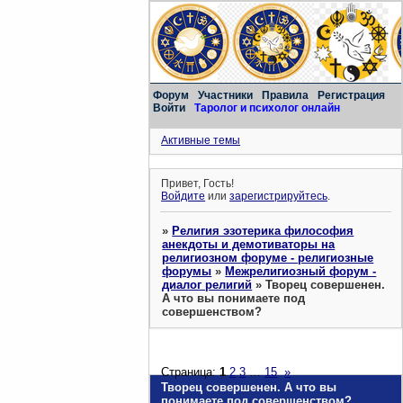
Форум
Участники
Правила
Регистрация
Войти
Таролог и психолог онлайн
Активные темы
Привет, Гость!
Войдите
или
зарегистрируйтесь
.
»
Религия эзотерика философия
анекдоты и демотиваторы на
религиозном форуме - религиозные
форумы
»
Межрелигиозный форум -
диалог религий
»
Творец совершенен.
А что вы понимаете под
совершенством?
Страница:
1
2
3
…
15
»
Творец совершенен. А что вы
понимаете под совершенством?