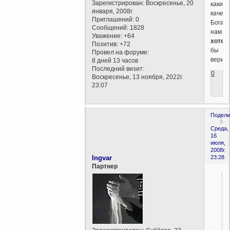
Зарегистрирован
: Воскресенье, 20
какие
января, 2008г.
качест
Приглашений:
0
Бога
Сообщений:
1828
нам
Уважение:
+64
хотел
Позитив:
+72
бы
Провел на форуме:
верить.
8 дней 13 часов
Последний визит:
0
Воскресенье, 13 ноября, 2022г.
23:07
Подели
9
Среда,
16
июля,
2008г.
Ingvar
23:28
Партнер