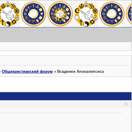
»
Общехристианский форум
»
Всадники Апокалипсиса
31