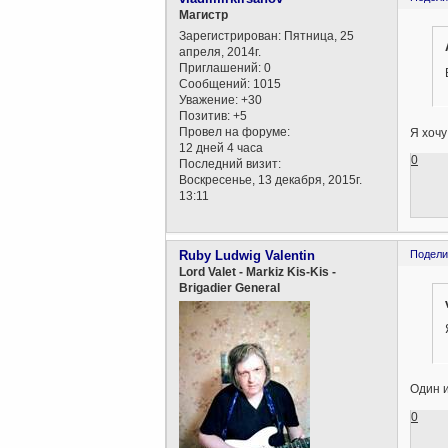
Магистр
Зарегистрирован
: Пятница, 25
апреля, 2014г.
Приглашений:
0
Сообщений:
1015
Уважение:
+30
Позитив:
+5
Провел на форуме:
Я хочу
12 дней 4 часа
0
Последний визит:
Воскресенье, 13 декабря, 2015г.
13:11
Ruby Ludwig Valentin
Подели
Lord Valet - Markiz Kis-Kis -
Brigadier General
Один и
0