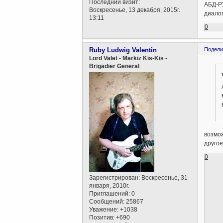
Последний визит:
АБД-РУ
Воскресенье, 13 декабря, 2015г.
диалог
13:11
0
Ruby Ludwig Valentin
Подели
Lord Valet - Markiz Kis-Kis -
Brigadier General
возмож
другое
0
Зарегистрирован
: Воскресенье, 31
января, 2010г.
Приглашений:
0
Сообщений:
25867
Уважение:
+1038
Позитив:
+690