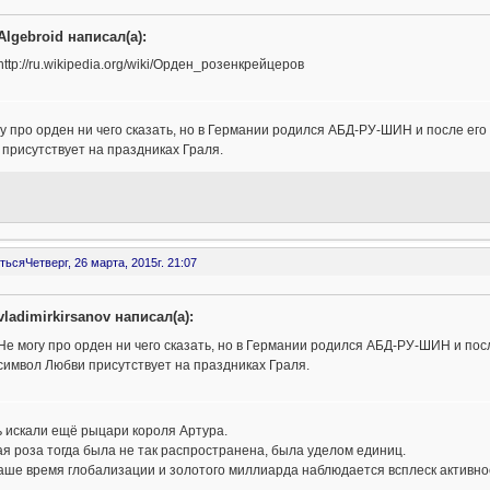
Algebroid написал(а):
http://ru.wikipedia.org/wiki/Орден_розенкрейцеров
у про орден ни чего сказать, но в Германии родился АБД-РУ-ШИН и после его
присутствует на праздниках Граля.
ться
Четверг, 26 марта, 2015г. 21:07
vladimirkirsanov написал(а):
Не могу про орден ни чего сказать, но в Германии родился АБД-РУ-ШИН и пос
символ Любви присутствует на праздниках Граля.
 искали ещё рыцари короля Артура.
я роза тогда была не так распространена, была уделом единиц.
аше время глобализации и золотого миллиарда наблюдается всплеск активно