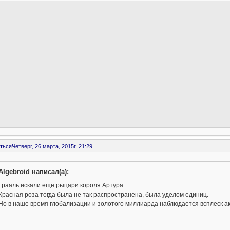
ться
Четверг, 26 марта, 2015г. 21:29
Algebroid написал(а):
Грааль искали ещё рыцари короля Артура.
Красная роза тогда была не так распространена, была уделом единиц.
Но в наше время глобализации и золотого миллиарда наблюдается всплеск ак