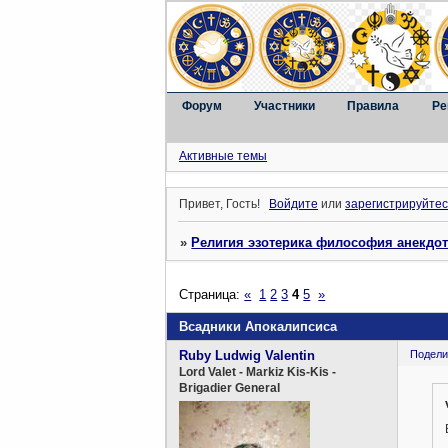
Форум
Участники
Правила
Ре
Активные темы
Привет, Гость!
Войдите
или
зарегистрируйтес
»
Религия эзотерика философия анекдо
Страница:
«
1
2
3
4
5
»
Всадники Апокалипсиса
Ruby Ludwig Valentin
Подели
Lord Valet - Markiz Kis-Kis -
Brigadier General