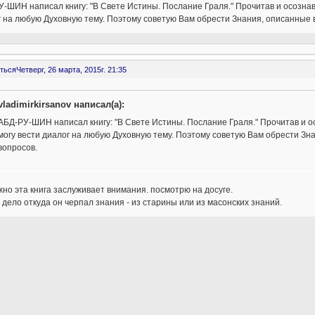
-ШИН написал книгу: "В Свете Истины. Послание Граля." Прочитав и осознав
 на любую Духовную тему. Поэтому советую Вам обрести Знания, описанные в
ться
Четверг, 26 марта, 2015г. 21:35
vladimirkirsanov написал(а):
АБД-РУ-ШИН написал книгу: "В Свете Истины. Послание Граля." Прочитав и о
могу вести диалог на любую Духовную тему. Поэтому советую Вам обрести Зна
вопросов.
но эта книга заслуживает внимания. посмотрю на досуге.
 дело откуда он черпал знания - из старины или из масонских знаний.