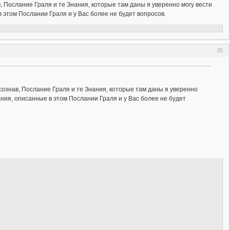
, Послание Граля и те Знания, которые там даны я уверенно могу вести
 этом Послании Граля и у Вас более не будет вопросов.
35
сознав, Послание Граля и те Знания, которые там даны я уверенно
ния, описанные в этом Послании Граля и у Вас более не будет