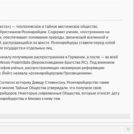
еста») — теологическое и тайное мистическое общество,
 Христианом Розенкрейцем. Содержит учение, «построенное на
ка, обеспечивают понимание природы, физической вселенной и
й, распускающейся на кресте. Розенкрейцеры ставили перед собой
я государств и отдельных лиц.
ачалу получившие распространение в Германии, а после — во всей
fessio Fraternitatis (Вероисповедание Братства RC). Под влиянием
ософов-учёных, распространяющих «всемирную реформацию
ис Йейтс назвала «розенкрейцерским Просвещением».
Согласно историку Дэвиду Стивенсону, Розенкрейцерство также
я многие Тайные Общества утверждали, что получили свою
нкрейцеров. Некоторые современные Общества, которые относят дату
крейцерства и близких к нему тем.
32