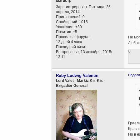
Магистр
Зарегистрирован
: Пятница, 25
апреля, 2014г.
Приглашений:
0
Сообщений:
1015
Уважение:
+30
Позитив:
+5
Провел на форуме:
Не мог
12 дней 4 часа
Любви 
Последний визит:
0
Воскресенье, 13 декабря, 2015г.
13:11
Ruby Ludwig Valentin
Подели
Lord Valet - Markiz Kis-Kis -
Brigadier General
Грааль
Красна
Но в н