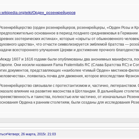
/ru.wikipedia.org/wiki/Орден_розенкрейцеров
Розенкре́йцерство (орден розенкрейцеров, розенкрейцеры, «Орден Розы и Кр
предположительно основанное в период позднего средневековья в Германии
древних эзотерических истинах», которые «скрыты от обыкновенного челове
духовного царства», что отчасти символизируется эмблемой братства — розо
задачи всестороннего улучшения Церкви и достижение прочного благоденстви
Между 1607 и 1616 годами были опубликованы два анонимных манифеста, пон
Европе. Они носили названия Fama Fraternitatis RC (Слава Братства RC) и Con
этих документов, представляющих «наиболее чтимый Орден» мистиков-фил
человечества», появилась почва для движения, которое впоследствии Фрэнс
Розенкрейцерство связывали с протестантизмом и, частично, лютеранством. 
оказало влияние на развитие масонства в Шотландии. В дальнейшие столети
преемственность и таинства, полностью или частично, от изначальных Розе
основания Ордена к ранним столетиям, были созданы для исследования Розен
ться
Четверг, 26 марта, 2015г. 21:03