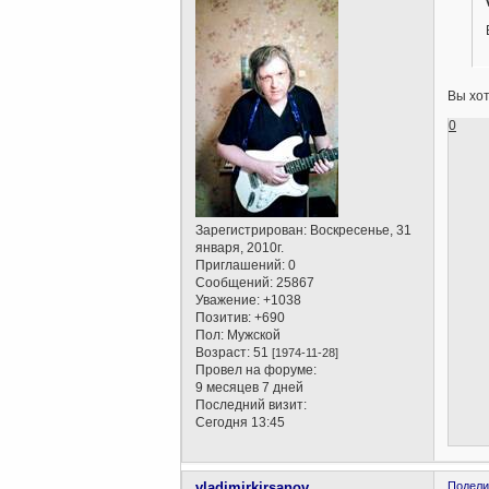
Вы хот
0
Зарегистрирован
: Воскресенье, 31
января, 2010г.
Приглашений:
0
Сообщений:
25867
Уважение:
+1038
Позитив:
+690
Пол:
Мужской
Возраст:
51
[1974-11-28]
Провел на форуме:
9 месяцев 7 дней
Последний визит:
Сегодня 13:45
vladimirkirsanov
Подели