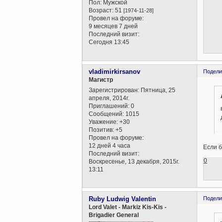
Пол:
Мужской
Возраст:
51
[1974-11-28]
Провел на форуме:
9 месяцев 7 дней
Последний визит:
Сегодня 13:45
vladimirkirsanov
Подели
Магистр
Зарегистрирован
: Пятница, 25
апреля, 2014г.
Приглашений:
0
Сообщений:
1015
Уважение:
+30
Позитив:
+5
Провел на форуме:
12 дней 4 часа
Если б
Последний визит:
0
Воскресенье, 13 декабря, 2015г.
13:11
Ruby Ludwig Valentin
Подели
Lord Valet - Markiz Kis-Kis -
Brigadier General