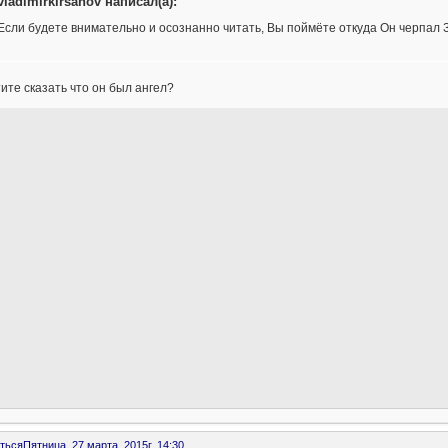
vladimirkirsanov написал(а):
Если будете внимательно и осознанно читать, Вы поймёте откуда Он черпал 
ите сказать что он был ангел?
ться
Пятница, 27 марта, 2015г. 14:30