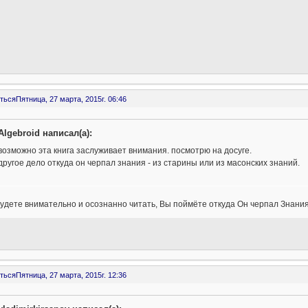
ться
Пятница, 27 марта, 2015г. 06:46
Algebroid написал(а):
возможно эта книга заслуживает внимания. посмотрю на досуге.
другое дело откуда он черпал знания - из старины или из масонских знаний.
удете внимательно и осознанно читать, Вы поймёте откуда Он черпал Знания
ться
Пятница, 27 марта, 2015г. 12:36