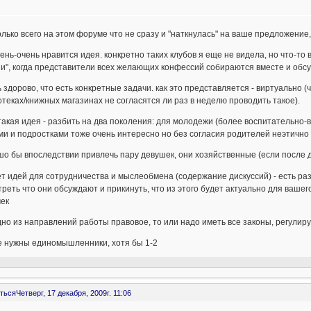
олько всего на этом форуме что не сразу и "наткнулась" на ваше предложение
ень-очень нравится идея. конкретно таких клубов я еще не видела, но что-то
и", когда представители всех желающих конфессий собираются вместе и обсуж
ь здорово, что есть конкретные задачи. как это представляется - виртуальн
теках/книжных магазинах не согласятся ли раз в неделю проводить такое).
такая идея - разбить на два поколения: для молодежи (более воспитательно-
ми и подростками тоже очень интересно но без согласия родителей неэтично 
шо бы впоследствии привлечь пару девушек, они хозяйственные (если после 
ет идей для сотрудничества и мыслеобмена (содержание дискуссий) - есть 
реть что они обсуждают и прикинуть, что из этого будет актуально для вашего
чек
 одно из направлений работы правовое, то или надо иметь все законы, регулир
е нужны единомышленники, хотя бы 1-2
ться
Четверг, 17 декабря, 2009г. 11:06