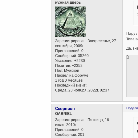
нужная дверь
Пару л
Типа в
Зарегистрирован
: Воскресенье, 27
сентября, 2009г.
Да, зн
Приглашений:
0
Сообщений:
35260
0
Уважение:
+2230
Позитив:
+2352
Пол:
Мужской
Провел на форуме:
1 год 0 месяцев
Последний визит:
Среда, 23 ноября, 2022г. 02:37
Скорпион
Подели
GABRIEL
Зарегистрирован
: Пятница, 16
июля, 2010г.
Приглашений:
0
Сообщений:
201