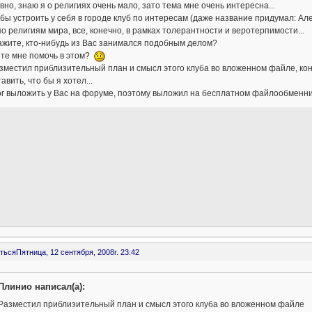
вно, знаю я о религиях очень мало, зато тема мне очень интересна...
бы устроить у себя в городе клуб по интересам (даже название придумал: А
о религиям мира, все, конечно, в рамках толерантности и веротерпимости...
ажите, кто-нибудь из Вас занимался подобным делом?
те мне помочь в этом?
зместил приблизительный план и смысл этого клуба во вложенном файле, коне
авить, что бы я хотел...
г выложить у Вас на форуме, поэтому выложил на бесплатном файлообменнике п
ться
Пятница, 12 сентября, 2008г. 23:42
Плинио написал(а):
Разместил приблизительный план и смысл этого клуба во вложенном файле