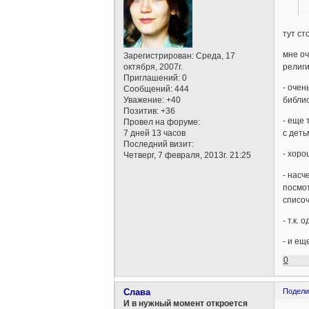
тут ст
мне оч
Зарегистрирован
: Среда, 17
религи
октября, 2007г.
Приглашений:
0
- очен
Сообщений:
444
библио
Уважение:
+40
Позитив:
+36
- еще 
Провел на форуме:
7 дней 13 часов
с деть
Последний визит:
- хоро
Четверг, 7 февраля, 2013г. 21:25
- насч
посмот
списо
- т.к.
- и ещ
0
Слава
Подели
И в нужный момент откроется