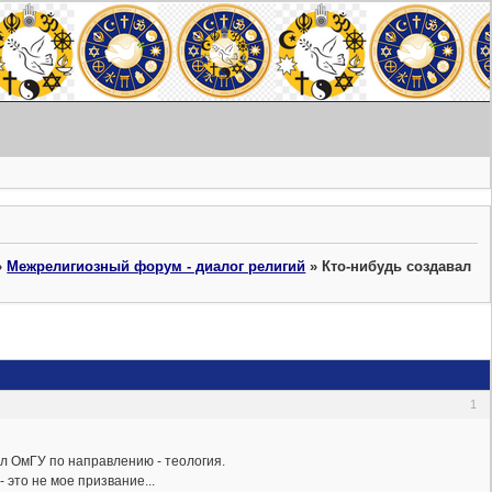
»
Межрелигиозный форум - диалог религий
»
Кто-нибудь создавал
1
чил ОмГУ по направлению - теология.
 это не мое призвание...