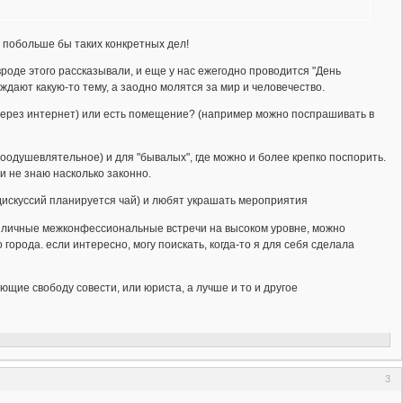
, побольше бы таких конкретных дел!
 вроде этого рассказывали, и еще у нас ежегодно проводится "День
дают какую-то тему, а заодно молятся за мир и человечество.
о (через интернет) или есть помещение? (например можно поспрашивать в
воодушевлятельное) и для "бывалых", где можно и более крепко поспорить.
и не знаю насколько законно.
дискуссий планируется чай) и любят украшать мероприятия
различные межконфессиональные встречи на высоком уровне, можно
 города. если интересно, могу поискать, когда-то я для себя сделала
ующие свободу совести, или юриста, а лучше и то и другое
3