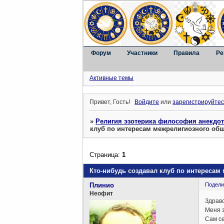
Форум
Участники
Правила
Ре
Активные темы
Привет, Гость!
Войдите
или
зарегистрируйтес
»
Религия эзотерика философия анекдо
клуб по интересам межрелигиозного об
Страница:
1
Кто-нибудь создавал клуб по интересам
Плинио
Подели
Неофит
Здравс
Меня з
Сам се