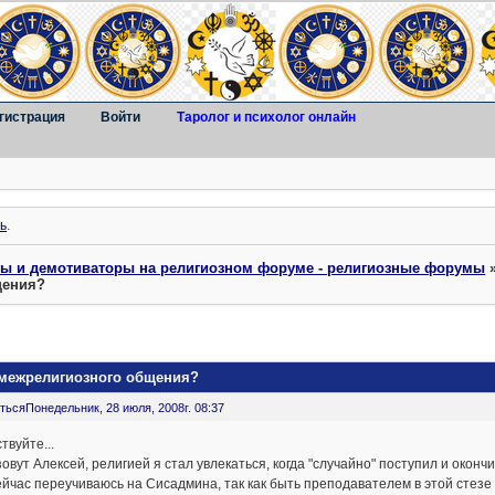
гистрация
Войти
Таролог и психолог онлайн
ь
.
ты и демотиваторы на религиозном форуме - религиозные форумы
щения?
 межрелигиозного общения?
ться
Понедельник, 28 июля, 2008г. 08:37
твуйте...
овут Алексей, религией я стал увлекаться, когда "случайно" поступил и окон
йчас переучиваюсь на Сисадмина, так как быть преподавателем в этой стезе -