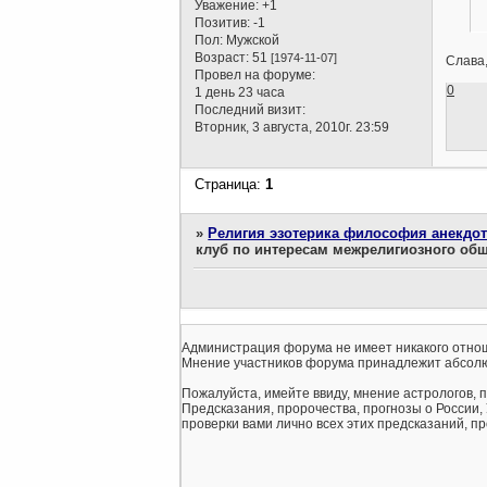
Уважение:
+1
Позитив:
-1
Пол:
Мужской
Возраст:
51
[1974-11-07]
Слава,
Провел на форуме:
0
1 день 23 часа
Последний визит:
Вторник, 3 августа, 2010г. 23:59
Страница:
1
»
Религия эзотерика философия анекдо
клуб по интересам межрелигиозного об
Администрация форума не имеет никакого отнош
Мнение участников форума принадлежит абсолю
Пожалуйста, имейте ввиду, мнение астрологов, 
Предсказания, пророчества, прогнозы о России,
проверки вами лично всех этих предсказаний, про