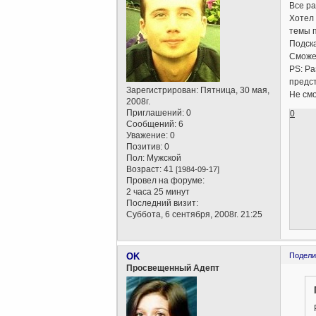
Все ра
Хотел 
темы п
Подск
Сможе
PS: Ра
предст
Зарегистрирован
: Пятница, 30 мая,
Не смо
2008г.
Приглашений:
0
0
Сообщений:
6
Уважение:
0
Позитив:
0
Пол:
Мужской
Возраст:
41
[1984-09-17]
Провел на форуме:
2 часа 25 минут
Последний визит:
Суббота, 6 сентября, 2008г. 21:25
OK
Подели
Просвещенный Адепт