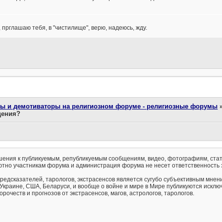
 прглашаю тебя, в "чистилище", верю, надеюсь, жду.
ты и демотиваторы на религиозном форуме - религиозные форумы
щения?
ения к публикуемым, републикуемым сообщениям, видео, фотографиям, стат
тно участникам форума и администрация форума не несет ответственность 
предсказателей, тарологов, экстрасенсов является сугубо субъективным мнен
 Украине, США, Беларуси, и вообще о войне и мире в Мире публикуются искл
рочеств и прогнозов от экстрасенсов, магов, астрологов, тарологов.