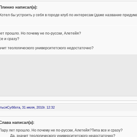
Плинио написал(а):
Хотел бы устроить у себя в городе клуб по интересам (даже название придума
ет прошло. Но почему не по-русски, Алетейя?
се и сразу?
ачит теологического университетского недостаточно?
ться
Суббота, 31 июля, 2010г. 12:32
Слава написал(а):
Пару лет прошло. Но почему не по-русски, Алетейя?Типа все и сразу?
Да, значит теологического университетского недостаточно?