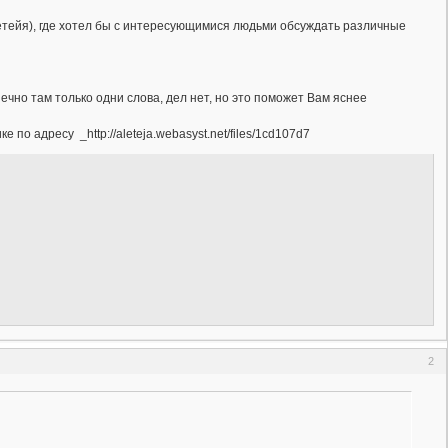
летейя), где хотел бы с интересующимися людьми обсуждать различные
чно там только одни слова, дел нет, но это поможет Вам яснее
о адресу _http://aleteja.webasyst.net/files/1cd107d7
2