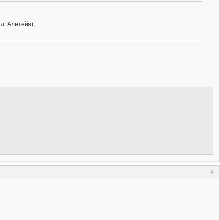
л: Алетейя),
4