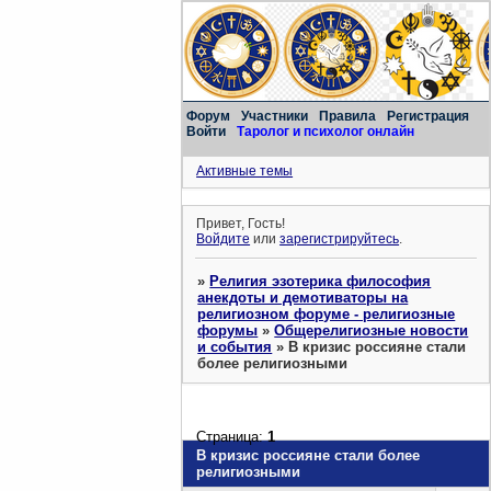
Форум
Участники
Правила
Регистрация
Войти
Таролог и психолог онлайн
Активные темы
Привет, Гость!
Войдите
или
зарегистрируйтесь
.
»
Религия эзотерика философия
анекдоты и демотиваторы на
религиозном форуме - религиозные
форумы
»
Общерелигиозные новости
и события
»
В кризис россияне стали
более религиозными
Страница:
1
В кризис россияне стали более
религиозными