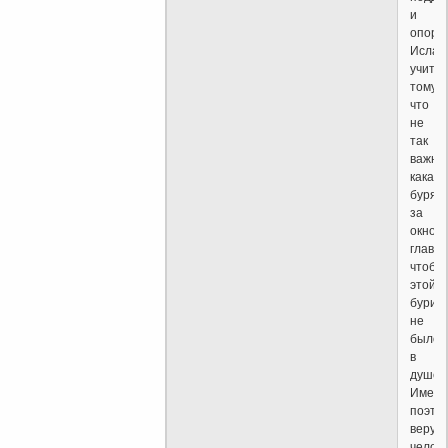
и
опору.
Ислам
учит
тому,
что
не
так
важно,
какая
буря
за
окном,
главно
чтобы
этой
бури
не
было
в
душе.
Именн
поэто
верую
челов