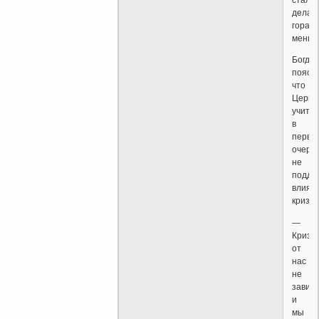
стали
делат
гораз
меньш
Богда
поясн
что
Церко
учит
в
перву
очере
не
подда
влиян
кризис
—
Кризи
от
нас
не
зависи
и
мы