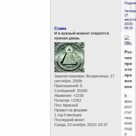
Подели
1
Четверг
27
августа
2015г.
Слава
09:15
И в нужный момент откроется
нужная дверь
Рост
числ
прих
отме
пред
Зарегистрирован
: Воскресенье, 27
всех
сентября, 2009г.
Приглашений:
0
конф
Сообщений:
35260
Уважение:
+2230
В
Позитив:
+2352
кризис
Пол:
Мужской
росси
Провел на форуме:
стали
1 год 0 месяцев
чаще
Последний визит:
искать
Среда, 23 ноября, 2022г. 02:37
подде
и