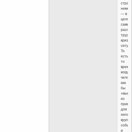
страд
немощ
— в
целом
самые
разли
трудн
кризи
ситуац
То
есть
то
время,
когда
челов
как
бы
«выпа
из
привы
для
него
кругов
событ
и