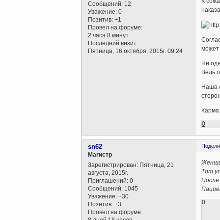
К сожа
Сообщений:
12
наказа
Уважение:
0
Позитив:
+1
Провел на форуме:
2 часа 8 минут
Соглас
Последний визит:
может 
Пятница, 16 октября, 2015г. 09:24
Ни одн
Ведь о
Наша с
сторон
Карма 
0
sn62
Подели
Магистр
Женщи
Зарегистрирован
: Пятница, 21
Тот уп
августа, 2015г.
После
Приглашений:
0
Сообщений:
1045
Пациен
Уважение:
+30
0
Позитив:
+3
Провел на форуме: