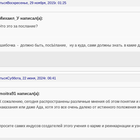
ться
Воскресенье, 29 ноября, 2015г. 01:25
Михаил_У написал(а):
Что это за послание?
шибочка - должно быть, посЫлание, ну а куда, сами должны знать. в какие 
ться
Суббота, 22 июня, 2024г. 06:41
moitra91 написал(а):
К сожалению, сегодня распространены различные мнения об этом понятии и 
наказания или даже Ада, хотя это все очень далеко от истинного положения 
просите самих индусов создателей этого учения о карме и реинкарнации и узн