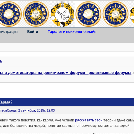
гистрация
Войти
Таролог и психолог онлайн
ь
.
ты и демотиваторы на религиозном форуме - религиозные форумы
Карма?
ться
Среда, 2 сентября, 2015г. 12:03
ении такого понятия, как карма, уже успели
рассказать свои
теории даже самы
, для большинства людей, понятие кармы, по прежнему, остается загадкой.