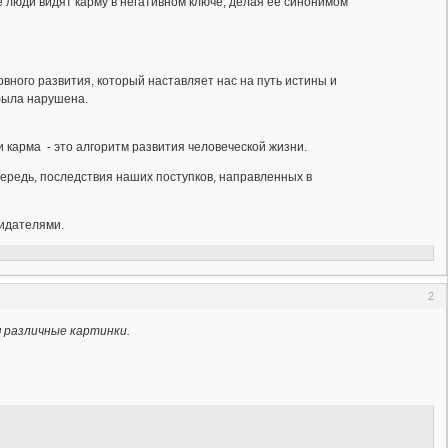
 люди видят карму в негативном ключе, делая её синонимом
овного развития, который наставляет нас на путь истины и
была нарушена.
 карма - это алгоритм развития человеческой жизни.
очередь, последствия наших поступков, направленных в
зидателями.
2
 различные картинки.