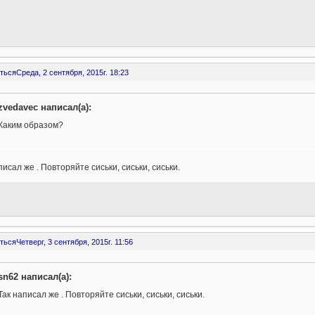
ться
Среда, 2 сентября, 2015г. 18:23
zvedavec написал(а):
Каким образом?
писал же . Повторяйте сиськи, сиськи, сиськи.
ться
Четверг, 3 сентября, 2015г. 11:56
sn62 написал(а):
Так написал же . Повторяйте сиськи, сиськи, сиськи.