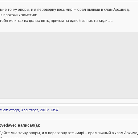
мне точку опоры, и я переверну весь мир! – орал пьяный в хлам Архимед.
з прохожих заметил:
у тебя же и так их целых пять, причем на одной из них ты сидишь.
ться
Четверг, 3 сентября, 2015г. 13:37
zvedavec написал(а):
Дайте мне точку опоры, и я переверну весь мир! – орал пьяный в хлам Архиме