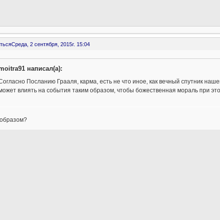
ться
Среда, 2 сентября, 2015г. 15:04
moitra91 написал(а):
Согласно Посланию Грааля, карма, есть не что иное, как вечный спутник наше
может влиять на события таким образом, чтобы божественная мораль при эт
 образом?