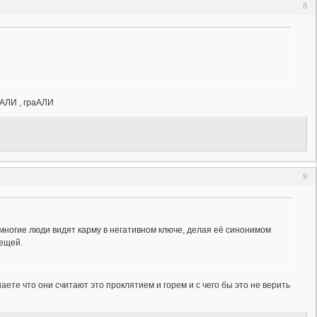
8
дАЛИ , граАЛИ
9
многие люди видят карму в негативном ключе, делая её синонимом
вещей.
аете что они считают это проклятием и горем и с чего бы это не верить