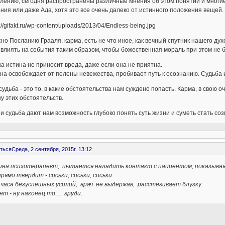
лению, сегодня распространены различные мнения об этом понятии и многие
ния или даже Ада, хотя это все очень далеко от истинного положения вещей.
но Посланию Грааля, карма, есть не что иное, как вечный спутник нашего дух
влиять на события таким образом, чтобы божественная мораль при этом не 
а истина не приносит вреда, даже если она не приятна.
на освобождает от пелены невежества, пробивает путь к осознанию. Судьба и
удьба - это то, в какие обстоятельства нам суждено попасть. Карма, в свою 
у этих обстоятельств.
и судьба дают нам возможность глубоко понять суть жизни и суметь стать со
ться
Среда, 2 сентября, 2015г. 13:12
на психотерапевт, пытается наладить контакт с пациентом, показывая
рямо твердит - сиськи, сиськи, сиськи
 часа безуспешных усилий, врач не выдержав, расстёгивает блузку.
т - ну наконец то.... груди.