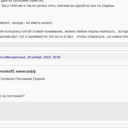
Один из прохожих заметил:
- Так у тебя же и так их целых пять, причем на одной из них ты сидишь.
много, иногда - не иметь ничего.
ем пользуясь пятой точкой понимания, можно любые перлы написать , котор
рочем Шут, тут и занимается. Но на то и Шут, чтобы опираться , на самое о
ться
Воскресенье, 29 ноября, 2015г. 00:00
moitra91 написал(а):
Согласно Посланию Грааля
о за послание?