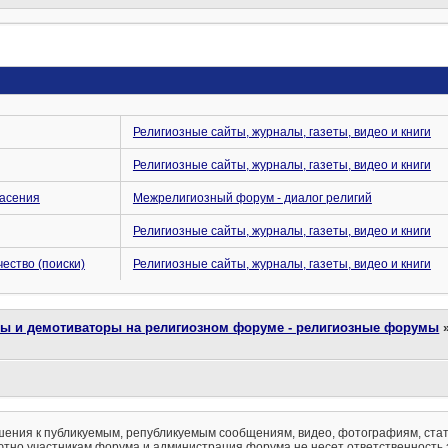
Религиозные сайты, журналы, газеты, видео и книги
Религиозные сайты, журналы, газеты, видео и книги
пасения
Межрелигиозный форум - диалог религий
Религиозные сайты, журналы, газеты, видео и книги
чество (поиски)
Религиозные сайты, журналы, газеты, видео и книги
ты и демотиваторы на религиозном форуме - религиозные форумы
ения к публикуемым, републикуемым сообщениям, видео, фотографиям, стат
тно участникам форума и администрация форума не несет ответственность 