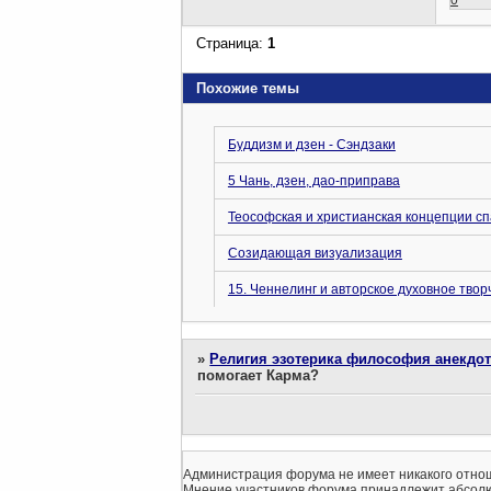
0
Страница:
1
Похожие темы
Буддизм и дзен - Сэндзаки
5 Чань, дзен, дао-приправа
Теософская и христианская концепции с
Созидающая визуализация
15. Ченнелинг и авторское духовное твор
»
Религия эзотерика философия анекдо
помогает Карма?
Администрация форума не имеет никакого отнош
Мнение участников форума принадлежит абсолю