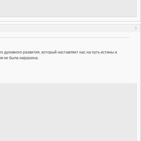
3
го духовного развития, который наставляет нас на путь истины и
ом не была нарушена.