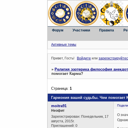
Форум
Участники
Правила
Ре
Активные темы
Привет, Гость!
Войдите
или
зарегистрируйтес
»
Религия эзотерика философия анекдо
помогает Карма?
Страница:
1
Гармония вашей судьбы. Чем помогает 
moitra91
Подели
Неофит
О знач
Зарегистрирован
: Понедельник, 17
Однако
августа, 2015г.
Приглашений:
0