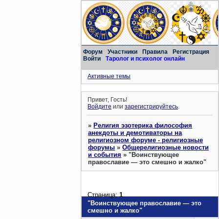
Форум
Участники
Правила
Регистрация
Войти
Таролог и психолог онлайн
Активные темы
Привет, Гость!
Войдите
или
зарегистрируйтесь
.
»
Религия эзотерика философия
анекдоты и демотиваторы на
религиозном форуме - религиозные
форумы
»
Общерелигиозные новости
и события
»
"Воинствующее
православие — это смешно и жалко"
Страница:
1
"Воинствующее православие — это
смешно и жалко"