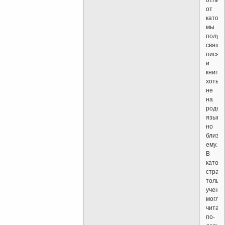
отлич
от
католи
мы
получ
свяще
писан
и
книги
хоть
не
на
родно
языке,
но
близк
ему.
В
католи
стран
только
учены
могли
читать
по-