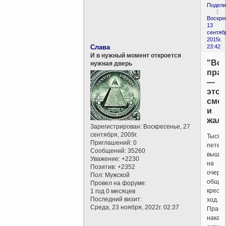
Подели
1
Воскре
13
сентяб
2015г.
Слава
23:42
И в нужный момент откроется
"Во
нужная дверь
пра
—
это
сме
и
жалк
Зарегистрирован
: Воскресенье, 27
сентября, 2009г.
Тысяч
Приглашений:
0
петер
Сообщений:
35260
вышл
Уважение:
+2230
на
Позитив:
+2352
очере
Пол:
Мужской
общег
Провел на форуме:
крест
1 год 0 месяцев
Последний визит:
ход.
Среда, 23 ноября, 2022г. 02:37
Правд
накан