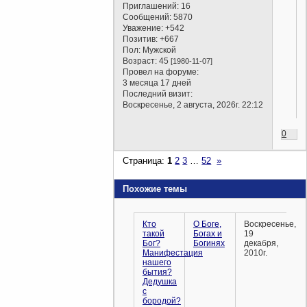
Приглашений:
16
Сообщений:
5870
Уважение:
+542
Позитив:
+667
Пол:
Мужской
Возраст:
45
[1980-11-07]
Провел на форуме:
3 месяца 17 дней
Последний визит:
Воскресенье, 2 августа, 2026г. 22:12
0
Страница:
1
2
3
…
52
»
Похожие темы
Кто
О Боге,
Воскресенье,
такой
Богах и
19
Бог?
Богинях
декабря,
Манифестация
2010г.
нашего
бытия?
Дедушка
с
бородой?