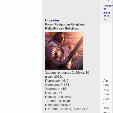
4
Суббот
30
июня,
2012г.
Crusader
23:10
ForumReligion.ru Religii.net
ReligiiMira.ru Religii.org
Зарегистрирован
: Суббота, 30
июня, 2012г.
А в
Приглашений:
0
Сообщений:
834
Откро
Уважение:
+15
Иоанн
Позитив:
+7
Богос
Провел на форуме:
Аминь
12 дней 10 часов
-
Последний визит:
свиде
Пятница, 14 июня, 2024г. 21:21
верны