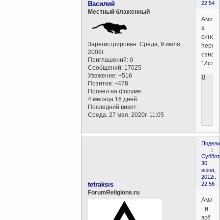
Василий
22:54
Местный блаженный
Аминь
в
синод
Зарегистрирован
: Среда, 9 июля,
перев
2008г.
означ
Приглашений:
0
"Истин
Сообщений:
17025
Уважение:
+516
0
Позитив:
+478
Провел на форуме:
4 месяца 16 дней
Последний визит:
Среда, 27 мая, 2020г. 11:05
Подели
3
Суббот
30
июня,
2012г.
tetraksis
22:56
ForumReligions.ru
Аминь
- и
всё