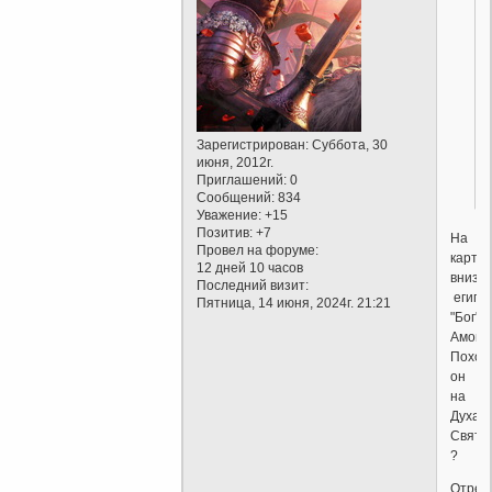
Зарегистрирован
: Суббота, 30
июня, 2012г.
Приглашений:
0
Сообщений:
834
Уважение:
+15
Позитив:
+7
На
Провел на форуме:
картин
12 дней 10 часов
внизу,
Последний визит:
египе
Пятница, 14 июня, 2024г. 21:21
"Бог"
Амон.
Похож
он
на
Духа
Свято
?
Отред