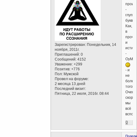
произ
-
глупы
буквоc
Как,
в
проче
и
Зарегистрирован
: Понедельник, 14
истин
ноября, 2011г.
-
Приглашений:
0
ОуМ
Сообщений:
4152
Уважение:
+299
Позитив:
+776
- и
Пол:
Мужской
не
Провел на форуме:
более
2 месяца 13 дней
того..
Последний визит:
Очень
Пятница, 22 июля, 2016г. 08:44
скоро
мы
всё
вспом
0
Подели