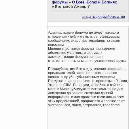
форумы
»
О Боге, Богах и Богинях
»
Кто такой Аминь ?
создать форум бесплатно
Администрация форума не имеет никакого
отношения к публикуемым, републикуемым
сообщениям, видео, фотографиям, статьям,
новостям.
Мнение участников форума принадлежит
абсолютно участникам форума и
администрация форума не несет
ответственность за мнение участников форума.
Пожалуйста, имейте ввиду, мнение астрологов,
предсказателей, тарологов, экстрасенсов
является сугубо субъективным мнением.
Предсказания, пророчества, прогнозы о России,
Украине, США, Беларуси, и вообще о войне и
мире в Мире публикуются исключительно для
доведения до вашего сведения данной
информации, и для проверки вами лично всех
этих предсказаний, пророчеств и прогнозов от
экстрасенсов, магов, астрологов, тарологов.