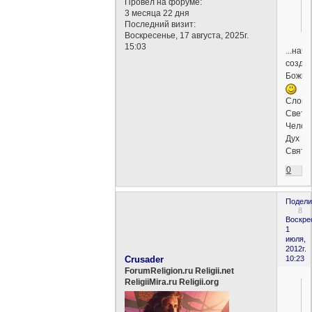
Провел на форуме:
3 месяца 22 дня
Последний визит:
Воскресенье, 17 августа, 2025г.
15:03
...нач
созда
Божьег
Слово
Свет
Челов
Дух
Свято
0
Подели
8
Воскре
1
июля,
2012г.
Crusader
10:23
ForumReligion.ru Religii.net
ReligiiMira.ru Religii.org