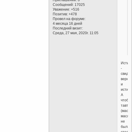
Сообщений:
17025
Уважение:
+516
Позитив:
+478
Провел на форуме:
4 месяца 16 дней
Последний визит:
Среда, 27 мая, 2020г. 11:05
Истин
-
свиде
верны
и
истин
А
чтобы
тавто
(масл
масля
не
была