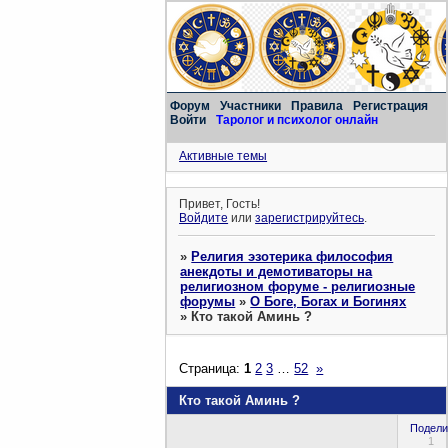
Форум
Участники
Правила
Регистрация
Войти
Таролог и психолог онлайн
Активные темы
Привет, Гость!
Войдите
или
зарегистрируйтесь
.
»
Религия эзотерика философия
анекдоты и демотиваторы на
религиозном форуме - религиозные
форумы
»
О Боге, Богах и Богинях
»
Кто такой Аминь ?
Страница:
1
2
3
…
52
»
Кто такой Аминь ?
Подели
1