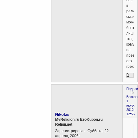
в
религ
смысл
может
быть
лишь
тот,
кому
не
предъ
его
грехов
0
Подели
10
Воскре
1
июля,
2012г.
Nikolas
12:56
MyReligion.ru EzoKupon.ru
Religii.net
Зарегистрирован
: Суббота, 22
апреля, 2006г.