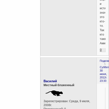
и
истин
значи
это
кто-
то.
Так
кто
такой
Аминь
0
Подели
5
Суббот
30
июня,
2012г.
Василий
23:33
Местный блаженный
Зарегистрирован
: Среда, 9 июля,
2008г.
Приглашений:
0