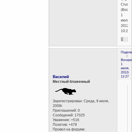
Crusa
(Воскр
1
июля,
2012г.
10:24)
0
Подели
9
Воскре
1
июля,
2012г.
Василий
12:27
Местный блаженный
Зарегистрирован
: Среда, 9 июля,
2008г.
Приглашений:
0
Сообщений:
17025
Уважение:
+516
Позитив:
+478
Провел на форуме: