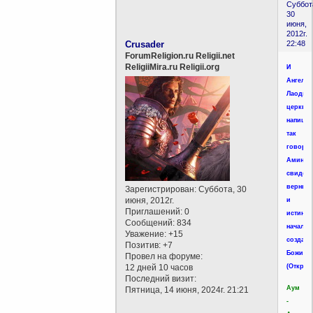
Суббот
30
июня,
2012г.
Crusader
22:48
ForumReligion.ru Religii.net
ReligiiMira.ru Religii.org
И
Ангелу
Лаодик
церкви
напиши:
так
говорит
Аминь,
свидет
верный
Зарегистрирован
: Суббота, 30
июня, 2012г.
и
Приглашений:
0
истинны
Сообщений:
834
начало
Уважение:
+15
создани
Позитив:
+7
Божия.
Провел на форуме:
12 дней 10 часов
(Откр.3:
Последний визит:
Аум
Пятница, 14 июня, 2024г. 21:21
-