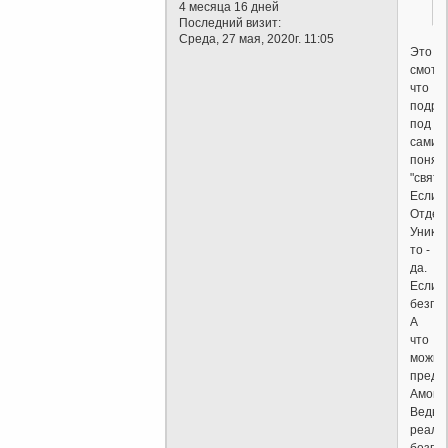
4 месяца 16 дней
Последний визит:
Среда, 27 мая, 2020г. 11:05
Это
смотр
что
подра
под
самим
понят
"свято
Если
Отдел
Уникал
то -
да.
Если
безгре
А
что
можно
предъ
Амону
Ведь
реаль
безгр