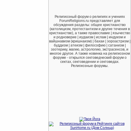
Религиозный форум о религиях и учениях
ForumReligions.ru представляет для
обсуждения разделы: общее христианство
(католицизм, протестантизм и другие течения в
христианстве), а также православие | язычество
и родноверие | иудаизм | ислам | индуизм и
вайшнавизм (кришнаизм) | бахаи | зороастризм |
буддизм | атеизм | философию | сатанизм |
эзотерику, магию, астрологию, экстрасенсов, и
многое другое. А также новинка на религиозном
форуме - открылся сектоведческий форум о
сектах, сектоведении и сектоведах.
Религиозные форумы.