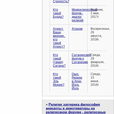
Сущность?
Кто
Межрелигиозный
Вторник,
такой
форум -
2 мая,
Будда?
диалог
2017г.
религий
Атеист.
Атеизм
Воскресенье,
Ваше
26
мнение..
августа,
кто
2018г.
такой
Атеист?
Кто
Сатанинский
Среда,
такой
форум о
28
(такая)
Сатанизме
февраля,
Сатана?
2018г.
Кто
Ошо.
Среда,
такой
Рерихи
15
Эль
и Агни-
июня,
Мория?
Йога.
2016г.
Йога
»
Религия эзотерика философия
анекдоты и демотиваторы на
религиозном форуме - религиозные