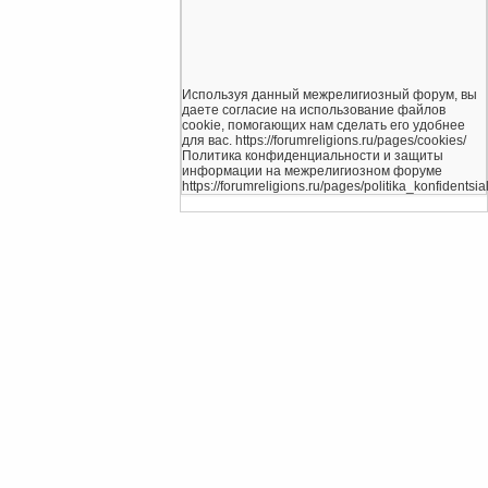
Используя данный межрелигиозный форум, вы
даете согласие на использование файлов
cookie, помогающих нам сделать его удобнее
для вас. https://forumreligions.ru/pages/cookies/
Политика конфиденциальности и защиты
информации на межрелигиозном форуме
https://forumreligions.ru/pages/politika_konfidentsial