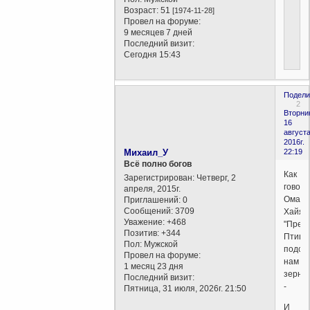
Возраст:
51
[1974-11-28]
Провел на форуме:
9 месяцев 7 дней
Последний визит:
Сегодня 15:43
Подели
2
Вторни
16
августа
2016г.
Михаил_У
22:19
Всё полно богов
Как
Зарегистрирован
: Четверг, 2
говор
апреля, 2015г.
Омар
Приглашений:
0
Сообщений:
3709
Хайям
Уважение:
+468
"Пред
Позитив:
+344
Птице
Пол:
Мужской
подсы
Провел на форуме:
нам
1 месяц 23 дня
зерна
Последний визит:
-
Пятница, 31 июля, 2026г. 21:50
И