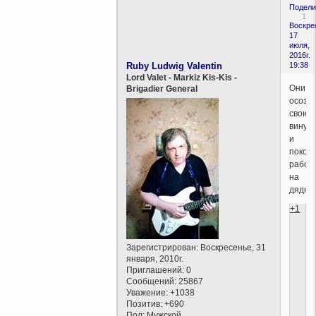
Подели
1
Воскре
17
июля,
2016г.
Ruby Ludwig Valentin
19:38
Lord Valet - Markiz Kis-Kis -
Они
Brigadier General
осозн
свою
вину
и
покор
работ
на
дядю.
+1
Зарегистрирован
: Воскресенье, 31
января, 2010г.
Приглашений:
0
Сообщений:
25867
Уважение:
+1038
Позитив:
+690
Пол:
Мужской