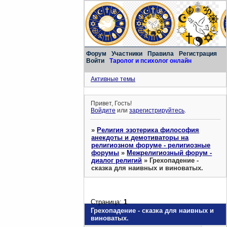
Форум
Участники
Правила
Регистрация
Войти
Таролог и психолог онлайн
Активные темы
Привет, Гость!
Войдите
или
зарегистрируйтесь
.
»
Религия эзотерика философия
анекдоты и демотиваторы на
религиозном форуме - религиозные
форумы
»
Межрелигиозный форум -
диалог религий
»
Грехопадение -
сказка для наивных и виноватых.
Страница:
1
Грехопадение - сказка для наивных и
виноватых.