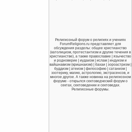
Религиозный форум о религиях и учениях
ForumReligions.ru представляет для
обсуждения разделы: общее христианство
(католицизм, протестантизм и другие течения в
христианстве), а также православие | язычество
и родноверие | иудаизм | ислам | индуизм и
вайшнавизм (кришнаизм) | бахаи | зороастризм |
буддизм | атеизм | философию | сатанизм |
эзотерику, магию, астрологию, экстрасенсов, и
многое другое. А также новинка на религиозном
форуме - открылся сектоведческий форум о
сектах, сектоведении и сектоведах.
Религиозные форумы.