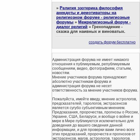
»
Религия эзотерика философия
анекдоты и демотиваторы на
религиозном форуме - религиозные
форумы
»
Межрелигиозный форум -
диалог религий
»
Грехопадение -
сказка для наивных и виноватых.
создать форум бесплатно
Администрация форума не имеет никакого
отношения к публикуемым, републикуемым
сообщениям, видео, фотографиям, статьям,
новостям.
Мнение участников форума принадлежит
абсолютно участникам форума и
администрация форума не несет
ответственность за мнение участников форума.
Пожалуйста, имейте ввиду, мнение астрологов,
предсказателей, тарологов, экстрасенсов
является сугубо субъективным мнением.
Предсказания, пророчества, прогнозы о России,
Украине, США, Беларуси, и вообще о войне и
мире в Мире публикуются исключительно для
доведения до вашего сведения данной
информации, и для проверки вами лично всех
этих предсказаний, пророчеств и прогнозов от
экстрасенсов, магов, астрологов, тарологов.