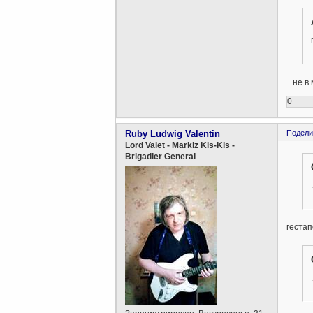
...не 
0
Ruby Ludwig Valentin
Подели
Lord Valet - Markiz Kis-Kis -
Brigadier General
гестап