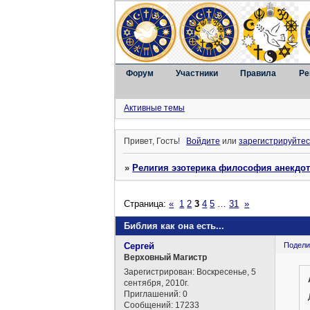
Форум
Участники
Правила
Ре
Активные темы
Привет, Гость!
Войдите
или
зарегистрируйтес
»
Религия эзотерика философия анекдо
Страница:
«
1
2
3
4
5
…
31
»
Библия как она есть...
Сергей
Подели
Верховный Магистр
Зарегистрирован
: Воскресенье, 5
сентября, 2010г.
Приглашений:
0
Сообщений:
17233