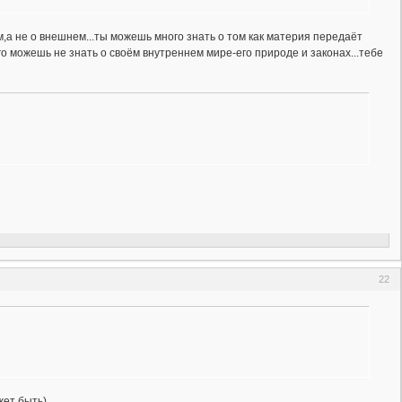
ем,а не о внешнем...ты можешь много знать о том как материя передаёт
 можешь не знать о своём внутреннем мире-его природе и законах...тебе
22
жет быть).