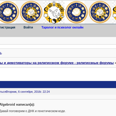
гистрация
Войти
Таролог и психолог онлайн
ь
.
ты и демотиваторы на религиозном форуме - религиозные форумы
ться
Вторник, 6 сентября, 2016г. 22:24
Algebroid написал(а):
Давай поговорим о ДНК и генетическом коде.