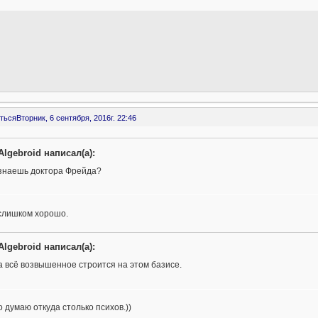
ться
Вторник, 6 сентября, 2016г. 22:46
Algebroid написал(а):
знаешь доктора Фрейда?
-слишком хорошо.
Algebroid написал(а):
а всё возвышенное строится на этом базисе.
 то думаю откуда столько психов.))