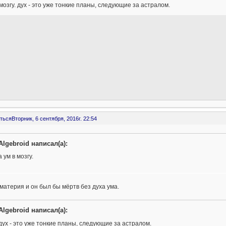
 мозгу. дух - это уже тонкие планы, следующие за астралом.
ться
Вторник, 6 сентября, 2016г. 22:54
Algebroid написал(а):
а ум в мозгу.
г материя и он был бы мёртв без духа ума.
Algebroid написал(а):
дух - это уже тонкие планы, следующие за астралом.