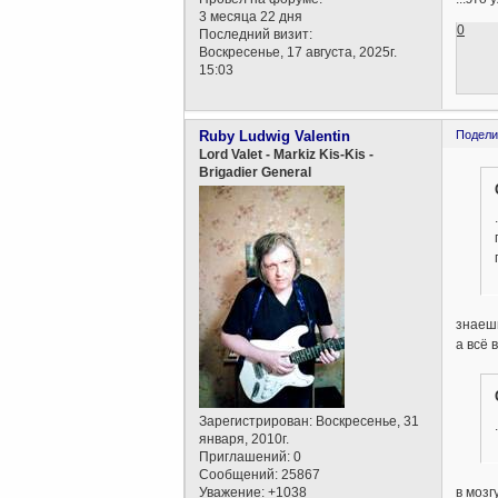
3 месяца 22 дня
0
Последний визит:
Воскресенье, 17 августа, 2025г.
15:03
Ruby Ludwig Valentin
Подели
Lord Valet - Markiz Kis-Kis -
Brigadier General
знаешь
а всё 
Зарегистрирован
: Воскресенье, 31
января, 2010г.
Приглашений:
0
Сообщений:
25867
в мозг
Уважение:
+1038