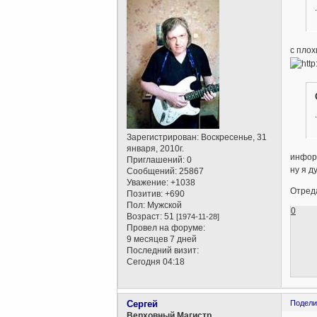
с плох
Зарегистрирован
: Воскресенье, 31
января, 2010г.
инфор
Приглашений:
0
ну я д
Сообщений:
25867
Уважение:
+1038
Отреда
Позитив:
+690
Пол:
Мужской
0
Возраст:
51
[1974-11-28]
Провел на форуме:
9 месяцев 7 дней
Последний визит:
Сегодня 04:18
Сергей
Подели
Верховный Магистр