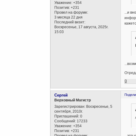
Уважение:
+354
Позитив:
+231
Провел на форуме:
...и в
3 месяца 22 дня
информ
Последний визит:
кажетс
Воскресенье, 17 августа, 2025г.
15:03
...воз
Отреда
0
Сергей
Подели
Верховный Магистр
Зарегистрирован
: Воскресенье, 5
сентября, 2010г.
Приглашений:
0
Сообщений:
17233
Уважение:
+354
Позитив:
+231
Провел на форуме:
...это