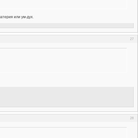
материя или ум-дух.
27
28