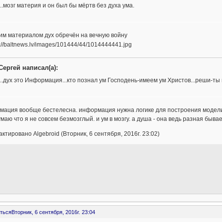
...мозг материя и он был бы мёртв без духа ума.
им материалом дух обречён на вечную войну
Сергей написал(а):
...дух это Информация...кто познал ум Господень-имеем ум Христов...реши-ты 
мация вообще бестелесна. информация нужна логике для построения модели
умаю что я не совсем безмозглый. и ум в мозгу. а душа - она ведь разная бывае
ктировано Algebroid (Вторник, 6 сентября, 2016г. 23:02)
ться
Вторник, 6 сентября, 2016г. 23:04