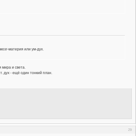
мозг-материя или ум-дух.
 мира и света.
т. дух - ещё один тонкий план.
29