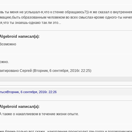
новь ты меня не услышал-я,что к стенке обращаюсь?))-я же сказал о внутренн
ацию,быть образованным человеком во всех смыслах-кроме одного-ты ничего
я,что ты знаешь-однако так ли это...
Algebroid написал(а):
Возможно
можно.
ктировано Сергей (Вторник, 6 сентября, 2016г. 22:25)
ться
Вторник, 6 сентября, 2016г. 22:26
Algebroid написал(а):
А также о накаплиевом в течение жизни опыте.
 уже ближе-только вот скажи...накопление происходит где-тогда и поговорим мо