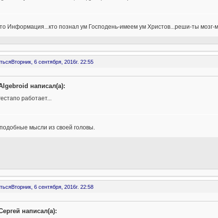
 это Информация...кто познал ум Господень-имеем ум Христов...реши-ты мозг-
ться
Вторник, 6 сентября, 2016г. 22:55
Algebroid написал(а):
гестапо работает...
и подобные мысли из своей головы.
ться
Вторник, 6 сентября, 2016г. 22:58
Сергей написал(а):