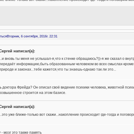
ться
Вторник, 6 сентября, 2016г. 22:31
Сергей написал(а):
...и вновь ты меня не услышал-я,что к стенке обращаюсь?))-я же сказал о вну
передаёт информацию,быть образованным человеком во всех смыслах-кроме о
природе и законах...тебе кажется,что ты знаешь-однако так ли это...
 доктора Фрейда? Он описал своё видение психики человека, животной психи
возвышенное строится на этом базисе.
Сергей написал(а):
...это уже ближе-только вот скажи...накопление происходит где-тогда и погово
у - мозг это также память