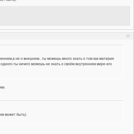
23
треннем,а не о внешнем...ты можешь много знать о том как материя
дного-ты ничего можешь не знать о своём внутреннем мире-его
ки.
рим может быть).