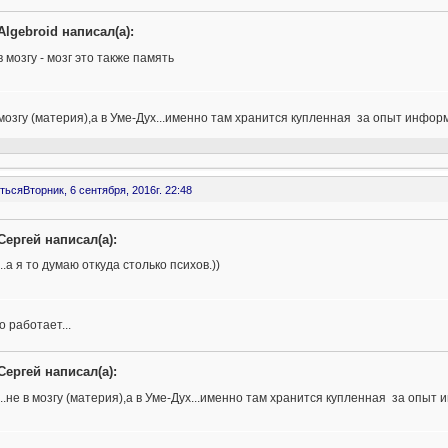
Algebroid написал(а):
в мозгу - мозг это также память
в мозгу (материя),а в Уме-Дух...именно там хранится купленная за опыт инфор
ться
Вторник, 6 сентября, 2016г. 22:48
Сергей написал(а):
...а я то думаю откуда столько психов.))
о работает...
Сергей написал(а):
...не в мозгу (материя),а в Уме-Дух...именно там хранится купленная за опыт