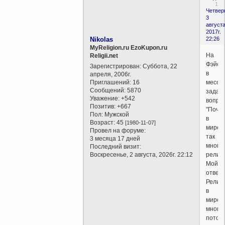
1
Четверг
3
августа
2017г.
Nikolas
22:26
MyReligion.ru EzoKupon.ru
На
Religii.net
Фэйсб
Зарегистрирован
: Суббота, 22
в
апреля, 2006г.
Приглашений:
16
мессе
Сообщений:
5870
задал
Уважение:
+542
вопро
Позитив:
+667
"Поче
Пол:
Мужской
в
Возраст:
45
[1980-11-07]
мире
Провел на форуме:
так
3 месяца 17 дней
много
Последний визит:
Воскресенье, 2 августа, 2026г. 22:12
религи
Мой
ответ.
Религ
в
мире
много
потому