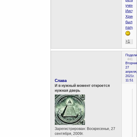
религ
учений
Иисус
Христ
был
папуа
+1
Подели
441
Вторни
27
апреля
2021г.
Слава
11:51
И в нужный момент откроется
нужная дверь
Зарегистрирован
: Воскресенье, 27
сентября, 2009г.