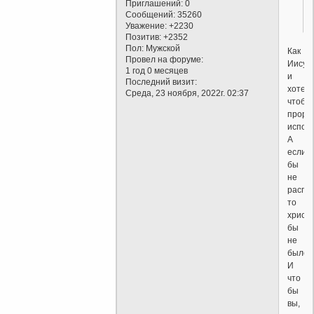
Приглашений:
0
Сообщений:
35260
Уважение:
+2230
Позитив:
+2352
Пол:
Мужской
Как
Провел на форуме:
Иисус
1 год 0 месяцев
и
Последний визит:
хотел,
Среда, 23 ноября, 2022г. 02:37
чтобы
проро
испол
А
если
бы
не
распя
то
христ
бы
не
было.
И
что
бы
вы,