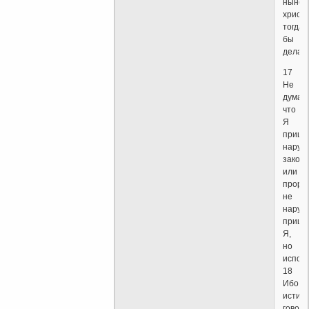
ныне
христи
тогда
бы
делал
17
Не
думай
что
Я
пришё
наруш
закон
или
пророк
не
наруш
пришё
Я,
но
исполн
18
Ибо
истин
говор