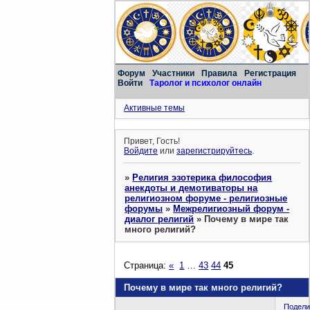
Форум
Участники
Правила
Регистрация
Войти
Таролог и психолог онлайн
Активные темы
Привет, Гость!
Войдите
или
зарегистрируйтесь
.
»
Религия эзотерика философия
анекдоты и демотиваторы на
религиозном форуме - религиозные
форумы
»
Межрелигиозный форум -
диалог религий
»
Почему в мире так
много религий?
Страница:
«
1
…
43
44
45
Почему в мире так много религий?
Подели