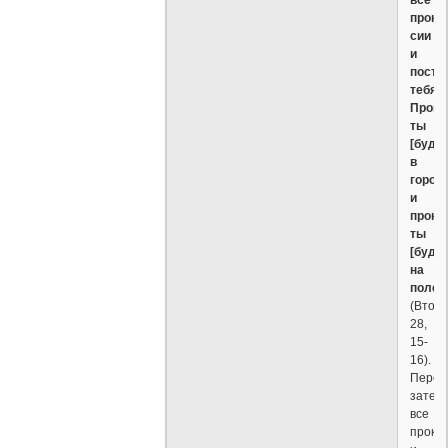
прокл
сии
и
пости
тебя.
Прокл
ты
[буде
в
город
и
прокл
ты
[буде
на
поле
(Втор.
28,
15-
16).
Переч
затем
все
прокл