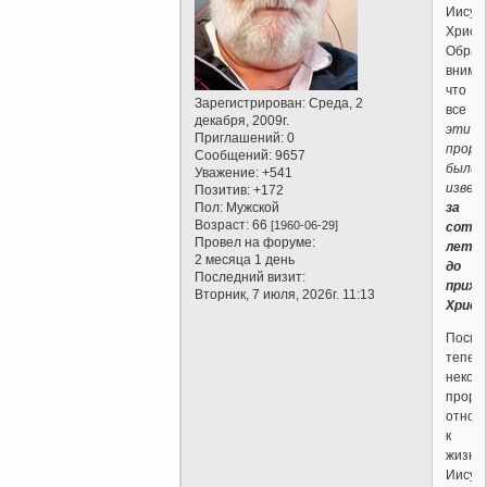
Иисус
Христе
Обрат
внима
что
Зарегистрирован
: Среда, 2
все
декабря, 2009г.
эти
Приглашений:
0
проро
Сообщений:
9657
были
Уважение:
+541
извес
Позитив:
+172
Пол:
Мужской
за
Возраст:
66
[1960-06-29]
сотн
Провел на форуме:
лет
2 месяца 1 день
до
Последний визит:
прихо
Вторник, 7 июля, 2026г. 11:13
Христ
Посмо
тепер
некот
пророч
относ
к
жизни
Иисус