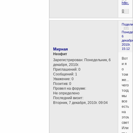
0
Подели
221
Понеде
6
декабр
2010г.
Мирная
15:12
Неофит
Вот
Зарегистрирован
: Понедельник, 6
и я
декабря, 2010г.
о
Приглашений:
0
Сообщений:
1
том
Уважение:
0
же.....
Позитив:
0
чего
Провел на форуме:
тогда
Не определено
мы
Последний визит:
все
Вторник, 7 декабря, 2010г. 09:04
есть
на
этом
свете
Или