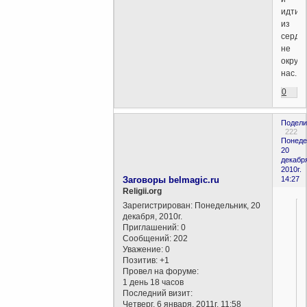
идти
из
сердца
не
окруж
нас...
0
Подели
222
Понеде
20
декабр
2010г.
Заговоры belmagic.ru
14:27
Religii.org
Зарегистрирован
: Понедельник, 20
декабря, 2010г.
Приглашений:
0
Сообщений:
202
Уважение:
0
Позитив:
+1
Провел на форуме:
1 день 18 часов
Последний визит:
Четверг, 6 января, 2011г. 11:58