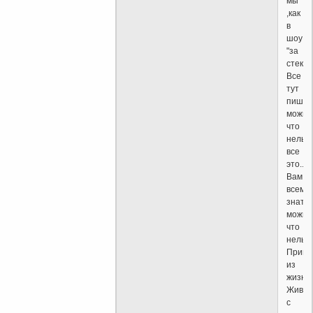
мы
,как
в
шоу
"за
стекло
Все
тут
пишут,
можно
что
нельзя
все
это...
Вам
всем
знать,
можно
что
нельз
Приме
из
жизни.
Живу
с