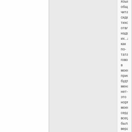
языка
общего
читают
сидет
тихо..
отвлек
надо
их...а
как
по-
татар
говори
в
моем
присут
будто
меня
нет-
это
норма.
моем
сердц
всегда
была
вера..