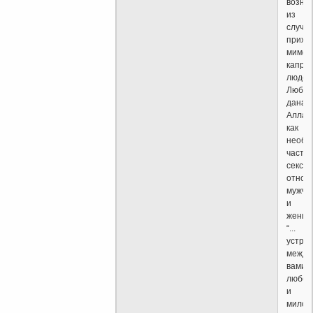
возни
из
случа
прихот
мимол
капри
людей
Любов
дана
Аллах
как
необх
часть
сексу
отнош
мужчи
и
женщи
“...
устро
между
вами
любов
и
милос