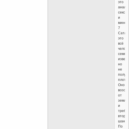
это
аналь
секс
и
минет.
7
Сатан
это
всё
челов
семя
извер
но
не
получ
плоти.
Оно
возоп
от
земли
и
требу
второг
шанса
По