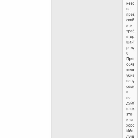
невоз
не
преда
свой
я, и
требу
второг
шанса
рожде
8
Пряма
обяза
женщи
убива
ненуж
семя,
и
не
думат
плохо
это
или
хорош
Ибо
лучше