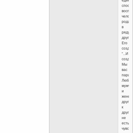
единс
спосо
воспр
челове
рода
в
ряду
других
Его
создан
“...И
созда
Мы
вас
парами
Любов
мужчи
и
женщ
друг
к
другу
не
есть
чувств