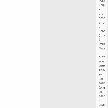
Река
Евфра
-
это
позвон
уходя
в
небо
(голову
3
Река
Фисон
-
обтек
всю
землю
Хавил
ту
где
золото
(устр
во
влага
4
Золот