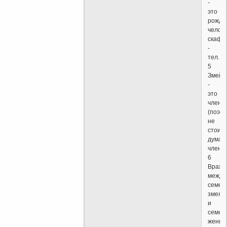
-
это
рожде
челов
скафа
-
тел.
5
Змей
-
это
член
(поэт
не
стоит
думат
членом
6
Вражд
между
семен
змея
и
семен
жены,