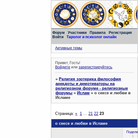
Форум
Участники
Правила
Регистрация
Войти
Таролог и психолог онлайн
Активные темы
Привет, Гость!
Войдите
или
зарегистрируйтесь
.
»
Религия эзотерика философия
анекдоты и демотиваторы на
религиозном форуме - религиозные
форумы
»
Ислам
»
о сексе и любви в
Исламе
Страница:
«
1
…
21
22
23
о сексе и любви в Исламе
Подели
1