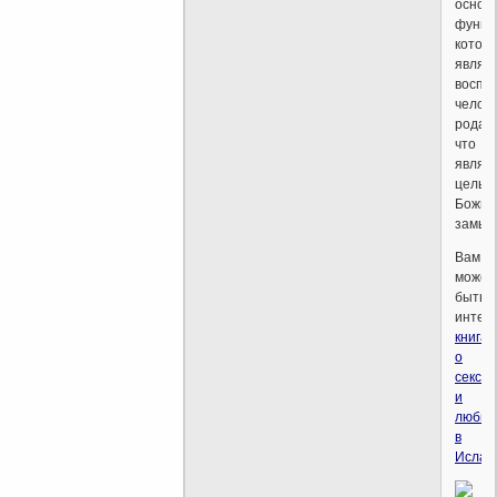
основ
функц
котор
являе
воспр
челове
рода,
что
являе
целью
Божье
замыс
Вам
может
быть
интер
книга
о
сексе
и
любви
в
Ислам