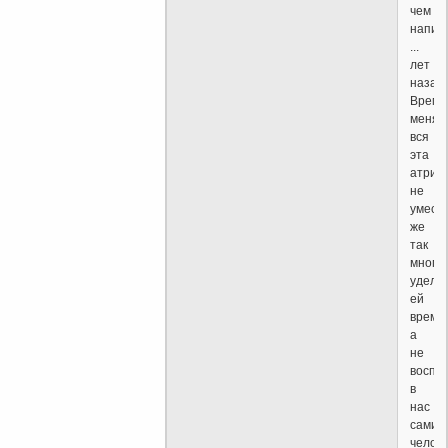
чем
напис
...
лет
назад
Время
меняет
вся
эта
атриб
не
умест
же
так
много
уделя
ей
време
а
не
воспи
в
нас
самих
челове