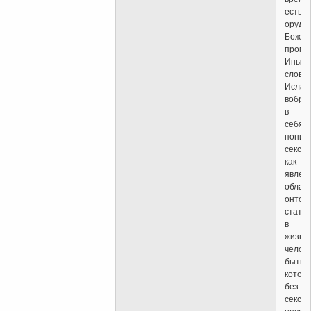
есть
оруди
Божье
промы
Иным
слова
Ислам
вобра
в
себя
поним
секса
как
явлен
облад
онтол
стату
в
жизни
челове
бытие
которо
без
секса