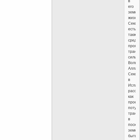
в
его
земно
жизни.
Секс
есть
также
средс
прояв
транс
силы,
Воли
Аллах
Секс
в
Ислам
рассм
как
проек
потуст
транс
в
посюс
земно
бытии