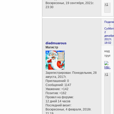
Воскресенье, 19 сентября, 2021г.
+1
23:30
Подели
5
Суббот
2
декабр
2017г.
diedmuarous
18:02
Магистр
над
трупо
Зарегистрирован
: Понедельник, 28
+1
августа, 2017г.
Приглашений:
0
Сообщений:
1147
Уважение:
+142
Позитив:
+162
Провел на форуме:
12 дней 14 часов
Последний визит:
Воскресенье, 4 февраля, 2018г.
21:19