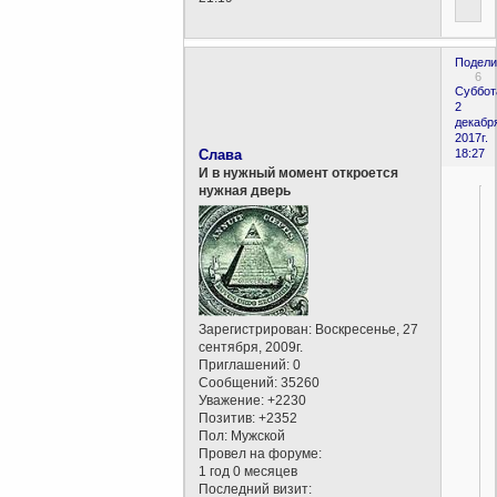
Подели
6
Суббот
2
декабр
2017г.
Слава
18:27
И в нужный момент откроется
нужная дверь
Зарегистрирован
: Воскресенье, 27
сентября, 2009г.
Приглашений:
0
Сообщений:
35260
Уважение:
+2230
Позитив:
+2352
Пол:
Мужской
Провел на форуме:
1 год 0 месяцев
Последний визит: