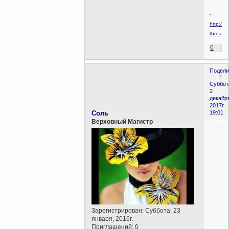
-
http://d
threads
0
Подели
7
Суббот
2
декабр
2017г.
Соль
19:01
Верховный Магистр
Зарегистрирован
: Суббота, 23
января, 2016г.
Приглашений:
0