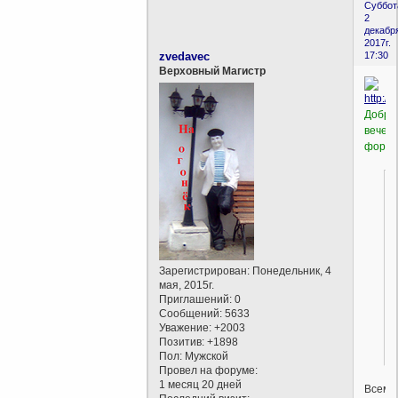
Суббот
2
декабр
2017г.
zvedavec
17:30
Верховный Магистр
Добры
вечер
форум
Зарегистрирован
: Понедельник, 4
мая, 2015г.
Приглашений:
0
Сообщений:
5633
Уважение:
+2003
Позитив:
+1898
Пол:
Мужской
Провел на форуме:
1 месяц 20 дней
Всем