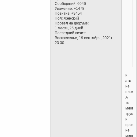
Сообщений:
6046
Уважение:
+1478
Позитив:
+3454
Пол:
Женский
Провел на форуме:
1 месяц 25 дней
Последний визит:
Воскресенье, 19 сентября, 2021г.
23:30
и
это
не
плохо..
А
то
многи
трусят
и
прячут
не
меша