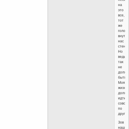
на
это
все,
тот
же
голос
внутр
нас
стенае
Но
ведь
так
не
должн
быть!
Моя
жизнь
должн
идти
совсе
по
другом
Зов
наше