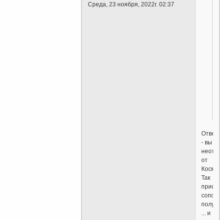
Среда, 23 ноября, 2022г. 02:37
Ответ
- вы
неотд
от
Космо
Так
присм
сопос
получ
... и