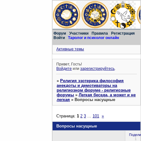
Форум
Участники
Правила
Регистрация
Войти
Таролог и психолог онлайн
Активные темы
Привет, Гость!
Войдите
или
зарегистрируйтесь
.
»
Религия эзотерика философия
анекдоты и демотиваторы на
религиозном форуме - религиозные
форумы
»
Легкая беседа, а может и не
легкая
»
Вопросы насущные
Страница:
1
2
3
…
101
»
Вопросы насущные
Подели
1