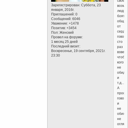
своё
Зарегистрирован
: Суббота, 23
возмущ
января, 2016г.
люди
Приглашений:
0
боять
Сообщений:
6046
общать
Уважение:
+1478
от
Позитив:
+3454
сердц
Пол:
Женский
говорят
Провел на форуме:
1 месяц 25 дней
сто
Последний визит:
раз
Воскресенье, 19 сентября, 2021г.
взвеся
23:30
чтоб
кого
не
обиде
и
т.д...))
А
прост
говори
и
не
обижа
не
огляды