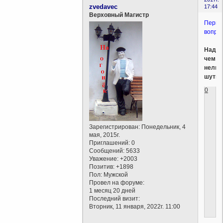
zvedavec
17:44
Верховный Магистр
Первы
вопрос
Над
чем
нельз
шутит
0
Зарегистрирован
: Понедельник, 4
мая, 2015г.
Приглашений:
0
Сообщений:
5633
Уважение:
+2003
Позитив:
+1898
Пол:
Мужской
Провел на форуме:
1 месяц 20 дней
Последний визит:
Вторник, 11 января, 2022г. 11:00