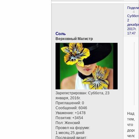
Подели
4
Суббот
2
декабр
2017г.
Соль
17:47
Верховный Магистр
Зарегистрирован
: Суббота, 23
января, 2016г.
Приглашений:
0
Сообщений:
6046
Уважение:
+1478
Над
Позитив:
+3454
тем,
Пол:
Женский
что
Провел на форуме:
дорог
1 месяц 25 дней
человек
Последний визит: