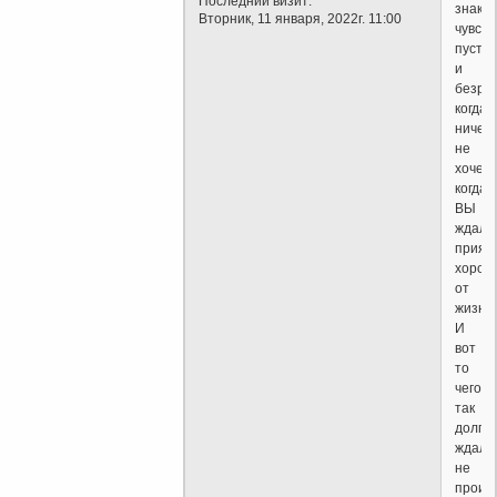
Последний визит:
знако
Вторник, 11 января, 2022г. 11:00
чувств
пусто
и
безра
когда
ничего
не
хочетс
когда
ВЫ
ждали
приятн
хорош
от
жизни.
И
вот
то
чего
так
долго
ждали
не
произ