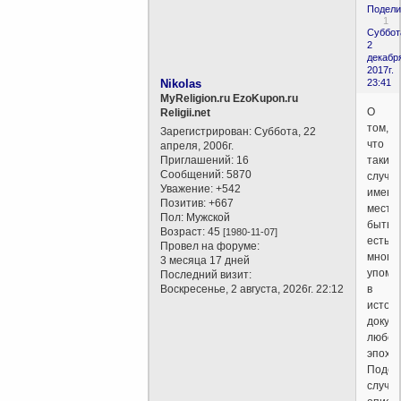
Подели
1
Суббот
2
декабр
2017г.
Nikolas
23:41
MyReligion.ru EzoKupon.ru
О
Religii.net
том,
Зарегистрирован
: Суббота, 22
что
апреля, 2006г.
Приглашений:
16
такие
Сообщений:
5870
случа
Уважение:
+542
имеют
Позитив:
+667
место
Пол:
Мужской
быть,
Возраст:
45
[1980-11-07]
есть
Провел на форуме:
много
3 месяца 17 дней
упоми
Последний визит:
Воскресенье, 2 августа, 2026г. 22:12
в
истор
докум
любой
эпохи.
Подоб
случа