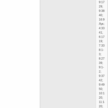
9:17-
29;
9:38-
40;
16:9;
Лук.:
4:33-
41;
6:17-
19;
7:33;
8:1-
3;
8:27-
39;
9:1-
2;
9:37-
42;
9:49-
50;
10:17-
20;
11:14-
20;