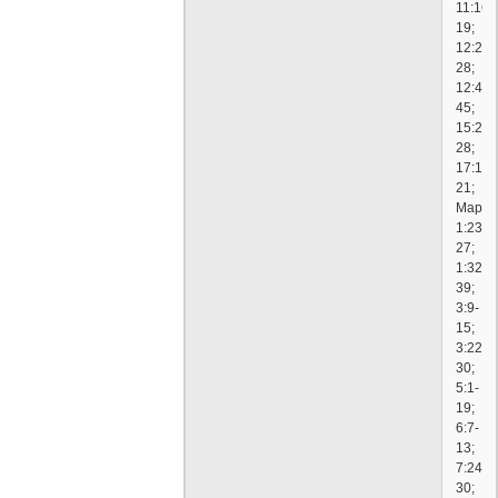
11:16-
19;
12:22-
28;
12:43-
45;
15:21-
28;
17:14-
21;
Марк:
1:23-
27;
1:32-
39;
3:9-
15;
3:22-
30;
5:1-
19;
6:7-
13;
7:24-
30;