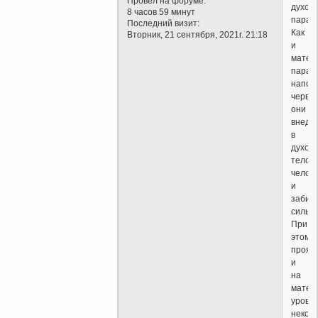
Провел на форуме:
духов
8 часов 59 минут
параз
Последний визит:
Как
Вторник, 21 сентября, 2021г. 21:18
и
матер
параз
напод
червей
они
внедр
в
духов
тело
челов
и
забир
силы.
При
этом,
прояв
и
на
матер
уровне
некот