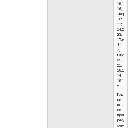
19:11-
16;
1Кор.:
10:14-
21;
14:20-
23;
1Тим.:
4:1-
3;
Откр.:
9:17-
21;
16:13-
14;
18:1-
5
Как
ни
странн
на
право
ресур
очень