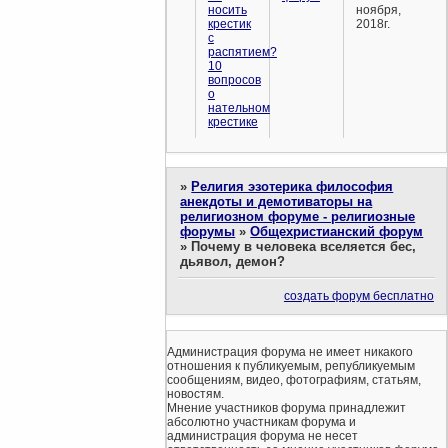
носить
ноября,
крестик
2018г.
с
распятием?
10
вопросов
о
нательном
крестике
»
Религия эзотерика философия
анекдоты и демотиваторы на
религиозном форуме - религиозные
форумы
»
Общехристианский форум
»
Почему в человека вселяется бес,
дьявол, демон?
создать форум бесплатно
Администрация форума не имеет никакого
отношения к публикуемым, републикуемым
сообщениям, видео, фотографиям, статьям,
новостям.
Мнение участников форума принадлежит
абсолютно участникам форума и
администрация форума не несет