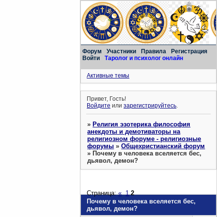
Форум
Участники
Правила
Регистрация
Войти
Таролог и психолог онлайн
Активные темы
Привет, Гость!
Войдите
или
зарегистрируйтесь
.
»
Религия эзотерика философия
анекдоты и демотиваторы на
религиозном форуме - религиозные
форумы
»
Общехристианский форум
»
Почему в человека вселяется бес,
дьявол, демон?
Страница:
«
1
2
Почему в человека вселяется бес,
дьявол, демон?