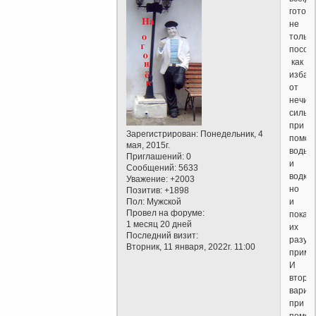
готов
не
только
посов
как
избав
от
нечис
силы,
при
Зарегистрирован
: Понедельник, 4
помо
мая, 2015г.
воды
Приглашений:
0
и
Сообщений:
5633
водки,
Уважение:
+2003
но
Позитив:
+1898
Пол:
Мужской
и
Провел на форуме:
показ
1 месяц 20 дней
их
Последний визит:
разум
Вторник, 11 января, 2022г. 11:00
приме
И
второ
вариа
при