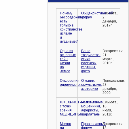
Почему
Общехристианский
Суббота,
бесоодержимость
форум
2
есть
декабря,
только в
2017г.
христианстве,
исламе
и
иудаизме?
Одна из
Ваше
Воскресенье,
основных
творчество:
21
тайн
стихи,
марта,
жизни
рассказы,
2010г.
на
картины,
Земле
фото
Откровения
О магии,
Понедельник,
одержимого.
оккультизме,
28
эзотерике
декабря,
2009г.
ЛЖЕХРИСТИАНСТВО
Религиозные
Суббота,
с точки
мошенники,
16
зрения
аферисты,
июля,
МЕДИЦИНЫ
шарлатаны
2011г.
Можно
Православный
Воскресенье,
ли
форум
18