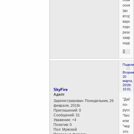
помо
огня
(во
второ
вариа
парал
реаль
закры
надолг
0
Подели
13
Вторни
20
марта,
2018г.
SkyFire
15:01
Aдепт
"Дайм
Зарегистрирован
: Понедельник, 26
по-
февраля, 2018г.
русски
Приглашений:
0
Сообщений:
31
"бесы"
Уважение:
+4
или
Позитив:
0
"черти
Пол:
Мужской
это