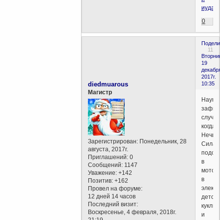
иудаи
0
Подели
11
Вторни
19
декабр
2017г.
diedmuarous
10:35
Магистр
Науко
зафик
случаи
когда
Нечис
Зарегистрирован
: Понедельник, 28
Сила
августа, 2017г.
подсе
Приглашений:
0
в
Сообщений:
1147
мотор
Уважение:
+142
в
Позитив:
+162
электр
Провел на форуме:
12 дней 14 часов
детск
Последний визит:
куклы,
Воскресенье, 4 февраля, 2018г.
и
21:19