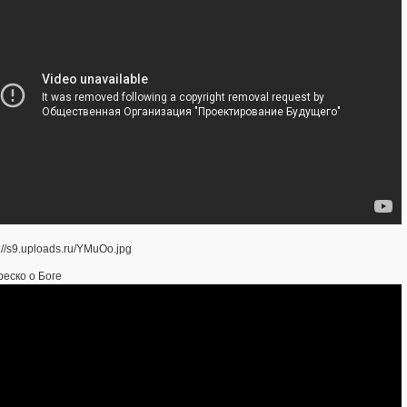
еско о Боге