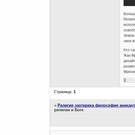
Больши
Религи
исполн
освоб
Земле.
свои ж
Кто та
Жак Фр
дизайн
развит
Фреск
0
Страница:
1
»
Религия эзотерика философия анекдо
религии и Боге