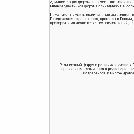
Администрация форума не имеет никакого отнош
Мнение участников форума принадлежит абсолю
Пожалуйста, имейте ввиду, мнение астрологов, 
Предсказания, пророчества, прогнозы о России,
проверки вами лично всех этих предсказаний, про
Религиозный форум о религиях и учениях F
православие | язычество и родноверие | и
экстрасенсов, и многое друго