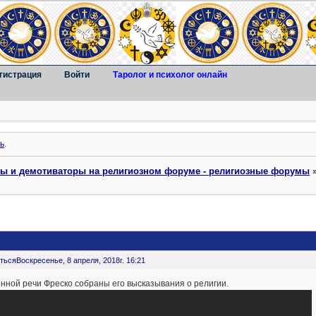
гистрация
Войти
Таролог и психолог онлайн
ь
.
ты и демотиваторы на религиозном форуме - религиозные форумы
ться
Воскресенье, 8 апреля, 2018г. 16:21
нной речи Фреско собраны его высказывания о религии.