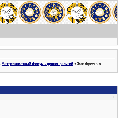
»
Межрелигиозный форум - диалог религий
»
Жак Фреско о
1