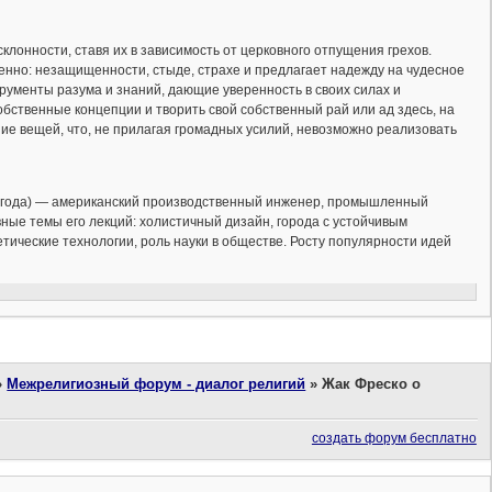
лонности, ставя их в зависимость от церковного отпущения грехов.
енно: незащищенности, стыде, страхе и предлагает надежду на чудесное
рументы разума и знаний, дающие уверенность в своих силах и
ственные концепции и творить свой собственный рай или ад здесь, на
ние вещей, что, не прилагая громадных усилий, невозможно реализовать
17 года) — американский производственный инженер, промышленный
ные темы его лекций: холистичный дизайн, города с устойчивым
ические технологии, роль науки в обществе. Росту популярности идей
»
Межрелигиозный форум - диалог религий
»
Жак Фреско о
создать форум бесплатно