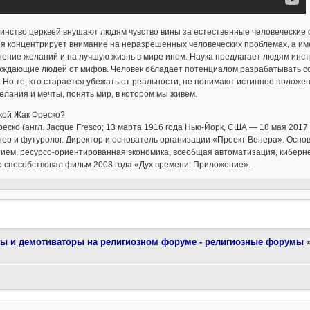
нство церквей внушают людям чувство вины за естественные человеческие ск
я концентрирует внимание на неразрешенных человеческих проблемах, а им
ение желаний и на лучшую жизнь в мире ином. Наука предлагает людям инст
ождающие людей от мифов. Человек обладает потенциалом разрабатывать соб
 Но те, кто старается убежать от реальности, не понимают истинное положе
елания и мечты, понять мир, в котором мы живем.
кой Жак Фреско?
еско (англ. Jacque Fresco; 13 марта 1916 года Нью-Йорк, США — 18 мая 20
ер и футуролог. Директор и основатель организации «Проект Венера». Основ
ием, ресурсо-ориентированная экономика, всеобщая автоматизация, кибернет
о способствовал фильм 2008 года «Дух времени: Приложение».
ты и демотиваторы на религиозном форуме - религиозные форумы