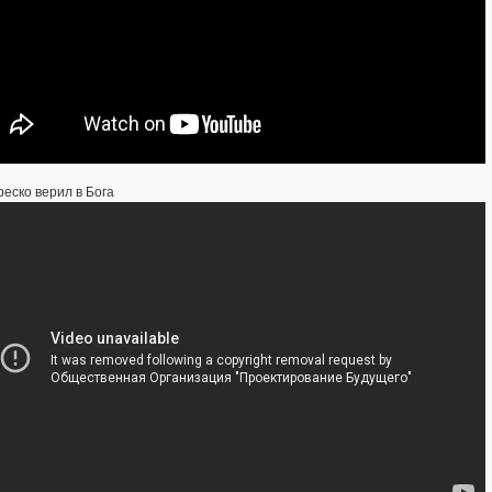
еско верил в Бога