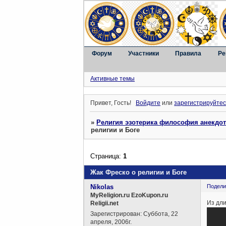
Форум
Участники
Правила
Ре
Активные темы
Привет, Гость!
Войдите
или
зарегистрируйтес
»
Религия эзотерика философия анекдо
религии и Боге
Страница:
1
Жак Фреско о религии и Боге
Nikolas
Подели
MyReligion.ru EzoKupon.ru
Из дли
Religii.net
Зарегистрирован
: Суббота, 22
апреля, 2006г.