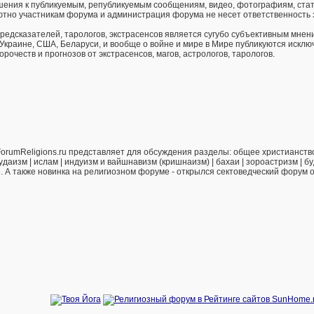
ения к публикуемым, републикуемым сообщениям, видео, фотографиям, стат
тно участникам форума и администрация форума не несет ответственность 
предсказателей, тарологов, экстрасенсов является сугубо субъективным мнен
 Украине, США, Беларуси, и вообще о войне и мире в Мире публикуются искл
рочеств и прогнозов от экстрасенсов, магов, астрологов, тарологов.
orumReligions.ru представляет для обсуждения разделы: общее христианство 
удаизм | ислам | индуизм и вайшнавизм (кришнаизм) | бахаи | зороастризм | бу
е. А также новинка на религиозном форуме - открылся сектоведческий форум 