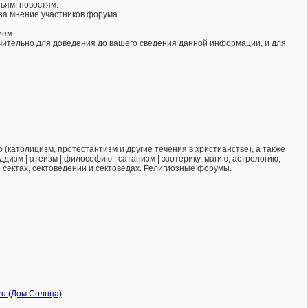
ьям, новостям.
за мнение участников форума.
ием.
ючительно для доведения до вашего сведения данной информации, и для
(католицизм, протестантизм и другие течения в христианстве), а также
ддизм | атеизм | философию | сатанизм | эзотерику, магию, астрологию,
о сектах, сектоведении и сектоведах. Религиозные форумы.